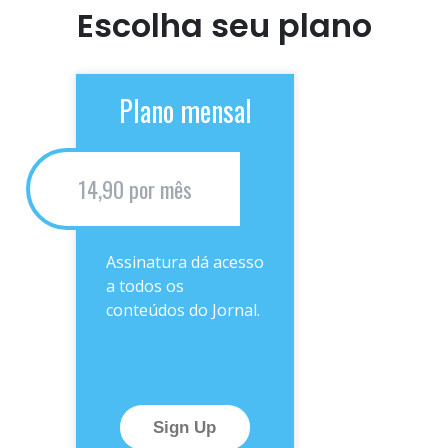
Escolha seu plano
Plano mensal
14,90 por mês
Assinatura dá acesso
a todos os
conteúdos do Jornal.
Sign Up