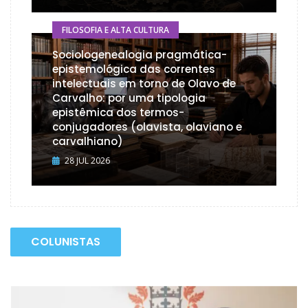
FILOSOFIA E ALTA CULTURA
Sociologenealogia pragmática-
epistemológica das correntes
intelectuais em torno de Olavo de
Carvalho: por uma tipologia
epistêmica dos termos-
conjugadores (olavista, olaviano e
carvalhiano)
28 JUL 2026
COLUNISTAS