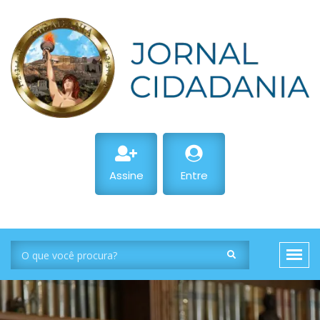
Assine
Entre
O mapa referencial-