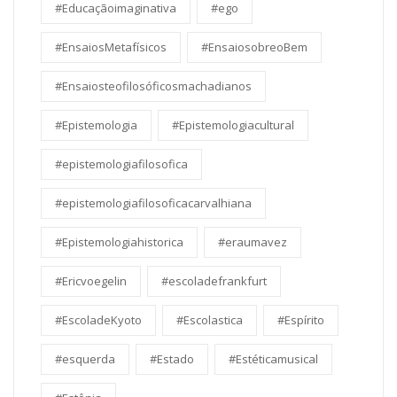
#Educaçãoimaginativa
#ego
#EnsaiosMetafísicos
#EnsaiosobreoBem
#Ensaiosteofilosóficosmachadianos
#Epistemologia
#Epistemologiacultural
#epistemologiafilosofica
#epistemologiafilosoficacarvalhiana
#Epistemologiahistorica
#eraumavez
#Ericvoegelin
#escoladefrankfurt
#EscoladeKyoto
#Escolastica
#Espírito
#esquerda
#Estado
#Estéticamusical