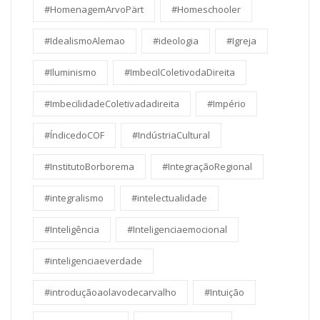
#HomenagemArvoPärt
#Homeschooler
#IdealismoAlemao
#ideologia
#Igreja
#Iluminismo
#ImbecilColetivodaDireita
#ImbecilidadeColetivadadireita
#Império
#ÍndicedoCOF
#IndústriaCultural
#InstitutoBorborema
#IntegraçãoRegional
#integralismo
#intelectualidade
#Inteligência
#Inteligenciaemocional
#inteligenciaeverdade
#introduçãoaolavodecarvalho
#Intuição