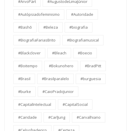
#ArvoPärt
#AugustodeLimaJúnior
#Autópsiadofeminismo
#Autoridade
#Bashō
#Beleza
#biografia
#BiografiaFariasBrito
#Biografiamusical
#Blackclover
#Bleach
#Boecio
#Boitempo
#Bokunohero
#BradPitt
#Brasil
#Brasilparalelo
#burguesia
#burke
#CaioPradoJunior
#CapitalIntelectual
#CapitalSocial
#Caridade
#CarlJung
#Carvalhiano
#Celsofrederico
#Certeza