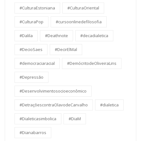
#CulturaEstoniana
#CulturaOriental
#CulturaPop
#cursoonlinedefilosofia
#Dalila
#Deathnote
#decadialetica
#DecioSaes
#DecirElMal
#democraciaracial
#DemócritodeOliveiraLins
#Depressão
#Desenvolvimentosocioeconômico
#DetraçõescontraOlavodeCarvalho
#dialetica
#Dialeticasimbolica
#DiaM
#Dianabarros