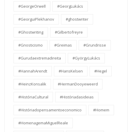
#GeorgeOrwell
#GeorgLukács
#GeorguiPlekhanov
#ghostwriter
#Ghostwriting
#Gilbertofreyre
#Gnosticismo
#Greimas
#Grundrisse
#Gurudaextremadireita
#GyörgyLukács
#HannahArendt
#HansKelsen
#Hegel
#HeinzKonsalik
#HermanDooyeweerd
#HistóriaCultural
#Históriadasideias
#Históriadopensamentoeconomico
#Homem
#HomenagemaMiguelReale