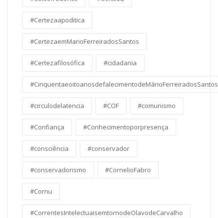
#Certezaapoditica
#CertezaemMarioFerreiradosSantos
#Certezafilosófica
#cidadania
#CinquentaeoitoanosdefalecimentodeMárioFerreiradosSantos
#circulodelatencia
#COF
#comunismo
#Confiança
#Conhecimentoporpresença
#consciência
#conservador
#conservadorismo
#CornelioFabro
#Cornu
#CorrentesIntelectuaisemtornodeOlavodeCarvalho