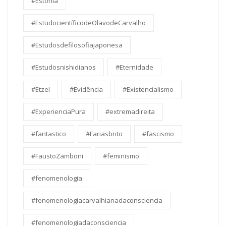
#Estônia
#EstudocientíficodeOlavodeCarvalho
#Estudosdefilosofiajaponesa
#Estudosnishidianos
#Eternidade
#Etzel
#Evidência
#Existencialismo
#ExperienciaPura
#extremadireita
#fantastico
#Fariasbrito
#fascismo
#FaustoZamboni
#feminismo
#fenomenologia
#fenomenologiacarvalhianadaconsciencia
#fenomenologiadaconsciencia