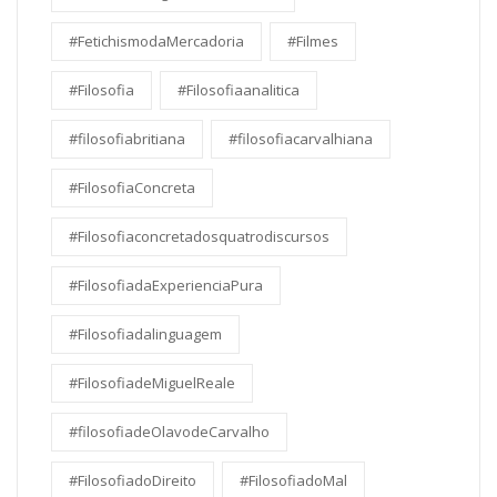
#FetichismodaMercadoria
#Filmes
#Filosofia
#Filosofiaanalitica
#filosofiabritiana
#filosofiacarvalhiana
#FilosofiaConcreta
#Filosofiaconcretadosquatrodiscursos
#FilosofiadaExperienciaPura
#Filosofiadalinguagem
#FilosofiadeMiguelReale
#filosofiadeOlavodeCarvalho
#FilosofiadoDireito
#FilosofiadoMal