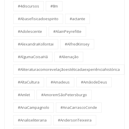
#4discursos
#8m
#Abasefisicadoespirito
#actante
#Adolescente
#AlainPeyrefitte
#AlexandraKollontai
#AlfredKinsey
#AlgumaCoisaHá
#Alienação
#Aliteraturacomorevelaçãoestéticadaexperiênciahistórica
#AltaCultura
#Amadeus
#AmãodeDeus
#Amlet
#AmoremSãoPetersburgo
#AnaCampagnolo
#AnaCarrascoConde
#Analiseliteraria
#AndersonTeixeira