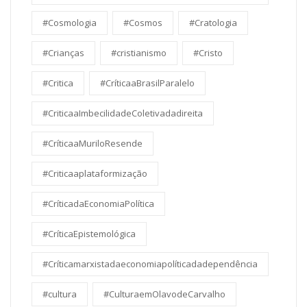
#Cosmologia
#Cosmos
#Cratologia
#Crianças
#cristianismo
#Cristo
#Critica
#CríticaaBrasilParalelo
#CriticaaImbecilidadeColetivadadireita
#CríticaaMuriloResende
#Criticaaplataformização
#CríticadaEconomiaPolítica
#CríticaEpistemológica
#Críticamarxistadaeconomiapolíticadadependência
#cultura
#CulturaemOlavodeCarvalho