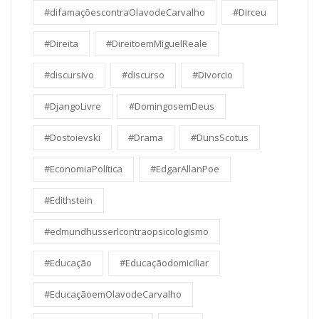
#difamaçõescontraOlavodeCarvalho
#Dirceu
#Direita
#DireitoemMiguelReale
#discursivo
#discurso
#Divorcio
#DjangoLivre
#DomingosemDeus
#Dostoievski
#Drama
#DunsScotus
#EconomiaPolítica
#EdgarAllanPoe
#Edithstein
#edmundhusserlcontraopsicologismo
#Educação
#Educaçãodomiciliar
#EducaçãoemOlavodeCarvalho