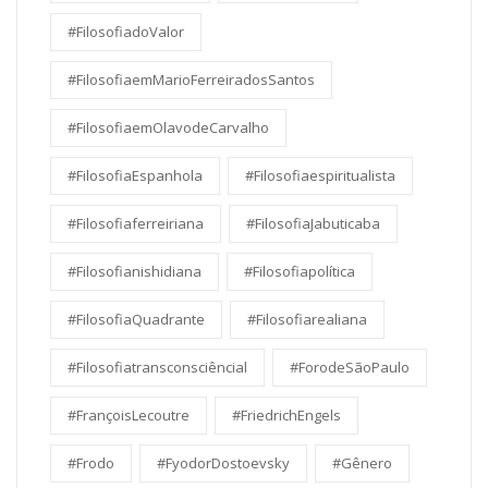
#FilosofiadoValor
#FilosofiaemMarioFerreiradosSantos
#FilosofiaemOlavodeCarvalho
#FilosofiaEspanhola
#Filosofiaespiritualista
#Filosofiaferreiriana
#FilosofiaJabuticaba
#Filosofianishidiana
#Filosofiapolítica
#FilosofiaQuadrante
#Filosofiarealiana
#Filosofiatransconsciêncial
#ForodeSãoPaulo
#FrançoisLecoutre
#FriedrichEngels
#Frodo
#FyodorDostoevsky
#Gênero