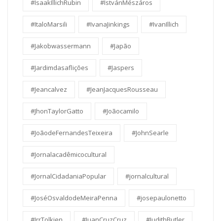
#IsaakIllichRubin
#IstvánMészáros
#ItaloMarsili
#IvanaJinkings
#IvanIllich
#Jakobwassermann
#Japão
#Jardimdasaflições
#Jaspers
#Jeancalvez
#JeanJacquesRousseau
#JhonTaylorGatto
#Joãocamilo
#JoãodeFernandesTeixeira
#JohnSearle
#Jornalacadêmicocultural
#JornalCidadaniaPopular
#jornalcultural
#JoséOsvaldodeMeiraPenna
#josepaulonetto
#JrrTolkien
#JuanCruzCruz
#JudithButler