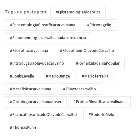
Tags da postagem:
#epistemologiafilosofica
#epistemologiafilosoficacarvalhiana
#Ericvoegelin
#fenomenologiacarvalhianadaconsciencia
#filosofiacarvalhiana
#FilosofiaemOlavodeCarvalho
#introduçãoaolavodecarvalho
#JornalCidadaniaPopular
#LouisLavelle
#MarioBunge
#Marioferreira
#metafisicacarvalhiana
#Olavodecarvalho
#ontologiacarvalhianadoser
#Práticafilosoficacarvalhiana
#PráticafilosóficadeOlavodeCarvalho
#RodolfoMelo
#ThomasKuhn