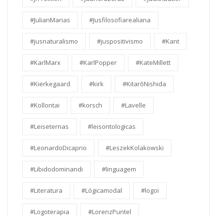
#JulianMarias
#Jusfilosofiarealiana
#jusnaturalismo
#juspositivismo
#Kant
#KarlMarx
#KarlPopper
#KateMillett
#Kierkegaard
#kirk
#KitarōNishida
#Kollontai
#korsch
#Lavelle
#Leiseternas
#leisontologicas
#LeonardoDicaprio
#LeszekKolakowski
#Libidodominandi
#linguagem
#Literatura
#Lógicamodal
#logoi
#Logoterapia
#LorenzPuntel