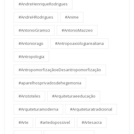
#AndreHenriqueRodrigues
#AndreHRodrigues
#Anime
#AntonioGramsci
#AntonioMazzeo
#Antoniorago
#Antropoaxiologiarealiana
#Antropologia
#AntropomorfizaçãoeDesantropomorfização
#aparelhosprivadosdehegemonia
#Aristoteles
#Arquiteturaeeducação
#Arquiteturamoderna
#Arquiteturatradicional
#Arte
#artedopossivel
#Artesacra