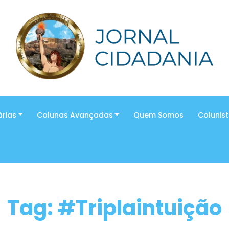
árias
Colunas Avançadas
Quem Somos
Colunis
Tag: #Triplaintuição