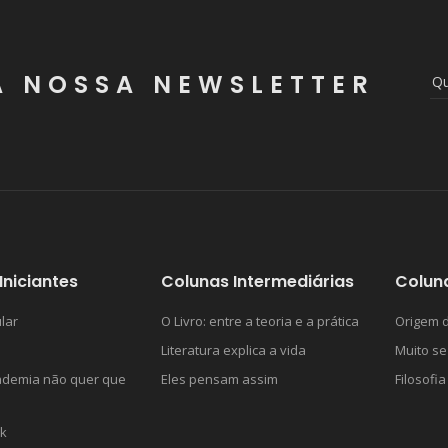
A NOSSA NEWSLETTER
Iniciantes
Colunas Intermediárias
Colun
lar
O Livro: entre a teoria e a prática
Origem d
Literatura explica a vida
Muito se
ademia não quer que
Eles pensam assim
Filosofia
k