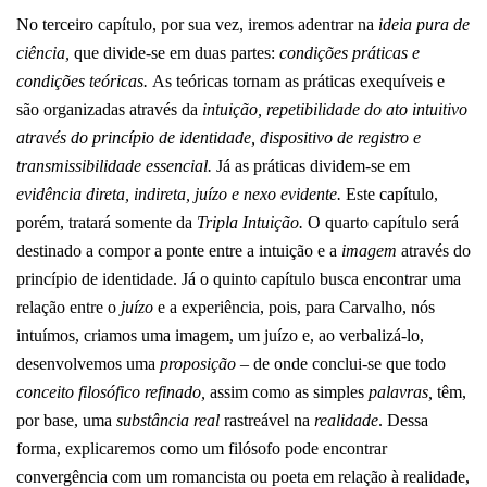
No terceiro capítulo, por sua vez, iremos adentrar na
ideia pura de
ciência,
que divide-se em duas partes:
condições práticas e
condições teóricas.
As teóricas tornam as práticas exequíveis e
são organizadas através da
intuição, repetibilidade do ato intuitivo
através do princípio de identidade, dispositivo de registro e
transmissibilidade essencial.
Já as práticas dividem-se em
evidência direta, indireta, juízo e nexo evidente.
Este capítulo,
porém, tratará somente da
Tripla Intuição.
O quarto capítulo será
destinado a compor a ponte entre a intuição e a
imagem
através do
princípio de identidade. Já o quinto capítulo busca encontrar uma
relação entre o
juízo
e a experiência, pois, para Carvalho, nós
intuímos, criamos uma imagem, um juízo e, ao verbalizá-lo,
desenvolvemos uma
proposição
– de onde conclui-se que todo
conceito filosófico refinado,
assim como as simples
palavras,
têm,
por base, uma
substância real
rastreável na
realidade
. Dessa
forma, explicaremos como um filósofo pode encontrar
convergência com um romancista ou poeta em relação à realidade,