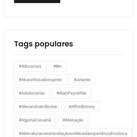
Tags populares
#4discursos
#8m
#Abasefisicadoespirito
#actante
#Adolescente
#AlainPeyrefitte
#AlexandraKollontai
#AlfredKinsey
#AlgumaCoisaHá
#Alienação
#Aliteraturacomorevelaçãoestéticadaexperiênciahistórica