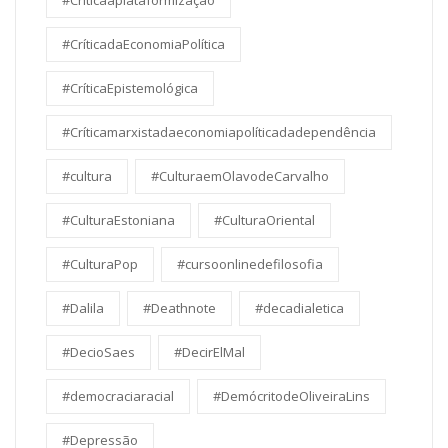
#Criticaaplataformização
#CríticadaEconomiaPolítica
#CríticaEpistemológica
#Críticamarxistadaeconomiapolíticadadependência
#cultura
#CulturaemOlavodeCarvalho
#CulturaEstoniana
#CulturaOriental
#CulturaPop
#cursoonlinedefilosofia
#Dalila
#Deathnote
#decadialetica
#DecioSaes
#DecirElMal
#democraciaracial
#DemócritodeOliveiraLins
#Depressão