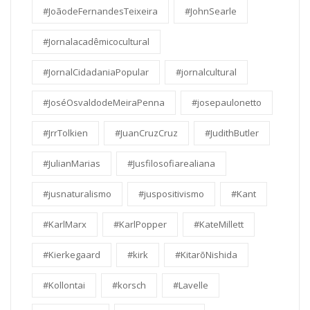
#JoãodeFernandesTeixeira
#JohnSearle
#Jornalacadêmicocultural
#JornalCidadaniaPopular
#jornalcultural
#JoséOsvaldodeMeiraPenna
#josepaulonetto
#JrrTolkien
#JuanCruzCruz
#JudithButler
#JulianMarias
#Jusfilosofiarealiana
#jusnaturalismo
#juspositivismo
#Kant
#KarlMarx
#KarlPopper
#KateMillett
#Kierkegaard
#kirk
#KitarōNishida
#Kollontai
#korsch
#Lavelle