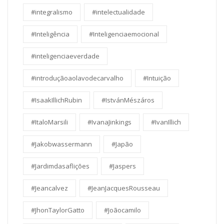
#integralismo
#intelectualidade
#Inteligência
#Inteligenciaemocional
#inteligenciaeverdade
#introduçãoaolavodecarvalho
#Intuição
#IsaakIllichRubin
#IstvánMészáros
#ItaloMarsili
#IvanaJinkings
#IvanIllich
#Jakobwassermann
#Japão
#Jardimdasaflições
#Jaspers
#Jeancalvez
#JeanJacquesRousseau
#JhonTaylorGatto
#Joãocamilo