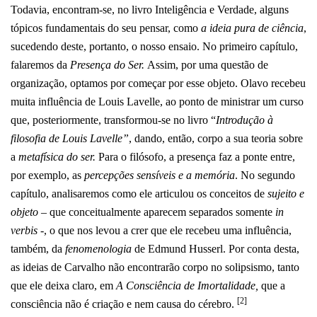
Todavia, encontram-se, no livro Inteligência e Verdade, alguns
tópicos fundamentais do seu pensar, como
a ideia pura de ciência
,
sucedendo deste, portanto, o nosso ensaio. No primeiro capítulo,
falaremos da
Presença do Ser.
Assim, por uma questão de
organização, optamos por começar por esse objeto. Olavo recebeu
muita influência de Louis Lavelle, ao ponto de ministrar um curso
que, posteriormente, transformou-se no livro “
Introdução à
filosofia de Louis Lavelle”
, dando, então, corpo a sua teoria sobre
a
metafísica do ser.
Para o filósofo, a presença faz a ponte entre,
por exemplo, as
percepções sensíveis e a memória
. No segundo
capítulo, analisaremos como ele articulou os conceitos de
sujeito e
objeto –
que conceitualmente aparecem separados somente
in
verbis
-, o que nos levou a crer que ele recebeu uma influência,
também, da
fenomenologia
de Edmund Husserl. Por conta desta,
as ideias de Carvalho não encontrarão corpo no solipsismo, tanto
que ele deixa claro, em
A Consciência de Imortalidade,
que a
[2]
consciência não é criação e nem causa do cérebro.