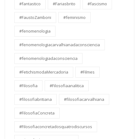
#fantastico
#Fariasbrito
#fascismo
#FaustoZamboni
#feminismo
#fenomenologia
#fenomenologiacarvalhianadaconsciencia
#fenomenologiadaconsciencia
#FetichismodaMercadoria
#Filmes
#Filosofia
#Filosofiaanalitica
#filosofiabritiana
#filosofiacarvalhiana
#FilosofiaConcreta
#Filosofiaconcretadosquatrodiscursos