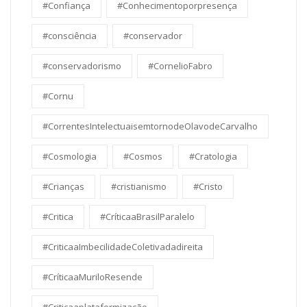
#Confiança
#Conhecimentoporpresença
#consciência
#conservador
#conservadorismo
#CornelioFabro
#Cornu
#CorrentesIntelectuaisemtornodeOlavodeCarvalho
#Cosmologia
#Cosmos
#Cratologia
#Crianças
#cristianismo
#Cristo
#Critica
#CríticaaBrasilParalelo
#CriticaaImbecilidadeColetivadadireita
#CríticaaMuriloResende