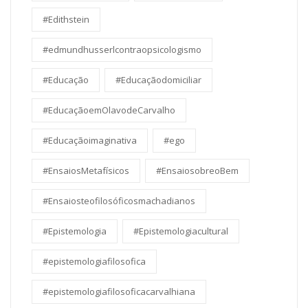
#Edithstein
#edmundhusserlcontraopsicologismo
#Educação
#Educaçãodomiciliar
#EducaçãoemOlavodeCarvalho
#Educaçãoimaginativa
#ego
#EnsaiosMetafísicos
#EnsaiosobreoBem
#Ensaiosteofilosóficosmachadianos
#Epistemologia
#Epistemologiacultural
#epistemologiafilosofica
#epistemologiafilosoficacarvalhiana