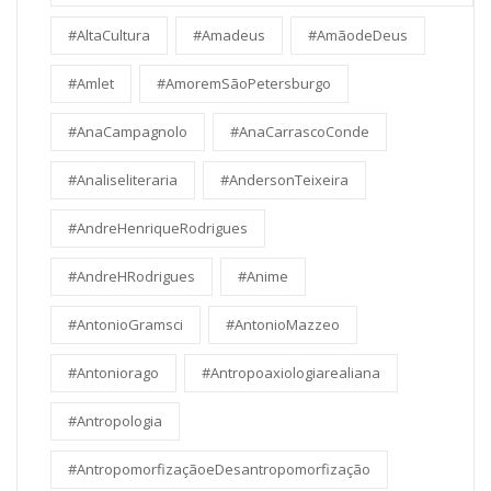
#AltaCultura
#Amadeus
#AmãodeDeus
#Amlet
#AmoremSãoPetersburgo
#AnaCampagnolo
#AnaCarrascoConde
#Analiseliteraria
#AndersonTeixeira
#AndreHenriqueRodrigues
#AndreHRodrigues
#Anime
#AntonioGramsci
#AntonioMazzeo
#Antoniorago
#Antropoaxiologiarealiana
#Antropologia
#AntropomorfizaçãoeDesantropomorfização