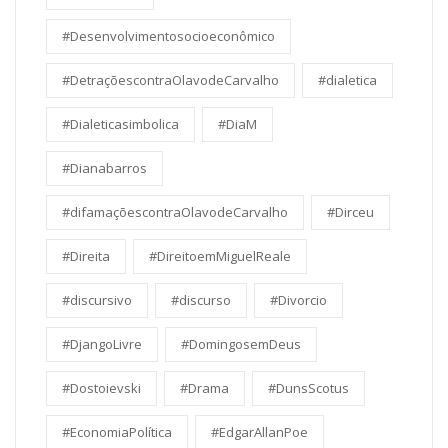
#Desenvolvimentosocioeconômico
#DetraçõescontraOlavodeCarvalho
#dialetica
#Dialeticasimbolica
#DiaM
#Dianabarros
#difamaçõescontraOlavodeCarvalho
#Dirceu
#Direita
#DireitoemMiguelReale
#discursivo
#discurso
#Divorcio
#DjangoLivre
#DomingosemDeus
#Dostoievski
#Drama
#DunsScotus
#EconomiaPolítica
#EdgarAllanPoe