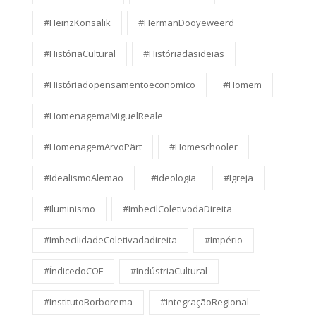
#HeinzKonsalik
#HermanDooyeweerd
#HistóriaCultural
#Históriadasideias
#Históriadopensamentoeconomico
#Homem
#HomenagemaMiguelReale
#HomenagemArvoPärt
#Homeschooler
#IdealismoAlemao
#ideologia
#Igreja
#Iluminismo
#ImbecilColetivodaDireita
#ImbecilidadeColetivadadireita
#Império
#ÍndicedoCOF
#IndústriaCultural
#InstitutoBorborema
#IntegraçãoRegional