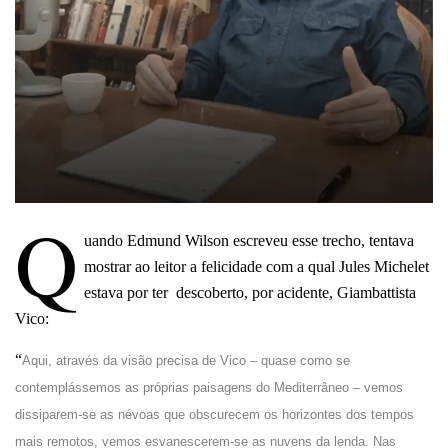
Q
uando Edmund Wilson escreveu esse trecho, tentava
mostrar ao leitor a felicidade com a qual Jules Michelet
estava por ter descoberto, por acidente, Giambattista
Vico:
“
Aqui, através da visão precisa de Vico – quase como se
contemplássemos as próprias paisagens do Mediterrâneo – vemos
dissiparem-se as névoas que obscurecem os horizontes dos tempos
mais remotos, vemos esvanescerem-se as nuvens da lenda. Nas