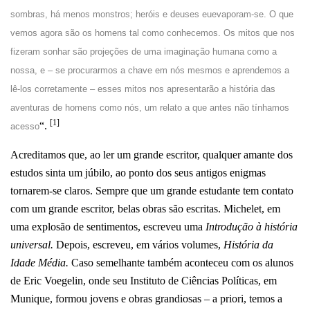
sombras, há menos monstros; heróis e deuses euevaporam-se. O que
vemos agora são os homens tal como conhecemos. Os mitos que nos
fizeram sonhar são projeções de uma imaginação humana como a
nossa, e – se procurarmos a chave em nós mesmos e aprendemos a
lê-los corretamente – esses mitos nos apresentarão a história das
aventuras de homens como nós, um relato a que antes não tínhamos
[1]
“.
acesso
Acreditamos que, ao ler um grande escritor, qualquer amante dos
estudos sinta um júbilo, ao ponto dos seus antigos enigmas
tornarem-se claros. Sempre que um grande estudante tem contato
com um grande escritor, belas obras são escritas. Michelet, em
uma explosão de sentimentos, escreveu uma
Introdução à história
universal.
Depois, escreveu, em vários volumes,
História da
Idade Média.
Caso semelhante também aconteceu com os alunos
de Eric Voegelin, onde seu Instituto de Ciências Políticas, em
Munique, formou jovens e obras grandiosas – a priori, temos a