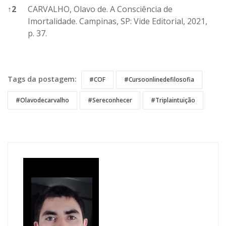
↑
2
CARVALHO, Olavo de. A Consciência de
Imortalidade. Campinas, SP: Vide Editorial, 2021,
p. 37.
References
Tags da postagem:
#COF
#cursoonlinedefilosofia
#Olavodecarvalho
#Sereconhecer
#Triplaintuição