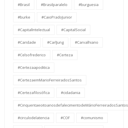
#Brasil
#Brasilparalelo
#burguesia
#burke
#CaioPradoJunior
#CapitalIntelectual
#CapitalSocial
#Caridade
#CarlJung
#Carvalhiano
#Celsofrederico
#Certeza
#Certezaapoditica
#CertezaemMarioFerreiradosSantos
#Certezafilosófica
#cidadania
#CinquentaeoitoanosdefalecimentodeMárioFerreiradosSantos
#circulodelatencia
#COF
#comunismo