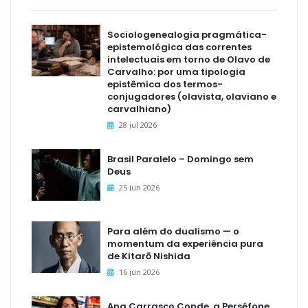
Sociologenealogia pragmática-
epistemológica das correntes
intelectuais em torno de Olavo de
Carvalho: por uma tipologia
epistêmica dos termos-
conjugadores (olavista, olaviano e
carvalhiano)
28 jul 2026
Brasil Paralelo – Domingo sem
Deus
25 jun 2026
Para além do dualismo — o
momentum da experiência pura
de Kitarō Nishida
16 jun 2026
Ana Carrasco Conde, a Perséfone