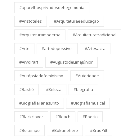
#aparelhosprivadosdehegemonia
#Aristoteles
#Arquiteturaeeducação
#Arquiteturamoderna
#Arquiteturatradicional
#Arte
#artedopossivel
#Artesacra
#ArvoPärt
#AugustodeLimaJúnior
#Autópsiadofeminismo
#Autoridade
#Bashō
#Beleza
#biografia
#BiografiaFariasBrito
#Biografiamusical
#Blackclover
#Bleach
#Boecio
#Boitempo
#Bokunohero
#BradPitt