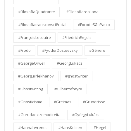
#FilosofiaQuadrante
#Filosofiarealiana
#Filosofiatransconsciêncial
#ForodeSãoPaulo
#FrançoisLecoutre
#FriedrichEngels
#Frodo
#FyodorDostoevsky
#Gênero
#GeorgeOrwell
#GeorgLukács
#GeorguiPlekhanov
#ghostwriter
#Ghostwriting
#Gilbertofreyre
#Gnosticismo
#Greimas
#Grundrisse
#Gurudaextremadireita
#GyörgyLukács
#HannahArendt
#HansKelsen
#Hegel