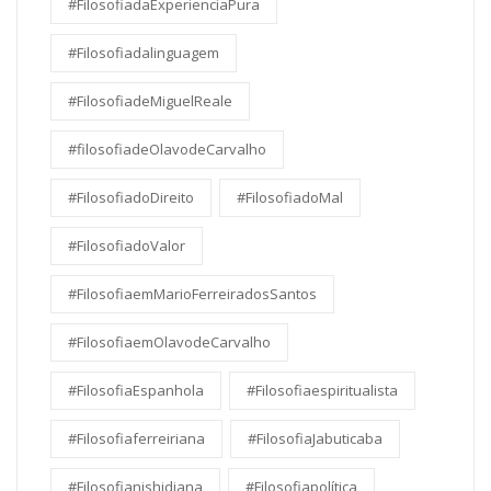
#FilosofiadaExperienciaPura
#Filosofiadalinguagem
#FilosofiadeMiguelReale
#filosofiadeOlavodeCarvalho
#FilosofiadoDireito
#FilosofiadoMal
#FilosofiadoValor
#FilosofiaemMarioFerreiradosSantos
#FilosofiaemOlavodeCarvalho
#FilosofiaEspanhola
#Filosofiaespiritualista
#Filosofiaferreiriana
#FilosofiaJabuticaba
#Filosofianishidiana
#Filosofiapolítica