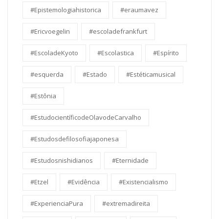
#Epistemologiahistorica
#eraumavez
#Ericvoegelin
#escoladefrankfurt
#EscoladeKyoto
#Escolastica
#Espírito
#esquerda
#Estado
#Estéticamusical
#Estônia
#EstudocientíficodeOlavodeCarvalho
#Estudosdefilosofiajaponesa
#Estudosnishidianos
#Eternidade
#Etzel
#Evidência
#Existencialismo
#ExperienciaPura
#extremadireita