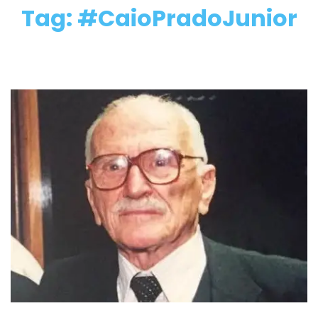
Tag: #CaioPradoJunior