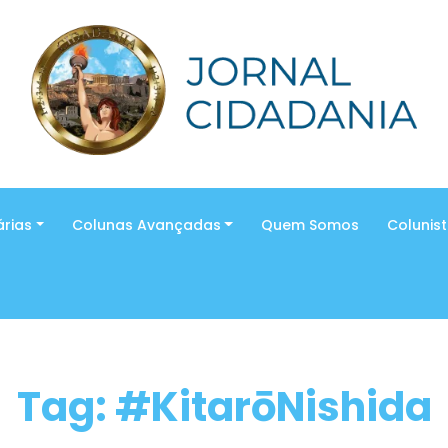
árias
Colunas Avançadas
Quem Somos
Colunis
Tag: #KitarōNishida