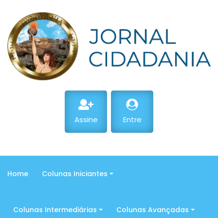
Assine
Entre
Home
Colunas Iniciantes
Colunas Intermediárias
Colunas Avançadas