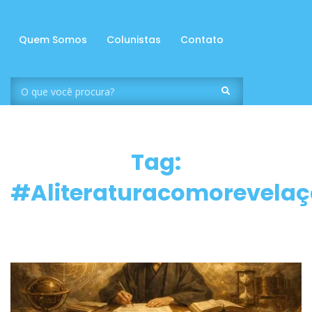
Quem Somos
Colunistas
Contato
Tag:
#Aliteraturacomorevelaçã