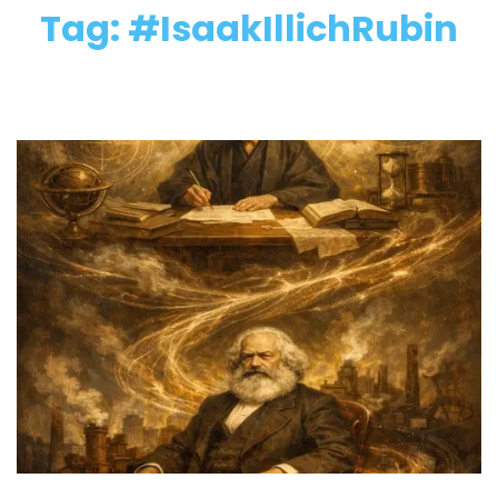
Tag: #IsaakIllichRubin