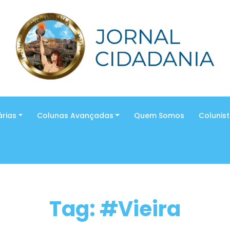
árias
Colunas Avançadas
Quem Somos
Colunis
Tag: #Vieira