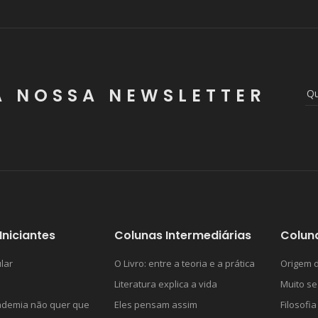
A NOSSA NEWSLETTER
Iniciantes
Colunas Intermediárias
Colun
lar
O Livro: entre a teoria e a prática
Origem d
Literatura explica a vida
Muito se
ademia não quer que
Eles pensam assim
Filosofia