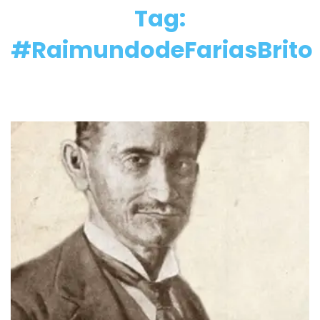
Tag:
#RaimundodeFariasBrito