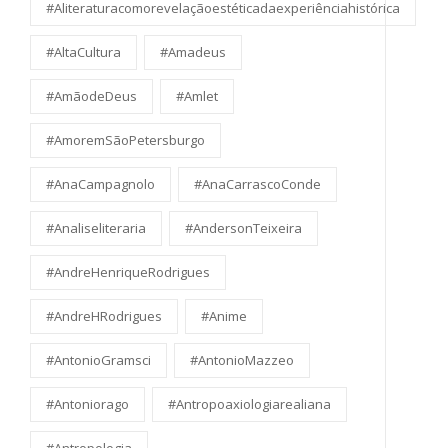
#Aliteraturacomorevelaçãoestéticadaexperiênciahistórica
#AltaCultura
#Amadeus
#AmãodeDeus
#Amlet
#AmoremSãoPetersburgo
#AnaCampagnolo
#AnaCarrascoConde
#Analiseliteraria
#AndersonTeixeira
#AndreHenriqueRodrigues
#AndreHRodrigues
#Anime
#AntonioGramsci
#AntonioMazzeo
#Antoniorago
#Antropoaxiologiarealiana