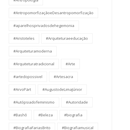
#Antropologia
#AntropomorfizaçãoeDesantropomorfização
#aparelhosprivadosdehegemonia
#Aristoteles
#Arquiteturaeeducação
#Arquiteturamoderna
#Arquiteturatradicional
#Arte
#artedopossivel
#Artesacra
#ArvoPärt
#AugustodeLimaJúnior
#Autópsiadofeminismo
#Autoridade
#Bashō
#Beleza
#biografia
#BiografiaFariasBrito
#Biografiamusical