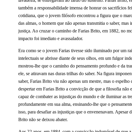
lavadeira, se entregavam ao fardo do sustento. Farias Brito,
também a responsabilidade imensa de honrar os sacrifícios feit
cotidiana, que o jovem filósofo encontrou a figura que o mar
das almas, o homem que não apenas transmitia o saber, mas in
justiça.
Ao cruzar o caminho de Farias Brito, em 1882, no m
impacto foi imediato e avassalador.
Era como se o jovem Farias tivesse sido iluminado por um ra
intelectuais se abrisse diante de seus olhos, em um fulgor inde
mostrou-lhe que o caminho do pensamento profundo e da tra
ele, se atiravam nas duras trilhas do saber. Na figura impone
saber, Farias Brito viu não apenas um mestre, mas o espelho d
despertar em Farias Brito a convicção de que a filosofia não
capaz de combater as injustiças do mundo e de iluminar as tr
profundamente em sua alma, ensinando-lhe que o pensamento,
isso, para desafiar as injustiças que o envenenavam. Apesar d
Brito não se deixou abater.
Aos 22 anos, em 1884, com a convicção indomável de que a lu