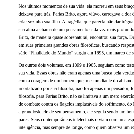
Nos últimos momentos de sua vida, ela morreu em seus braços,
deixava para trás. Farias Brito, agora viúvo, carregava a dor 
criar sozinho sua filha. A tragédia, que parecia não dar trég
sua alma a chama de um pensamento cada vez mais profundo, 
Brito, de maneira quase sobrenatural, encontrou sua força. Du
em suas primeiras grandes obras filosóficas, buscando respos
série “Finalidade do Mundo” surgiu em 1895, um marco de su
Os outros dois volumes, em 1899 e 1905, seguiam como teste
sua vida. Essas obras não eram apenas uma busca pela verdad
com a coragem de um homem que, mesmo diante do abismo da d
imortalizado por sua filosofia, não foi apenas um pensador; 
filosofia, para Farias Brito, não se limitava a um mero exercí
de combate contra os flagelos implacáveis do sofrimento, do
a grandiosidade de seu pensamento, ele seguia sendo um hom
pares. Seus contemporâneos intelectuais o viam com uma esp
inteligência, mas sempre de longe, como quem observa um exó