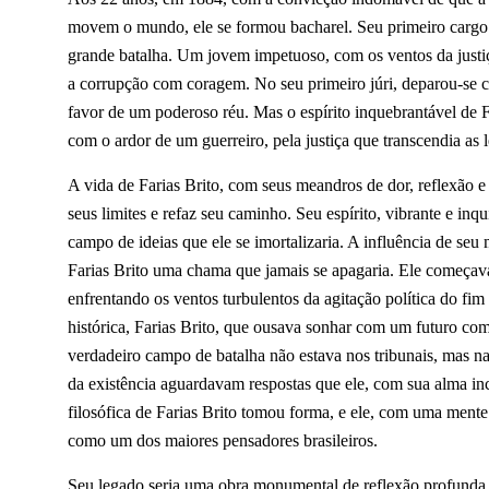
movem o mundo, ele se formou bacharel. Seu primeiro cargo 
grande batalha. Um jovem impetuoso, com os ventos da justiça
a corrupção com coragem. No seu primeiro júri, deparou-se c
favor de um poderoso réu. Mas o espírito inquebrantável de Fa
com o ardor de um guerreiro, pela justiça que transcendia as 
A vida de Farias Brito, com seus meandros de dor, reflexão e 
seus limites e refaz seu caminho. Seu espírito, vibrante e inqu
campo de ideias que ele se imortalizaria. A influência de seu 
Farias Brito uma chama que jamais se apagaria. Ele começava a
enfrentando os ventos turbulentos da agitação política do fi
histórica, Farias Brito, que ousava sonhar com um futuro co
verdadeiro campo de batalha não estava nos tribunais, mas na
da existência aguardavam respostas que ele, com sua alma in
filosófica de Farias Brito tomou forma, e ele, com uma mente 
como um dos maiores pensadores brasileiros.
Seu legado seria uma obra monumental de reflexão profunda 