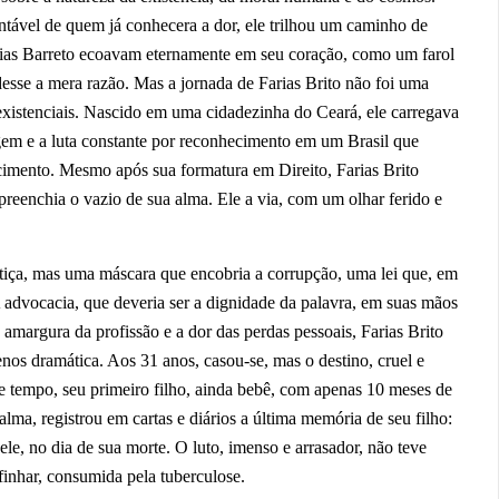
ntável de quem já conhecera a dor, ele trilhou um caminho de
obias Barreto ecoavam eternamente em seu coração, como um farol
esse a mera razão. Mas a jornada de Farias Brito não foi uma
s existenciais. Nascido em uma cidadezinha do Ceará, ele carregava
gem e a luta constante por reconhecimento em um Brasil que
ecimento. Mesmo após sua formatura em Direito, Farias Brito
reenchia o vazio de sua alma. Ele a via, com um olhar ferido e
stiça, mas uma máscara que encobria a corrupção, uma lei que, em
 advocacia, que deveria ser a dignidade da palavra, em suas mãos
 amargura da profissão e a dor das perdas pessoais, Farias Brito
nos dramática. Aos 31 anos, casou-se, mas o destino, cruel e
de tempo, seu primeiro filho, ainda bebê, com apenas 10 meses de
alma, registrou em cartas e diários a última memória de seu filho:
le, no dia de sua morte. O luto, imenso e arrasador, não teve
efinhar, consumida pela tuberculose.