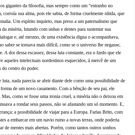
 os gigantes da filosofia, mas sempre como um “estranho no
 corroía sua alma, pois ele sabia, de forma cruelmente nítida, que
alia. Um espírito inquieto, mas preso a um paternalismo que
 da miséria, lutando com unhas e dentes para sustentar sua
dialogar e, até mesmo, de uma existência digna o acompanhava,
saber se tornava mais difícil, como se o universo lhe negasse,
. A dor dessa escassez, dessa luta constante, era o fardo que ele
re aqueles intelectuais nordestinos esquecidos, à mercê de um
s do centro do poder.
 luta, nada parecia se abrir diante dele como uma possibilidade de
na forma de um novo casamento. Com a bênção de seu pai, ele
s. Mas, como se fosse uma ironia cruel, a miséria não o deixou em
tinuava a rondar seus passos, não se afastando um só momento. E,
rança: a possibilidade de viajar para a Europa. Farias Brito, com
restes a embarcar em um navio rumo a novas terras, onde poderia
o ar de mentes mais abertas. Porém, como tantos outros sonhos