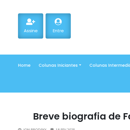
Assine
Entre
Home
Colunas Iniciantes
Colunas Intermedi
Breve biografia de Fa
JON BRODSKY
18 FEV 2025