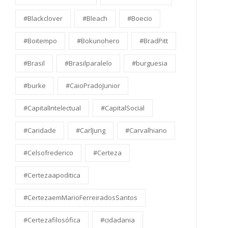
#Blackclover
#Bleach
#Boecio
#Boitempo
#Bokunohero
#BradPitt
#Brasil
#Brasilparalelo
#burguesia
#burke
#CaioPradoJunior
#CapitalIntelectual
#CapitalSocial
#Caridade
#CarlJung
#Carvalhiano
#Celsofrederico
#Certeza
#Certezaapoditica
#CertezaemMarioFerreiradosSantos
#Certezafilosófica
#cidadania