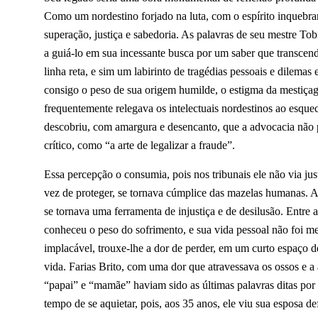
Como um nordestino forjado na luta, com o espírito inquebra
superação, justiça e sabedoria. As palavras de seu mestre T
a guiá-lo em sua incessante busca por um saber que transcend
linha reta, e sim um labirinto de tragédias pessoais e dilema
consigo o peso de sua origem humilde, o estigma da mestiça
frequentemente relegava os intelectuais nordestinos ao esqu
descobriu, com amargura e desencanto, que a advocacia não p
crítico, como “a arte de legalizar a fraude”.
Essa percepção o consumia, pois nos tribunais ele não via ju
vez de proteger, se tornava cúmplice das mazelas humanas. A
se tornava uma ferramenta de injustiça e de desilusão. Entre a
conheceu o peso do sofrimento, e sua vida pessoal não foi me
implacável, trouxe-lhe a dor de perder, em um curto espaço 
vida. Farias Brito, com uma dor que atravessava os ossos e a 
“papai” e “mamãe” haviam sido as últimas palavras ditas por e
tempo de se aquietar, pois, aos 35 anos, ele viu sua esposa d