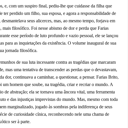
 e, com um suspiro final, pediu-lhe que cuidasse da filha que
de ter perdido um filho, sua esposa, e agora a responsabilidade de
ua, desmantelava seus alicerces, mas, ao mesmo tempo, forjava em
mais filosófico. Foi nesse abismo de dor e perda que Farias
rante esse período de luto profundo e vazio pessoal, ele se lançou
tas para as inquietações da existência. O volume inaugural de sua
a jornada filosófica.
munhos de sua luta incessante contra as tragédias que marcaram
e, mas uma tentativa de transcender as perdas que o devastavam,
or, continuava a caminhar, a questionar, a pensar. Farias Brito,
foi um homem que soube, na tragédia, criar e recriar o mundo. A
cio de abstração; ela se tornava uma âncora vital, uma ferramenta
 luto e das injustiças imprevistas do mundo. Mas, mesmo com toda
em marginalizado, jogado às sombras pela indiferença de seus
écie de curiosidade cínica, reconhecendo nele uma chama de
tico ser à parte.