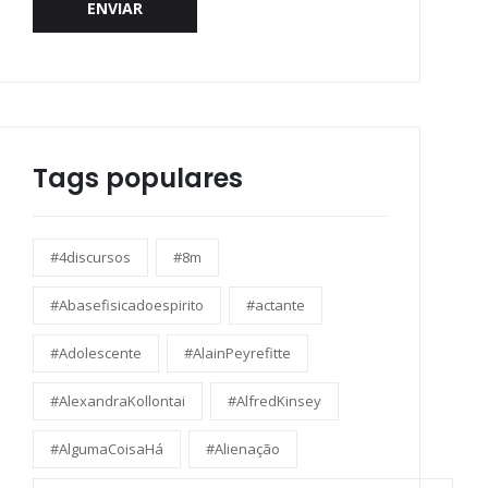
ENVIAR
Tags populares
#4discursos
#8m
#Abasefisicadoespirito
#actante
#Adolescente
#AlainPeyrefitte
#AlexandraKollontai
#AlfredKinsey
#AlgumaCoisaHá
#Alienação