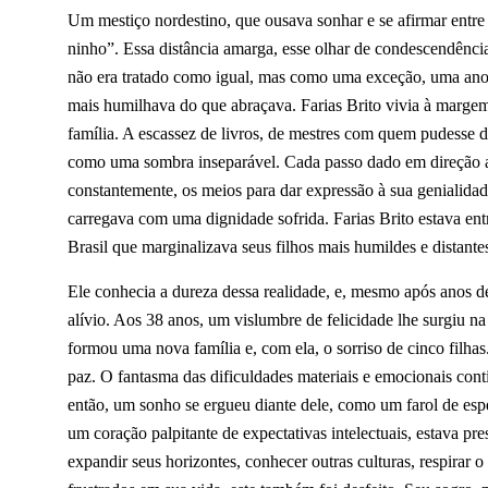
Um mestiço nordestino, que ousava sonhar e se afirmar entre
ninho”. Essa distância amarga, esse olhar de condescendência,
não era tratado como igual, mas como uma exceção, uma anom
mais humilhava do que abraçava. Farias Brito vivia à margem
família. A escassez de livros, de mestres com quem pudesse 
como uma sombra inseparável. Cada passo dado em direção ao 
constantemente, os meios para dar expressão à sua genialidade
carregava com uma dignidade sofrida. Farias Brito estava ent
Brasil que marginalizava seus filhos mais humildes e distante
Ele conhecia a dureza dessa realidade, e, mesmo após anos de
alívio. Aos 38 anos, um vislumbre de felicidade lhe surgiu 
formou uma nova família e, com ela, o sorriso de cinco filha
paz. O fantasma das dificuldades materiais e emocionais con
então, um sonho se ergueu diante dele, como um farol de espe
um coração palpitante de expectativas intelectuais, estava p
expandir seus horizontes, conhecer outras culturas, respirar 