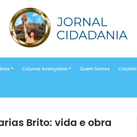
árias
Colunas Avançadas
Quem Somos
Colunis
rias Brito: vida e obra