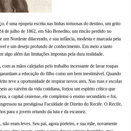
iço, é uma epopeia escrita nas linhas tortuosas do destino, um grito
 24 de julho de 1862, em São Benedito, um rincão perdido no
 de um Nordeste dilacerado, e sua infância, modesta e marcada pela
ável e um desejo profundo de conhecimento. Em meio a tanto
por algo além das limitações impostas pela dura realidade.
, com as mãos calejadas pelo trabalho incessante de lavar roupas
na, garantiam a educação do filho como um bem inestimável. Quando
Brito teve a oportunidade de respirar novos ares. Nas ruas e escolas
meio ao vaivém da vida cotidiana, forjou um espírito crítico que
leza, a capital cearense, ele completou o ensino secundário e foi,
ingressou na prestigiosa Faculdade de Direito do Recife. O Recife,
fios para o jovem oriundo da luta e da escassez.
, não eram leves. Seu pai, agora porteiro, e sua mãe, novamente