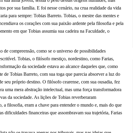
 em sua alma jovem, sentia o peso dessas origens humildes, mas
os por sua família. E foi nesse cenário, na crua realidade da vida
caria para sempre: Tobias Barreto. Tobias, o mestre das mentes e
cendiava os corações com sua paixão ardente pela filosofia e pela
omento em que Tobias assumia sua cadeira na Faculdade, o
io de compreensão, como se o universo de possibilidades
scritível. Tobias, o filósofo mestiço, nordestino, como Farias,
nsformação da sociedade estava ao alcance daqueles que, como
nte de Tobias Barreto, com sua toga que parecia absorver a luz do
e seu próprio destino. O filósofo cearense, com sua ousadia, fez
 era uma mera abstração intelectual, mas uma força transformadora
evas da sociedade. As lições de Tobias reverberaram
 a filosofia, eram a chave para entender o mundo e, mais do que
as dificuldades financeiras que assombravam sua trajetória, Farias
ta não se travava apenas nos tribunais, mas nas ideias que