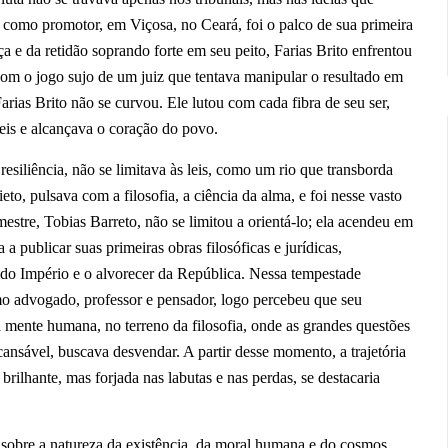
como promotor, em Viçosa, no Ceará, foi o palco de sua primeira
 e da retidão soprando forte em seu peito, Farias Brito enfrentou
om o jogo sujo de um juiz que tentava manipular o resultado em
rias Brito não se curvou. Ele lutou com cada fibra de seu ser,
leis e alcançava o coração do povo.
resiliência, não se limitava às leis, como um rio que transborda
ieto, pulsava com a filosofia, a ciência da alma, e foi nesse vasto
mestre, Tobias Barreto, não se limitou a orientá-lo; ela acendeu em
 publicar suas primeiras obras filosóficas e jurídicas,
m do Império e o alvorecer da República. Nessa tempestade
mo advogado, professor e pensador, logo percebeu que seu
 mente humana, no terreno da filosofia, onde as grandes questões
cansável, buscava desvendar.
A partir desse momento, a trajetória
brilhante, mas forjada nas labutas e nas perdas, se destacaria
sobre a natureza da existência, da moral humana e do cosmos.