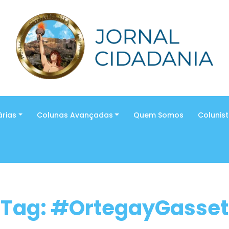
árias
Colunas Avançadas
Quem Somos
Colunis
Tag: #OrtegayGasset