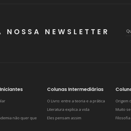
A NOSSA NEWSLETTER
Iniciantes
Colunas Intermediárias
Colun
lar
O Livro: entre a teoria e a prática
Origem d
Literatura explica a vida
Muito se
ademia não quer que
Eles pensam assim
Filosofia