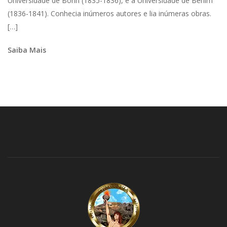
Universidade de Bonn (1835-1836), e a Universidade de Berlim
(1836-1841). Conhecia inúmeros autores e lia inúmeras obras.
[…]
Saiba Mais