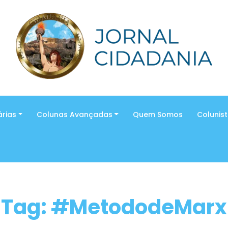
árias
Colunas Avançadas
Quem Somos
Colunis
Tag: #MetododeMarx