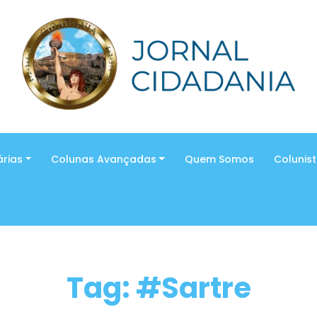
árias
Colunas Avançadas
Quem Somos
Colunis
Tag: #Sartre