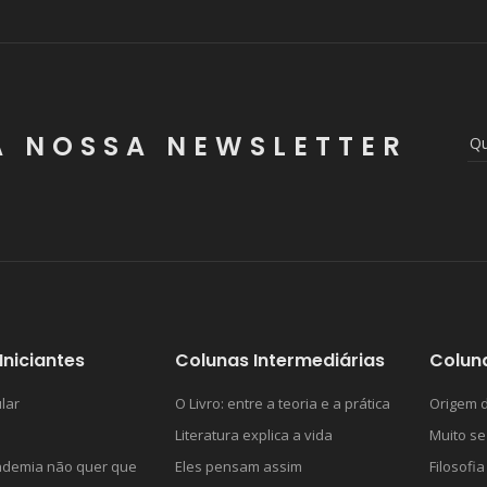
A NOSSA NEWSLETTER
Iniciantes
Colunas Intermediárias
Colun
lar
O Livro: entre a teoria e a prática
Origem d
Literatura explica a vida
Muito se
ademia não quer que
Eles pensam assim
Filosofia