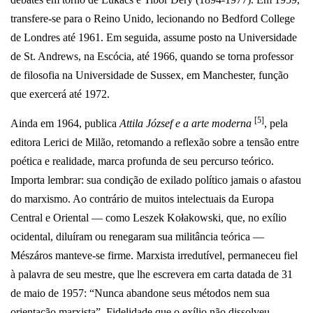
transfere-se para o Reino Unido, lecionando no Bedford College
de Londres até 1961. Em seguida, assume posto na Universidade
de St. Andrews, na Escócia, até 1966, quando se torna professor
de filosofia na Universidade de Sussex, em Manchester, função
que exercerá até 1972.
[5]
Ainda em 1964, publica
Attila József e a arte moderna
, pela
editora Lerici de Milão, retomando a reflexão sobre a tensão entre
poética e realidade, marca profunda de seu percurso teórico.
Importa lembrar: sua condição de exilado político jamais o afastou
do marxismo. Ao contrário de muitos intelectuais da Europa
Central e Oriental — como Leszek Kołakowski, que, no exílio
ocidental, diluíram ou renegaram sua militância teórica —
Mészáros manteve-se firme. Marxista irredutível, permaneceu fiel
à palavra de seu mestre, que lhe escrevera em carta datada de 31
de maio de 1957: “Nunca abandone seus métodos nem sua
orientação marxista”. Fidelidade que o exílio não dissolveu —