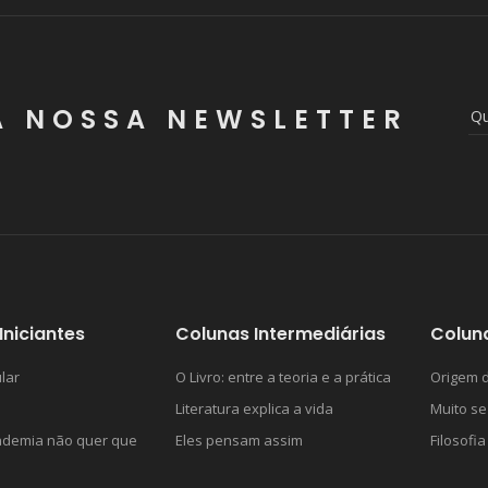
A NOSSA NEWSLETTER
Iniciantes
Colunas Intermediárias
Colun
lar
O Livro: entre a teoria e a prática
Origem d
Literatura explica a vida
Muito se
ademia não quer que
Eles pensam assim
Filosofia