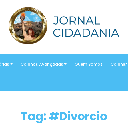
árias
Colunas Avançadas
Quem Somos
Colunis
Tag: #Divorcio