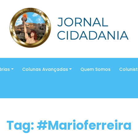
árias
Colunas Avançadas
Quem Somos
Colunis
Tag: #Marioferreira