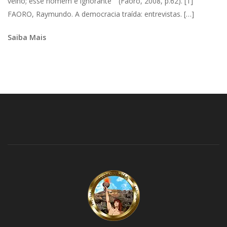
velho; esse homem é ignorante”” (Faoro, 2008, p.62). [1]
FAORO, Raymundo. A democracia traída: entrevistas. […]
Saiba Mais