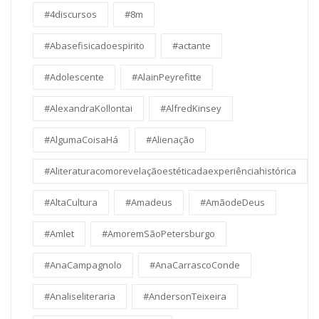
#4discursos
#8m
#Abasefisicadoespirito
#actante
#Adolescente
#AlainPeyrefitte
#AlexandraKollontai
#AlfredKinsey
#AlgumaCoisaHá
#Alienação
#Aliteraturacomorevelaçãoestéticadaexperiênciahistórica
#AltaCultura
#Amadeus
#AmãodeDeus
#Amlet
#AmoremSãoPetersburgo
#AnaCampagnolo
#AnaCarrascoConde
#Analiseliteraria
#AndersonTeixeira