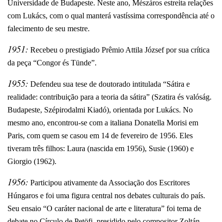
Universidade de Budapeste. Neste ano, Mészáros estreita relações
com Lukács, com o qual manterá vastíssima correspondência até o
falecimento de seu mestre.
1951:
Recebeu o prestigiado Prêmio Attila József por sua crítica
da peça “Congor és Tünde”.
1955:
Defendeu sua tese de doutorado intitulada “Sátira e
realidade: contribuição para a teoria da sátira” (Szatira és valóság.
Budapeste, Szépirodalmi Kiadó), orientada por Lukács. No
mesmo ano, encontrou-se com a italiana Donatella Morisi em
Paris, com quem se casou em 14 de fevereiro de 1956. Eles
tiveram três filhos: Laura (nascida em 1956), Susie (1960) e
Giorgio (1962).
1956:
Participou ativamente da Associação dos Escritores
Húngaros e foi uma figura central nos debates culturais do país.
Seu ensaio “O caráter nacional de arte e literatura” foi tema de
debate no Círculo de Petöfi, presidido pelo compositor Zoltán