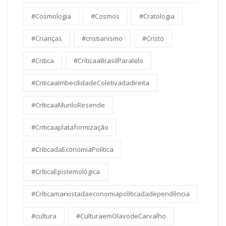
#Cosmologia
#Cosmos
#Cratologia
#Crianças
#cristianismo
#Cristo
#Critica
#CríticaaBrasilParalelo
#CriticaaImbecilidadeColetivadadireita
#CríticaaMuriloResende
#Criticaaplataformização
#CríticadaEconomiaPolítica
#CríticaEpistemológica
#Críticamarxistadaeconomiapolíticadadependência
#cultura
#CulturaemOlavodeCarvalho