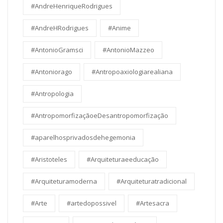
#AndreHenriqueRodrigues
#AndreHRodrigues
#Anime
#AntonioGramsci
#AntonioMazzeo
#Antoniorago
#Antropoaxiologiarealiana
#Antropologia
#AntropomorfizaçãoeDesantropomorfização
#aparelhosprivadosdehegemonia
#Aristoteles
#Arquiteturaeeducação
#Arquiteturamoderna
#Arquiteturatradicional
#Arte
#artedopossivel
#Artesacra