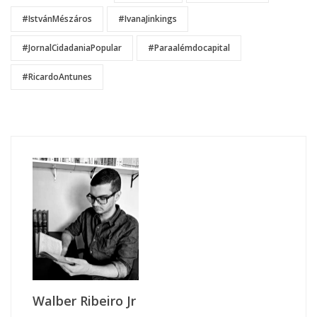
#IstvánMészáros
#IvanaJinkings
#JornalCidadaniaPopular
#Paraalémdocapital
#RicardoAntunes
Walber Ribeiro Jr