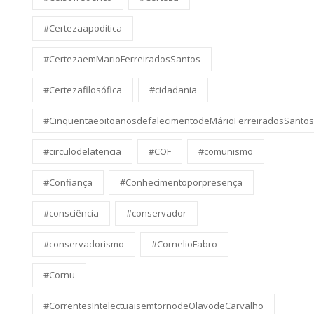
#Certezaapoditica
#CertezaemMarioFerreiradosSantos
#Certezafilosófica
#cidadania
#CinquentaeoitoanosdefalecimentodeMárioFerreiradosSantos
#circulodelatencia
#COF
#comunismo
#Confiança
#Conhecimentoporpresença
#consciência
#conservador
#conservadorismo
#CornelioFabro
#Cornu
#CorrentesIntelectuaisemtornodeOlavodeCarvalho