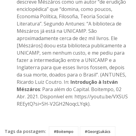
descreve Mészáros como um autor “de erudição
enciclopédica” que “domina, como poucos,
Economia Política, Filosofia, Teoria Social e
Literatura”. Segundo Antunes: “A biblioteca de
Mészáros já está na UNICAMP. São
aproximadamente cerca de dez mil livros. Ele
[Mészáros] doou esta biblioteca publicamente a
UNICAMP, sem nenhum custo, e me pediu para
fazer a intermediação entre a UNICAMP e a
Inglaterra para que esses livros fossem, depois
da sua morte, doados para o Brasil”. (ANTUNES,
Ricardo Luiz Coutro. In:
Introdução à István
Mészáros
: Para além do Capital. Boitempo, 02
Abr. 2021. Disponível em:
https://youtu.be/VXSUS
REEytQ?si=SH-V2GH2NoqcLYqk
).
References
Tags da postagem:
#Boitempo
#GeorgLukács