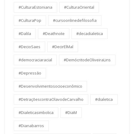
#CulturaEstoniana
#CulturaOriental
#CulturaPop
#cursoonlinedefilosofia
#Dalila
#Deathnote
#decadialetica
#DecioSaes
#DecirElMal
#democraciaracial
#DemócritodeOliveiraLins
#Depressão
#Desenvolvimentosocioeconômico
#DetraçõescontraOlavodeCarvalho
#dialetica
#Dialeticasimbolica
#DiaM
#Dianabarros