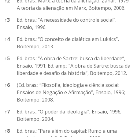
↑
2
Ed. bras.: Marx: a teoria da alienação. Zahar, 1979;
A teoria da alienação em Marx, Boitempo, 2006.
↑
3
Ed. bras.: “A necessidade do controle social”,
Ensaio, 1996.
↑
4
Ed. bras.: “O conceito de dialética em Lukács”,
Boitempo, 2013.
↑
5
Ed. bras.: “A obra de Sartre: busca da liberdade”,
Ensaio, 1991; Ed. amp.; “A obra de Sartre: busca da
liberdade e desafio da história”, Boitempo, 2012.
↑
6
(Ed. bras.: “Filosofia, ideologia e ciência social:
Ensaios de Negação e Afirmação”, Ensaio, 1996;
Boitempo, 2008.
↑
7
Ed. bras.: “O poder da ideologia”, Ensaio, 1996;
Boitempo, 2004.
↑
8
Ed. bras.: “Para além do capital: Rumo a uma