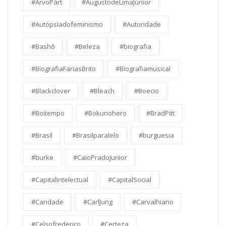
#ArvoPärt
#AugustodeLimaJúnior
#Autópsiadofeminismo
#Autoridade
#Bashō
#Beleza
#biografia
#BiografiaFariasBrito
#Biografiamusical
#Blackclover
#Bleach
#Boecio
#Boitempo
#Bokunohero
#BradPitt
#Brasil
#Brasilparalelo
#burguesia
#burke
#CaioPradoJunior
#CapitalIntelectual
#CapitalSocial
#Caridade
#CarlJung
#Carvalhiano
#Celsofrederico
#Certeza