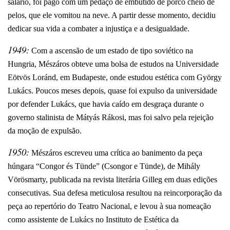
salário, foi pago com um pedaço de embutido de porco cheio de
pelos, que ele vomitou na neve. A partir desse momento, decidiu
dedicar sua vida a combater a injustiça e a desigualdade.
1949:
Com a ascensão de um estado de tipo soviético na
Hungria, Mészáros obteve uma bolsa de estudos na Universidade
Eötvös Loránd, em Budapeste, onde estudou estética com György
Lukács. Poucos meses depois, quase foi expulso da universidade
por defender Lukács, que havia caído em desgraça durante o
governo stalinista de Mátyás Rákosi, mas foi salvo pela rejeição
da moção de expulsão.
1950:
Mészáros escreveu uma crítica ao banimento da peça
húngara “Congor és Tünde” (Csongor e Tünde), de Mihály
Vörösmarty, publicada na revista literária Gilleg em duas edições
consecutivas. Sua defesa meticulosa resultou na reincorporação da
peça ao repertório do Teatro Nacional, e levou à sua nomeação
como assistente de Lukács no Instituto de Estética da