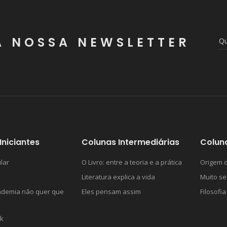
A NOSSA NEWSLETTER
Iniciantes
Colunas Intermediárias
Colun
lar
O Livro: entre a teoria e a prática
Origem d
Literatura explica a vida
Muito se
ademia não quer que
Eles pensam assim
Filosofia
k