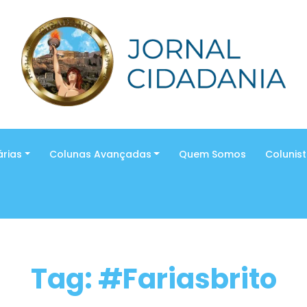
árias
Colunas Avançadas
Quem Somos
Colunis
Tag: #Fariasbrito