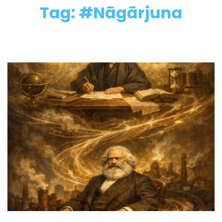
Tag: #Nāgārjuna