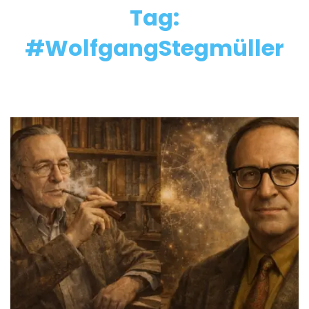
Tag:
#WolfgangStegmüller