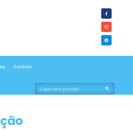
tas
Contato
ação