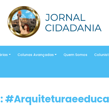
árias
Colunas Avançadas
Quem Somos
Colunis
: #Arquiteturaeeduc