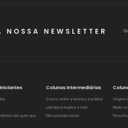
A NOSSA NEWSLETTER
Iniciantes
Colunas Intermediárias
Colun
lar
O Livro: entre a teoria e a prática
Origem d
Literatura explica a vida
Muito se
ademia não quer que
Eles pensam assim
Filosofia