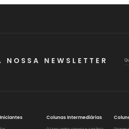
A NOSSA NEWSLETTER
Iniciantes
Colunas Intermediárias
Colun
lar
O Livro: entre a teoria e a prática
Origem d