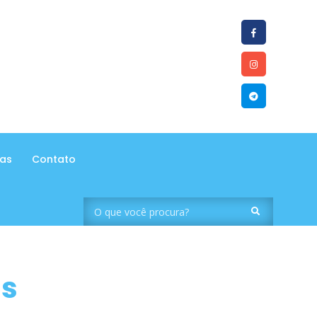
tas
Contato
as