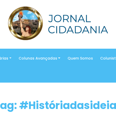
árias
Colunas Avançadas
Quem Somos
Colunis
ag: #Históriadasidei