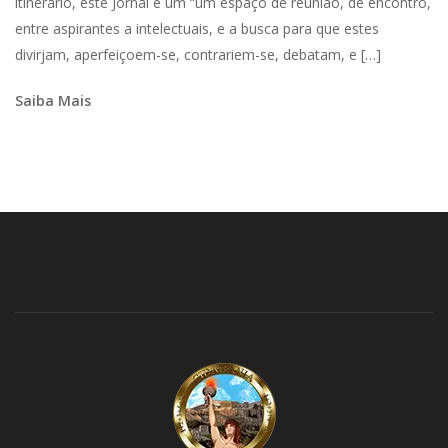
itinerário, este Jornal é um “um espaço de reunião, de encontro,
entre aspirantes a intelectuais, e a busca para que estes
divirjam, aperfeiçoem-se, contrariem-se, debatam, e […]
Saiba Mais