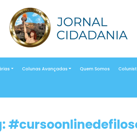
árias
Colunas Avançadas
Quem Somos
Colunis
: #cursoonlinedefilos