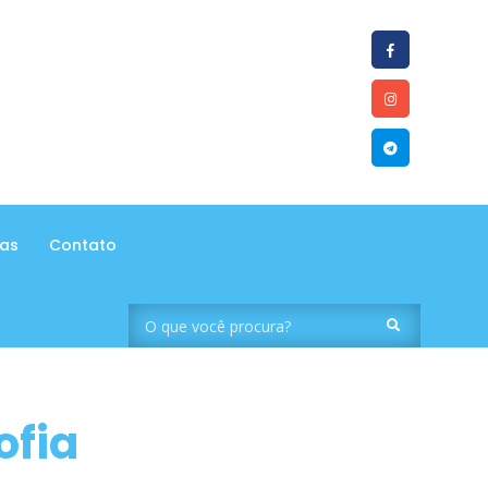
tas
Contato
ofia