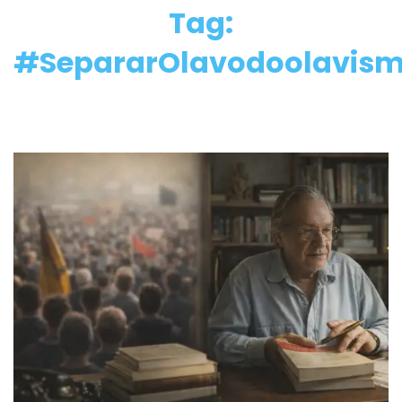
Tag:
#SepararOlavodoolavis