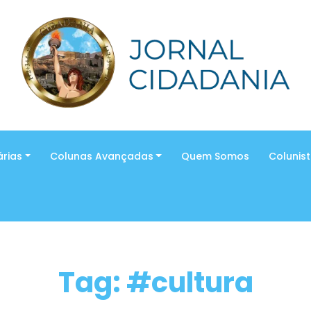
árias
Colunas Avançadas
Quem Somos
Colunis
Tag: #cultura