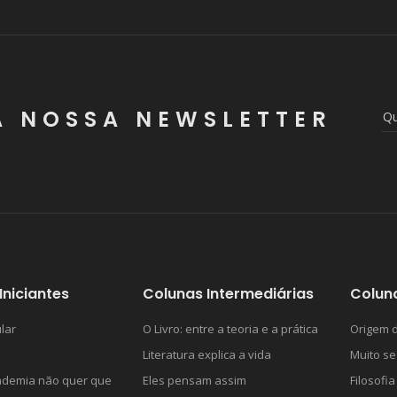
A NOSSA NEWSLETTER
Iniciantes
Colunas Intermediárias
Colun
lar
O Livro: entre a teoria e a prática
Origem d
Literatura explica a vida
Muito se
ademia não quer que
Eles pensam assim
Filosofia