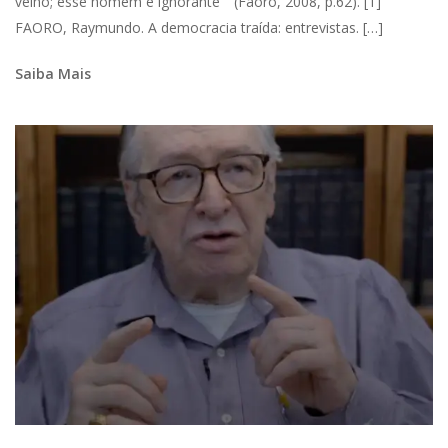
velho; esse homem é ignorante”” (Faoro, 2008, p.62). [1]
FAORO, Raymundo. A democracia traída: entrevistas. […]
Saiba Mais