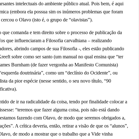
arsantes intelectuais do ambiente público atual.
Pois bem, é aqui
adêmica (embora ela possua sim os inúmeros problemas que foram
cercou o Olavo (isto é, o grupo de “olavistas”).
ato que comanda e tem direito sobre o processo de publicação da
fos que influenciaram a Filosofia carvalhiana – realizando
dores, abrindo campos de sua Filosofia -, eles estão publicando
r Kreeft sobre como ser santo (um manual no qual ensina que “ter
de James Burnham (de fazer vergonha ao Manifesto Comunista)
a “esquerda doutrinária”, como um “declínio do Ocidente”, ou
ta da pior espécie (nesse sentido, o seu novo título, “90
icativa).
tido de ir na radicalidade da coisa, tendo por finalidade colocar a
issesse: “teremos que fazer alguma coisa, pois não está dando
ue estamos fazendo com Olavo, de modo que seremos obrigados a,
es”. A crítica deveria, então, retirar a visão de que os “alunos”,
 Olavo, de modo a mostrar que o trabalho que a Vide vinha