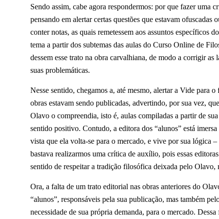
Sendo assim, cabe agora respondermos: por que fazer uma crí
pensando em alertar certas questões que estavam ofuscadas o
conter notas, as quais remetessem aos assuntos específicos
tema a partir dos subtemas das aulas do Curso Online de Fil
dessem esse trato na obra carvalhiana, de modo a corrigir as
suas problemáticas.
Nesse sentido, chegamos a, até mesmo, alertar a Vide para o
obras estavam sendo publicadas, advertindo, por sua vez, qu
Olavo o compreendia, isto é, aulas compiladas a partir de su
sentido positivo. Contudo, a editora dos “alunos” está imer
vista que ela volta-se para o mercado, e vive por sua lógica 
bastava realizarmos uma crítica de auxílio, pois essas editora
sentido de respeitar a tradição filosófica deixada pelo Olavo
Ora, a falta de um trato editorial nas obras anteriores do Ol
“alunos”, responsáveis pela sua publicação, mas também pelo 
necessidade de sua própria demanda, para o mercado. Dessa f