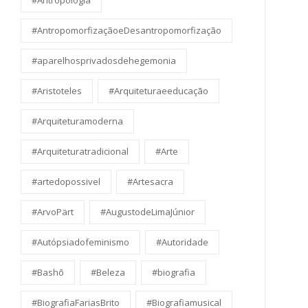
#Antropologia
#AntropomorfizaçãoeDesantropomorfização
#aparelhosprivadosdehegemonia
#Aristoteles
#Arquiteturaeeducação
#Arquiteturamoderna
#Arquiteturatradicional
#Arte
#artedopossivel
#Artesacra
#ArvoPärt
#AugustodeLimaJúnior
#Autópsiadofeminismo
#Autoridade
#Bashō
#Beleza
#biografia
#BiografiaFariasBrito
#Biografiamusical