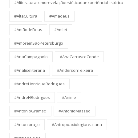
#Aliteraturacomorevelaçãoestéticadaexperiênciahistórica
#AltaCultura
#Amadeus
#AmãodeDeus
#Amlet
#AmoremSãoPetersburgo
#AnaCampagnolo
#AnaCarrascoConde
#Analiseliteraria
#AndersonTeixeira
#AndreHenriqueRodrigues
#AndreHRodrigues
#Anime
#AntonioGramsci
#AntonioMazzeo
#Antoniorago
#Antropoaxiologiarealiana