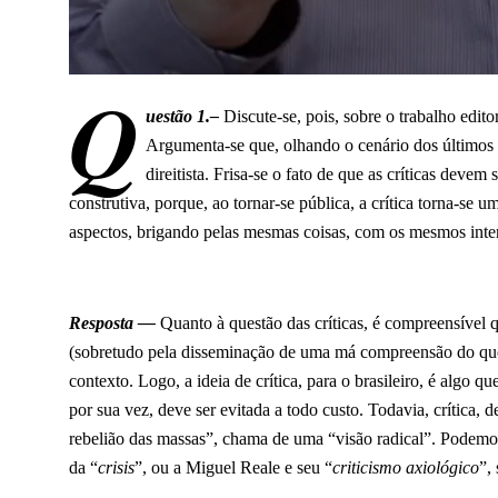
Q
uestão 1.
–
Discute-se, pois, sobre o trabalho edi
Argumenta-se que, olhando o cenário dos últimos v
direitista. Frisa-se o fato de que as críticas devem
construtiva, porque, ao tornar-se pública, a crítica torna-se
aspectos, brigando pelas mesmas coisas, com os mesmos inter
Resposta —
Quanto à questão das críticas, é compreensível q
(sobretudo pela disseminação de uma má compreensão do que é
contexto. Logo, a ideia de crítica, para o brasileiro, é algo 
por sua vez, deve ser evitada a todo custo. Todavia, crítica, 
rebelião das massas”, chama de uma “visão radical”. Podemos
da “
crisis
”, ou a Miguel Reale e seu “
criticismo axiológico
”,