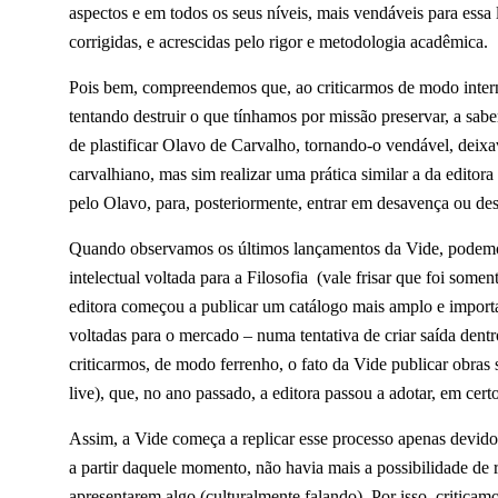
aspectos e em todos os seus níveis, mais vendáveis para essa
corrigidas, e acrescidas pelo rigor e metodologia acadêmica.
Pois bem, compreendemos que, ao criticarmos de modo intern
tentando destruir o que tínhamos por missão preservar, a saber
de plastificar Olavo de Carvalho, tornando-o vendável, deixa
carvalhiano, mas sim realizar uma prática similar a da editora
pelo Olavo, para, posteriormente, entrar em desavença ou des
Quando observamos os últimos lançamentos da Vide, podemo
intelectual voltada para a Filosofia (vale frisar que foi somen
editora começou a publicar um catálogo mais amplo e importan
voltadas para o mercado – numa tentativa de criar saída den
criticarmos, de modo ferrenho, o fato da Vide publicar obr
live), que, no ano passado, a editora passou a adotar, em cer
Assim, a Vide começa a replicar esse processo apenas devido
a partir daquele momento, não havia mais a possibilidade de
apresentarem algo (culturalmente falando). Por isso, criticam