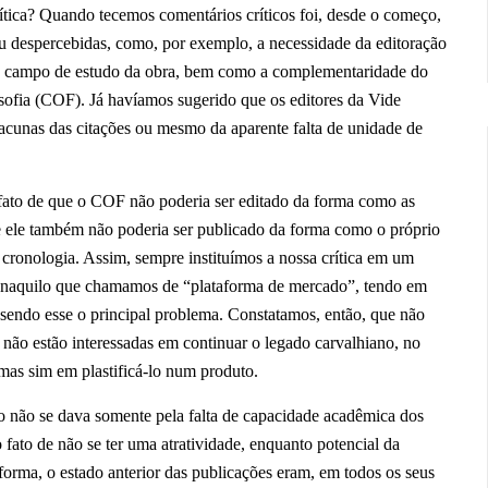
tica? Quando tecemos comentários críticos foi, desde o começo,
u despercebidas, como, por exemplo, a necessidade da editoração
 do campo de estudo da obra, bem como a complementaridade do
osofia (COF). Já havíamos sugerido que os editores da Vide
 lacunas das citações ou mesmo da aparente falta de unidade de
 fato de que o COF não poderia ser editado da forma como as
e ele também não poderia ser publicado da forma como o próprio
a cronologia. Assim, sempre instituímos a nossa crítica em um
sa naquilo que chamamos de “plataforma de mercado”, tendo em
– sendo esse o principal problema. Constatamos, então, que não
s não estão interessadas em continuar o legado carvalhiano, no
, mas sim em plastificá-lo num produto.
avo não se dava somente pela falta de capacidade acadêmica dos
fato de não se ter uma atratividade, enquanto potencial da
orma, o estado anterior das publicações eram, em todos os seus