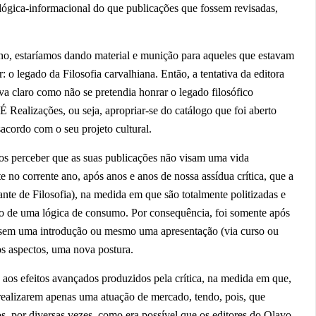
 lógica-informacional do que publicações que fossem revisadas,
o, estaríamos dando material e munição para aqueles que estavam
: o legado da Filosofia carvalhiana. Então, a tentativa da editora
va claro como não se pretendia honrar o legado filosófico
 É Realizações, ou seja, apropriar-se do catálogo que foi aberto
acordo com o seu projeto cultural.
s perceber que as suas publicações não visam uma vida
te no corrente ano, após anos e anos de nossa assídua crítica, que a
te de Filosofia), na medida em que são totalmente politizadas e
tro de uma lógica de consumo. Por consequência, foi somente após
as sem uma introdução ou mesmo uma apresentação (via curso ou
tos aspectos, uma nova postura.
 aos efeitos avançados produzidos pela crítica, na medida em que,
 realizarem apenas uma atuação de mercado, tendo, pois, que
os, por diversas vezes, como era possível que os editores do Olavo