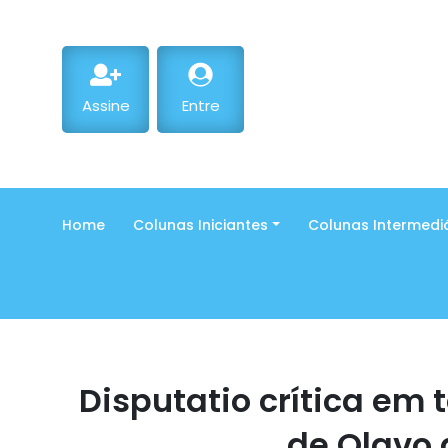
Assine
Entre
Home
Colunas Iniciantes
Colunas Intermedi
Disputatio crítica em t
de Olavo 