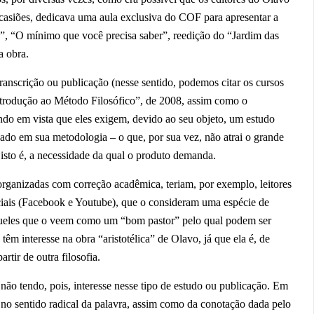
casiões, dedicava uma aula exclusiva do COF para apresentar a
e”, “O mínimo que você precisa saber”, reedição do “Jardim das
a obra.
ranscrição ou publicação (nesse sentido, podemos citar os cursos
trodução ao Método Filosófico”, de 2008, assim como o
endo em vista que eles exigem, devido ao seu objeto, um estudo
ado em sua metodologia – o que, por sua vez, não atrai o grande
isto é, a necessidade da qual o produto demanda.
 organizadas com correção acadêmica, teriam, por exemplo, leitores
iais (Facebook e Youtube), que o consideram uma espécie de
 aqueles que o veem como um “bom pastor” pelo qual podem ser
 têm interesse na obra “aristotélica” de Olavo, já que ela é, de
rtir de outra filosofia.
ão tendo, pois, interesse nesse tipo de estudo ou publicação. Em
, no sentido radical da palavra, assim como da conotação dada pelo