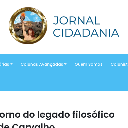
árias
Colunas Avançadas
Quem Somos
Colunis
orno do legado filosófico
de Carvalho