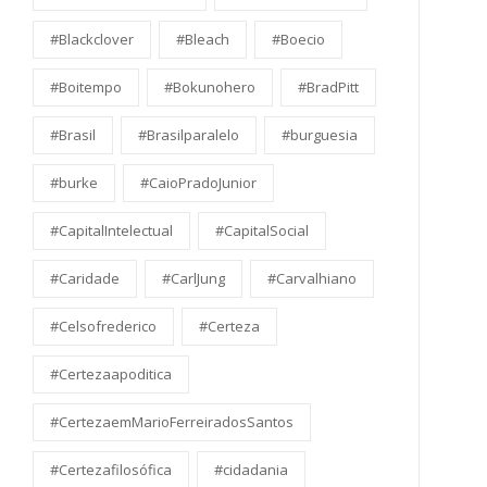
#Blackclover
#Bleach
#Boecio
#Boitempo
#Bokunohero
#BradPitt
#Brasil
#Brasilparalelo
#burguesia
#burke
#CaioPradoJunior
#CapitalIntelectual
#CapitalSocial
#Caridade
#CarlJung
#Carvalhiano
#Celsofrederico
#Certeza
#Certezaapoditica
#CertezaemMarioFerreiradosSantos
#Certezafilosófica
#cidadania