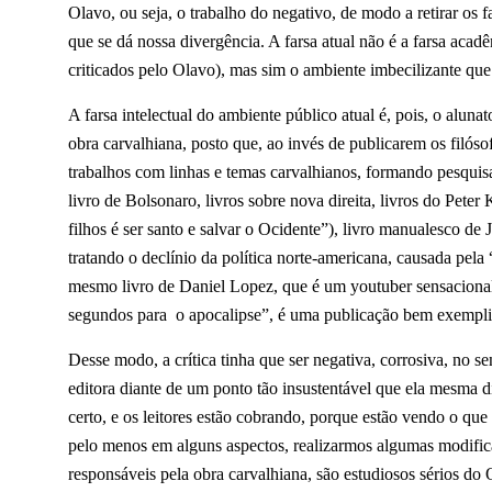
Olavo, ou seja, o trabalho do negativo, de modo a retirar os f
que se dá nossa divergência. A farsa atual não é a farsa ac
criticados pelo Olavo), mas sim o ambiente imbecilizante que 
A farsa intelectual do ambiente público atual é, pois, o alun
obra carvalhiana, posto que, ao invés de publicarem os filóso
trabalhos com linhas e temas carvalhianos, formando pesquisa
livro de Bolsonaro, livros sobre nova direita, livros do Pete
filhos é ser santo e salvar o Ocidente”), livro manualesco 
tratando o declínio da política norte-americana, causada pel
mesmo livro de Daniel Lopez, que é um youtuber sensacionalis
segundos para o apocalipse”, é uma publicação bem exemplif
Desse modo, a crítica tinha que ser negativa, corrosiva, no sen
editora diante de um ponto tão insustentável que ela mesma d
certo, e os leitores estão cobrando, porque estão vendo o q
pelo menos em alguns aspectos, realizarmos algumas modificaçõ
responsáveis pela obra carvalhiana, são estudiosos sérios do