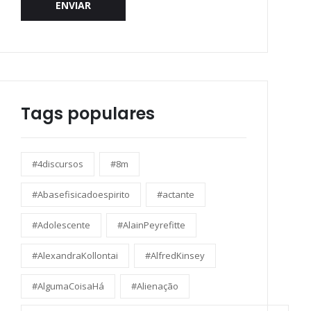
ENVIAR
Tags populares
#4discursos
#8m
#Abasefisicadoespirito
#actante
#Adolescente
#AlainPeyrefitte
#AlexandraKollontai
#AlfredKinsey
#AlgumaCoisaHá
#Alienação