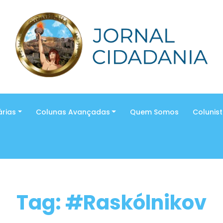
árias
Colunas Avançadas
Quem Somos
Colunis
Tag: #Raskólnikov