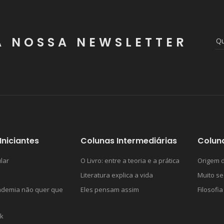
A NOSSA NEWSLETTER
Iniciantes
Colunas Intermediárias
Colun
lar
O Livro: entre a teoria e a prática
Origem d
Literatura explica a vida
Muito se
ademia não quer que
Eles pensam assim
Filosofia
k