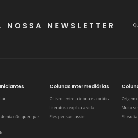
A NOSSA NEWSLETTER
Iniciantes
Colunas Intermediárias
Colun
lar
O Livro: entre a teoria e a prática
Origem d
Literatura explica a vida
Muito se
ademia não quer que
Eles pensam assim
Filosofia
k