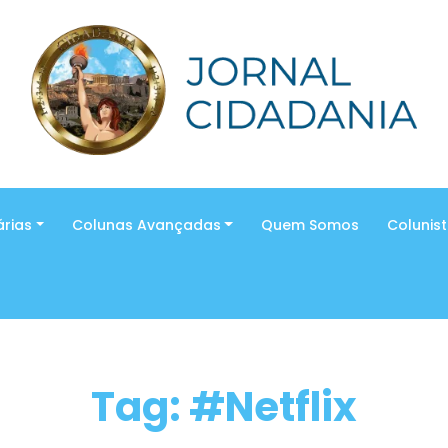
árias
Colunas Avançadas
Quem Somos
Colunis
Tag: #Netflix