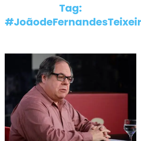
Tag:
#JoãodeFernandesTeixei