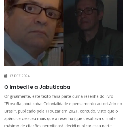
17 DEZ 2024
O Imbecil e a Jabuticaba
Originalmente, este texto faria parte duma resenha do livro
“Filosofia Jabuticaba: Colonialidade e pensamento autoritário no
Brasil”, publicado pela FiloCzar em 2021, contudo, visto que o
apêndice cresceu mais que a resenha (que desafiava o limite
máximo de citações permitidas), decidi publicar essa parte