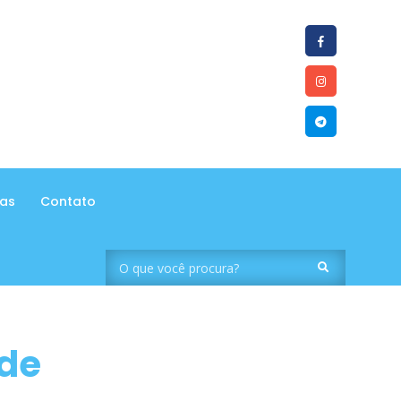
tas
Contato
de