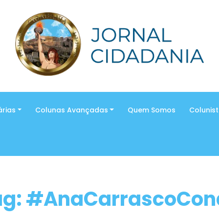
árias
Colunas Avançadas
Quem Somos
Colunis
ag: #AnaCarrascoCon