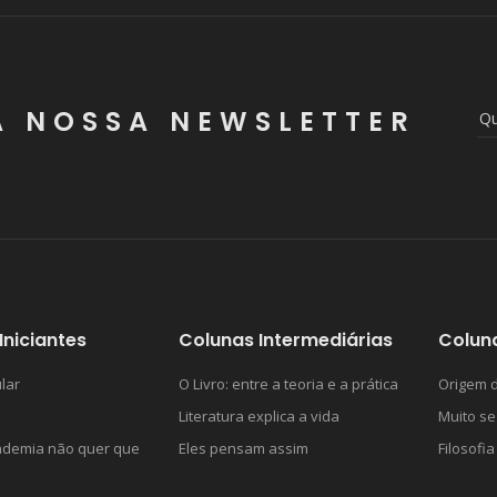
A NOSSA NEWSLETTER
Iniciantes
Colunas Intermediárias
Colun
lar
O Livro: entre a teoria e a prática
Origem d
Literatura explica a vida
Muito se
ademia não quer que
Eles pensam assim
Filosofia