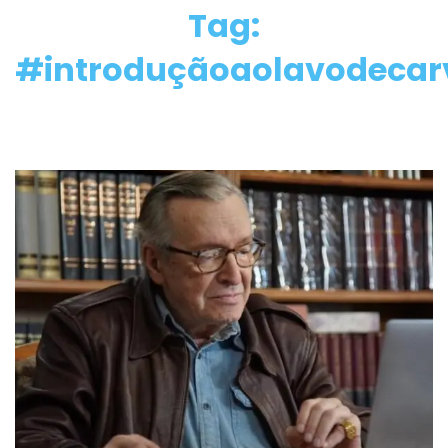
Tag:
#introduçãoaolavodecar