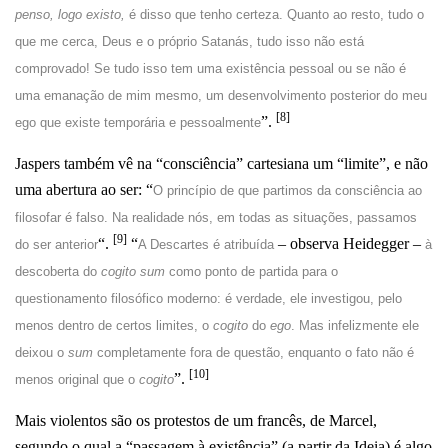
penso, logo existo,
é disso que tenho certeza. Quanto ao resto, tudo o
que me cerca, Deus e o próprio Satanás, tudo isso não está
comprovado! Se tudo isso tem uma existência pessoal ou se não é
uma emanação de mim mesmo, um desenvolvimento posterior do meu
[8]
”.
ego que existe temporária e pessoalmente
Jaspers também vê na “consciência” cartesiana um “limite”, e não
uma abertura ao ser: “
O princípio de que partimos da consciência ao
filosofar é falso. Na realidade nós, em todas as situações, passamos
[9]
“.
“
– observa Heidegger –
do ser anterior
A Descartes é atribuída
à
descoberta do
cogito sum
como ponto de partida para o
questionamento filosófico moderno: é verdade, ele investigou, pelo
menos dentro de certos limites, o
cogito
do
ego
. Mas infelizmente ele
deixou o
sum
completamente fora de questão, enquanto o fato não é
[10]
”.
menos original que o
cogito
Mais violentos são os protestos de um francês, de Marcel,
segundo o qual a “passagem à existência” (a partir da Ideia) é algo