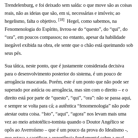
Trendelenburg, e foi deixado sem saída: o que move são as coisas
reais, não as ideias que são, em si, necessárias e imóveis; ao
[18]
hegelismo, falta o objetivo.
Hegel, como sabemos, na
Fenomenologia do Espírito, livrou-se do “questo”, do “qui”, do
“ora”, em poucos compassos; no entanto, apesar da habilidade
inegável exibida na obra, ele sente que o chão está queimando sob
seus pés.
Sua tática, neste ponto, que é justamente considerada decisiva
para o desenvolvimento posterior do sistema, é um pouco de
arrogância mascarada. Porém, este é um ponto que não pode ser
superado por astúcia ou arrogância, mas sim com o direito – e o
direito está por parte de “questo”, “qui”, “ora”: não se passa aqui,
e sempre se volta para cá; a autêntica “fenomenologia” não pode
atestar outra coisa. “Isto”, “aqui”, “agora” nos levam mais uma
vez ao meio aristotélico-tomista quando o Doutor Angélico se
opôs ao Averroísmo – que é um pouco da prova do Idealismo -,
que estava a sacrificar a experiência fundamental sobre a qual