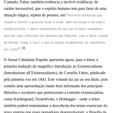
Contudo, Fabro, também evidencia a incrível resiliência, de
caráter inexaurível, que o espírito humano tem para fazer de uma
situação trágica, repleta de pesares, um “
estímulo benfazejo que
impele o homem a procurar mais a fundo, além do tempo e de toda a
instância finita, o último fundamento do seu ser no Deus verdadeiro,
que não seja o Absoluto em abstrato dos filósofos, mas o Deus vivente
de Abraão, Isaac e Jacó, e que no tempo estabelecido se manifestou
[4]
”.
em Cristo
O Jornal Cidadania Popular apresenta agora, para o leitor, a
primeira tradução do magnífico Introdução ao Existencialismo
(Introduzione all’Esistenzialismo), de Cornélio Fabro, publicado
pela primeira vez em 1943. Este volume faz jus ao seu título, pois
contém uma apresentação muito bem informada dos principais
filósofos e escritores que pertenceram a corrente existencialista,
como Kierkegaard, Dostoiévski, e Heidegger – onde o leitor
também poderá testemunhar a descoberta dos temas essenciais do
novo sistema que esses pensadores desenvolveram: a filosofia da