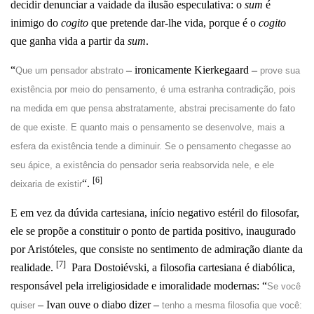
decidir denunciar a vaidade da ilusão especulativa: o
sum
é
inimigo do
cogito
que pretende dar-lhe vida, porque é o
cogito
que ganha vida a partir da
sum
.
“
– ironicamente Kierkegaard –
Que um pensador abstrato
prove sua
existência por meio do pensamento, é uma estranha contradição, pois
na medida em que pensa abstratamente, abstrai precisamente do fato
de que existe. E quanto mais o pensamento se desenvolve, mais a
esfera da existência tende a diminuir. Se o pensamento chegasse ao
seu ápice, a existência do pensador seria reabsorvida nele, e ele
[6]
“.
deixaria de existir
E em vez da dúvida cartesiana, início negativo estéril do filosofar,
ele se propõe a constituir o ponto de partida positivo, inaugurado
por Aristóteles, que consiste no sentimento de admiração diante da
[7]
realidade.
Para Dostoiévski, a filosofia cartesiana é diabólica,
responsável pela irreligiosidade e imoralidade modernas: “
Se você
– Ivan ouve o diabo dizer –
quiser
tenho a mesma filosofia que você: