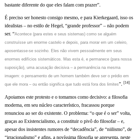
bastante diferente do que eles falam com prazer”.
É preciso ser honesto consigo mesmo, e para Kierkegaard, isso os
idealistas – no estilo de Hegel, “grande professor” – não podem
ser. “
Acontece (para estes e seus sistemas) como se alguém
construísse um enorme castelo e depois, para morar em um celeiro,
aposentasse-se sozinho. Eles não vivem pessoalmente em seus
enormes edifícios sistemáticos. Mas esta é, e permanece (para nossa
suposição), uma acusação decisiva – a permanência na mesma
imagem: o pensamento de um homem também deve ser o prédio em
[14]
”.
que ele mora – ou então significa que tudo está fora dos limites
Apoiamos este protesto e o tomamos como decisivo: a filosofia
moderna, em seu núcleo característico, fracassou porque
renunciou ao ser do existente. O problema: “o que é o ser” volta,
graças ao Existencialismo, a constituir o pivô do filosofar – e,
apesar dos insistentes rumores de “decadência”, de “niilismo”, de
“irracionalismo” e afins, a novíssima filosofia se apresenta, neste