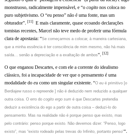
monstruoso, radicalmente impensável, e “o
cogito
nos coloca no
puro subjetivismo. O “eu penso” não é uma fonte, mas um
[11]
obturador”.
E mais claramente, quase ecoando declarações
tomistas recentes, Marcel não teve medo de proferir uma fórmula
clara de apostasia: “
Se começarmos a colocar, à maneira cartesiana,
que a minha essência é ter consciência de mim mesmo, não há mais
[12]
“.
saída… senão a depreciação e a exaltação de ambos
O que enganou Descartes, e com ele a corrente do idealismo
clássico, foi a incapacidade de ver que o pensamento é uma
modalidade do
eu
como um singular existente. “
O
eu
é primitivo [o
Berdiajew russo o repreende ] não é deduzido nem reduzido a qualquer
outra coisa. O erro do
cogito ergo sum
é que Descartes pretendia
deduzir a existência do ego a partir de outra coisa – deduzi-lo do
pensamento. Mas na realidade não é porque penso que existo, mas
pelo contrário: penso porque existo. Não devemos dizer: “Penso, logo
“.
existo”, mas “existo rodeado pelas trevas do Infinito, portanto penso”