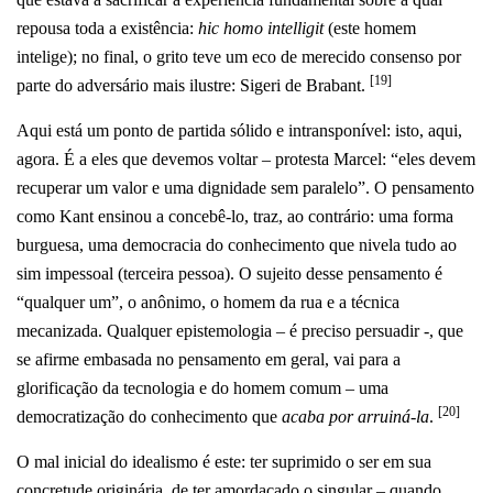
repousa toda a existência:
hic homo intelligit
(este homem
intelige); no final, o grito teve um eco de merecido consenso por
[19]
parte do adversário mais ilustre: Sigeri de Brabant.
Aqui está um ponto de partida sólido e intransponível: isto, aqui,
agora. É a eles que devemos voltar – protesta Marcel: “eles devem
recuperar um valor e uma dignidade sem paralelo”. O pensamento
como Kant ensinou a concebê-lo, traz, ao contrário: uma forma
burguesa, uma democracia do conhecimento que nivela tudo ao
sim impessoal (terceira pessoa). O sujeito desse pensamento é
“qualquer um”, o anônimo, o homem da rua e a técnica
mecanizada. Qualquer epistemologia – é preciso persuadir -, que
se afirme embasada no pensamento em geral, vai para a
glorificação da tecnologia e do homem comum – uma
[20]
democratização do conhecimento que
acaba por arruiná-la
.
O mal inicial do idealismo é este: ter suprimido o ser em sua
concretude originária, de ter amordaçado o singular – quando,