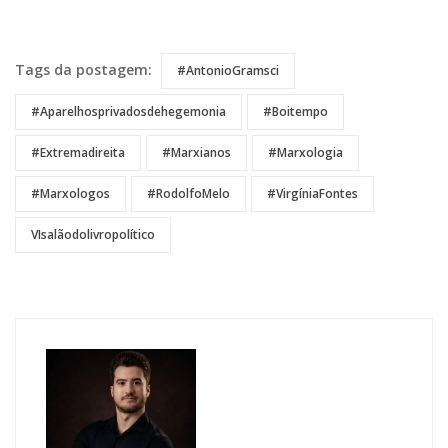
References
Tags da postagem:
#AntonioGramsci
#aparelhosprivadosdehegemonia
#Boitempo
#extremadireita
#marxianos
#marxologia
#marxologos
#RodolfoMelo
#VirgíniaFontes
VIsalãodolivropolítico