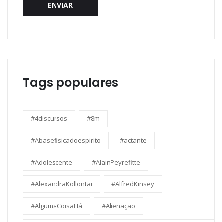
ENVIAR
Tags populares
#4discursos
#8m
#Abasefisicadoespirito
#actante
#Adolescente
#AlainPeyrefitte
#AlexandraKollontai
#AlfredKinsey
#AlgumaCoisaHá
#Alienação