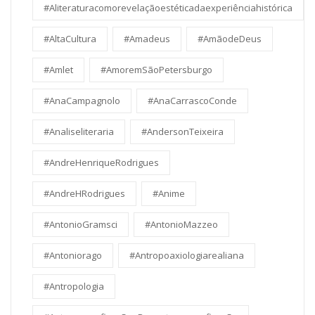
#Aliteraturacomorevelaçãoestéticadaexperiênciahistórica
#AltaCultura
#Amadeus
#AmãodeDeus
#Amlet
#AmoremSãoPetersburgo
#AnaCampagnolo
#AnaCarrascoConde
#Analiseliteraria
#AndersonTeixeira
#AndreHenriqueRodrigues
#AndreHRodrigues
#Anime
#AntonioGramsci
#AntonioMazzeo
#Antoniorago
#Antropoaxiologiarealiana
#Antropologia