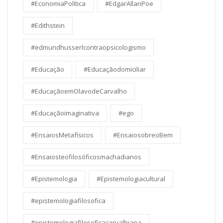
#EconomiaPolítica
#EdgarAllanPoe
#Edithstein
#edmundhusserlcontraopsicologismo
#Educação
#Educaçãodomiciliar
#EducaçãoemOlavodeCarvalho
#Educaçãoimaginativa
#ego
#EnsaiosMetafísicos
#EnsaiosobreoBem
#Ensaiosteofilosóficosmachadianos
#Epistemologia
#Epistemologiacultural
#epistemologiafilosofica
#epistemologiafilosoficacarvalhiana