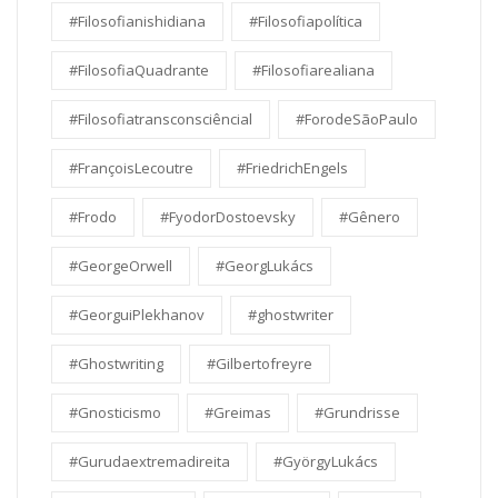
#Filosofianishidiana
#Filosofiapolítica
#FilosofiaQuadrante
#Filosofiarealiana
#Filosofiatransconsciêncial
#ForodeSãoPaulo
#FrançoisLecoutre
#FriedrichEngels
#Frodo
#FyodorDostoevsky
#Gênero
#GeorgeOrwell
#GeorgLukács
#GeorguiPlekhanov
#ghostwriter
#Ghostwriting
#Gilbertofreyre
#Gnosticismo
#Greimas
#Grundrisse
#Gurudaextremadireita
#GyörgyLukács