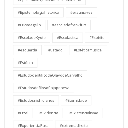
#Epistemologiahistorica
#eraumavez
#Ericvoegelin
#escoladefrankfurt
#EscoladeKyoto
#Escolastica
#Espírito
#esquerda
#Estado
#Estéticamusical
#Estônia
#EstudocientíficodeOlavodeCarvalho
#Estudosdefilosofiajaponesa
#Estudosnishidianos
#Eternidade
#Etzel
#Evidência
#Existencialismo
#ExperienciaPura
#extremadireita