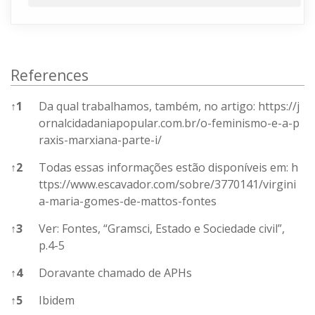
References
↑
1
Da qual trabalhamos, também, no artigo:
https://j
ornalcidadaniapopular.com.br/o-feminismo-e-a-p
raxis-marxiana-parte-i/
↑
2
Todas essas informações estão disponíveis em:
h
ttps://www.escavador.com/sobre/3770141/virgini
a-maria-gomes-de-mattos-fontes
↑
3
Ver: Fontes, “Gramsci, Estado e Sociedade civil”,
p.4-5
↑
4
Doravante chamado de APHs
↑
5
Ibidem