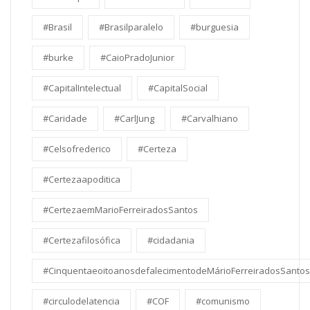
#Brasil
#Brasilparalelo
#burguesia
#burke
#CaioPradoJunior
#CapitalIntelectual
#CapitalSocial
#Caridade
#CarlJung
#Carvalhiano
#Celsofrederico
#Certeza
#Certezaapoditica
#CertezaemMarioFerreiradosSantos
#Certezafilosófica
#cidadania
#CinquentaeoitoanosdefalecimentodeMárioFerreiradosSantos
#circulodelatencia
#COF
#comunismo