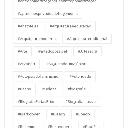
#AntropomorfizaçãoeDesantropomorfização
#aparelhosprivadosdehegemonia
#Aristoteles
#Arquiteturaeeducação
#Arquiteturamoderna
#Arquiteturatradicional
#Arte
#artedopossivel
#Artesacra
#ArvoPärt
#AugustodeLimaJúnior
#Autópsiadofeminismo
#Autoridade
#Bashō
#Beleza
#biografia
#BiografiaFariasBrito
#Biografiamusical
#Blackclover
#Bleach
#Boecio
#Boitempo
#Bokunohero
#BradPitt