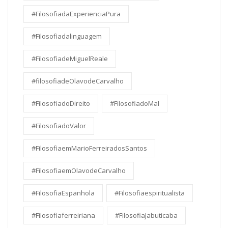
#FilosofiadaExperienciaPura
#Filosofiadalinguagem
#FilosofiadeMiguelReale
#filosofiadeOlavodeCarvalho
#FilosofiadoDireito
#FilosofiadoMal
#FilosofiadoValor
#FilosofiaemMarioFerreiradosSantos
#FilosofiaemOlavodeCarvalho
#FilosofiaEspanhola
#Filosofiaespiritualista
#Filosofiaferreiriana
#FilosofiaJabuticaba