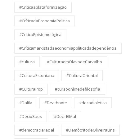
#Criticaaplataformização
#CríticadaEconomiaPolítica
#CríticaEpistemológica
#Críticamarxistadaeconomiapolíticadadependência
#cultura
#CulturaemOlavodeCarvalho
#CulturaEstoniana
#CulturaOriental
#CulturaPop
#cursoonlinedefilosofia
#Dalila
#Deathnote
#decadialetica
#DecioSaes
#DecirElMal
#democraciaracial
#DemócritodeOliveiraLins