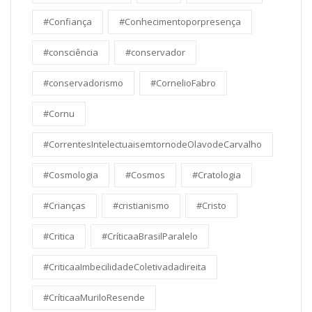
#Confiança
#Conhecimentoporpresença
#consciência
#conservador
#conservadorismo
#CornelioFabro
#Cornu
#CorrentesIntelectuaisemtornodeOlavodeCarvalho
#Cosmologia
#Cosmos
#Cratologia
#Crianças
#cristianismo
#Cristo
#Critica
#CríticaaBrasilParalelo
#CriticaaImbecilidadeColetivadadireita
#CríticaaMuriloResende