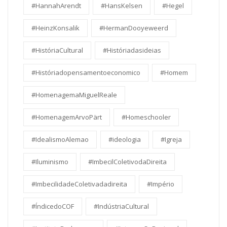
#HannahArendt
#HansKelsen
#Hegel
#HeinzKonsalik
#HermanDooyeweerd
#HistóriaCultural
#Históriadasideias
#Históriadopensamentoeconomico
#Homem
#HomenagemaMiguelReale
#HomenagemArvoPärt
#Homeschooler
#IdealismoAlemao
#ideologia
#Igreja
#Iluminismo
#ImbecilColetivodaDireita
#ImbecilidadeColetivadadireita
#Império
#ÍndicedoCOF
#IndústriaCultural