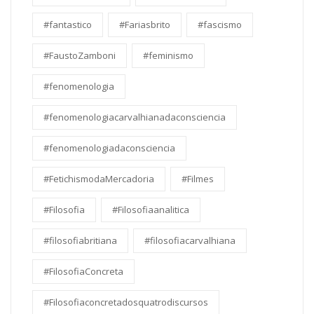
#fantastico
#Fariasbrito
#fascismo
#FaustoZamboni
#feminismo
#fenomenologia
#fenomenologiacarvalhianadaconsciencia
#fenomenologiadaconsciencia
#FetichismodaMercadoria
#Filmes
#Filosofia
#Filosofiaanalitica
#filosofiabritiana
#filosofiacarvalhiana
#FilosofiaConcreta
#Filosofiaconcretadosquatrodiscursos