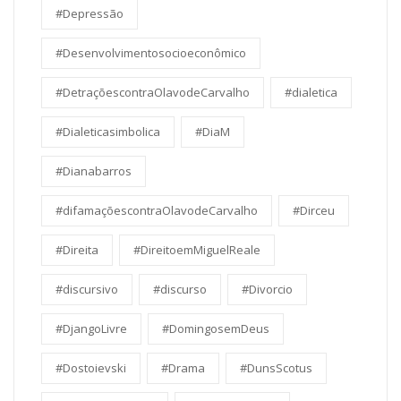
#Depressão
#Desenvolvimentosocioeconômico
#DetraçõescontraOlavodeCarvalho
#dialetica
#Dialeticasimbolica
#DiaM
#Dianabarros
#difamaçõescontraOlavodeCarvalho
#Dirceu
#Direita
#DireitoemMiguelReale
#discursivo
#discurso
#Divorcio
#DjangoLivre
#DomingosemDeus
#Dostoievski
#Drama
#DunsScotus