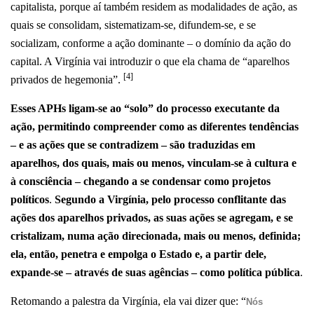
capitalista, porque aí também residem as modalidades de ação, as
quais se consolidam, sistematizam-se, difundem-se, e se
socializam, conforme a ação dominante – o domínio da ação do
capital. A Virgínia vai introduzir o que ela chama de “aparelhos
[4]
privados de hegemonia”.
Esses APHs ligam-se ao “solo” do processo executante da
ação, permitindo compreender como as diferentes tendências
– e as ações que se contradizem – são traduzidas em
aparelhos, dos quais, mais ou menos, vinculam-se à cultura e
à consciência – chegando a se condensar como projetos
políticos
.
Segundo a Virgínia, pelo processo conflitante das
ações dos aparelhos privados, as suas ações se agregam, e se
cristalizam, numa ação direcionada, mais ou menos, definida;
ela, então, penetra e empolga o Estado e, a partir dele,
expande-se – através de suas agências – como política pública
.
Retomando a palestra da Virgínia, ela vai dizer que: “
Nós