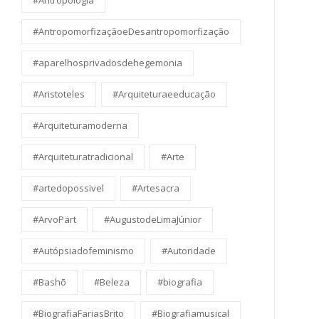
#Antropologia
#AntropomorfizaçãoeDesantropomorfização
#aparelhosprivadosdehegemonia
#Aristoteles
#Arquiteturaeeducação
#Arquiteturamoderna
#Arquiteturatradicional
#Arte
#artedopossivel
#Artesacra
#ArvoPärt
#AugustodeLimaJúnior
#Autópsiadofeminismo
#Autoridade
#Bashō
#Beleza
#biografia
#BiografiaFariasBrito
#Biografiamusical