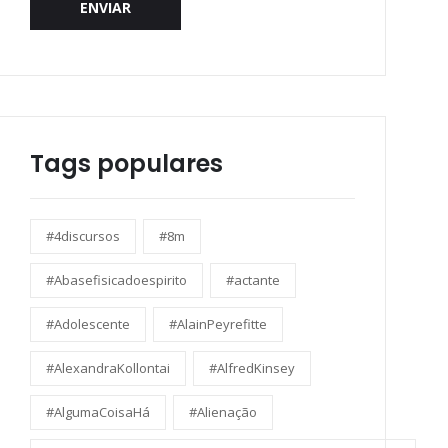
ENVIAR
Tags populares
#4discursos
#8m
#Abasefisicadoespirito
#actante
#Adolescente
#AlainPeyrefitte
#AlexandraKollontai
#AlfredKinsey
#AlgumaCoisaHá
#Alienação