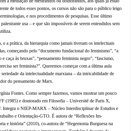
com a mediação de mestrandos ou doutorandos, aos quais já estão
ente de todos esses pontos, os cursos não são para o público leigo
 terminologias, e nos procedimentos de pesquisas. Esse último
a palestrante usa – e que são impossíveis de serem entendidos sem
tiliza.
, e a prática, da hierarquia como jamais tiveram os intelectuais
ulas, começando pelo “documento fundacional do feminismo”, “a
o e caça às bruxas”, “pensamento feminista negro”, “fascismo,
 precisa ser feminista?”. Queremos começar com a última aula
a seriedade da intelectualidade marxiana – da intricabilidade de
dador do pensamento de Marx.
Virgínia Fontes. Como sempre fazemos, vamos mostrar um pouco
FF (1985) e doutorado em Filosofia – Université de Paris X,
. Integra o NIEP-MARX – Núcleo Interdisciplinar de Estudos e
rabalho e Orientação-GTO. É autora de “Reflexões Im-
eoria e história” (2010), co-autora de “Hegemonia Burguesa na