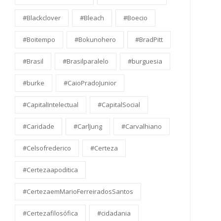
#Blackclover
#Bleach
#Boecio
#Boitempo
#Bokunohero
#BradPitt
#Brasil
#Brasilparalelo
#burguesia
#burke
#CaioPradoJunior
#CapitalIntelectual
#CapitalSocial
#Caridade
#CarlJung
#Carvalhiano
#Celsofrederico
#Certeza
#Certezaapoditica
#CertezaemMarioFerreiradosSantos
#Certezafilosófica
#cidadania