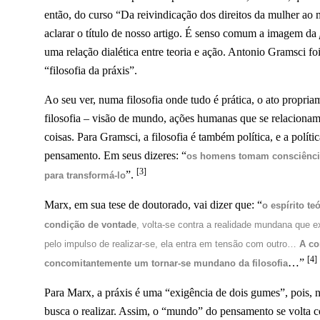
então, do curso “Da reivindicação dos direitos da mulher ao
aclarar o título de nosso artigo. É senso comum a imagem da
uma relação dialética entre teoria e ação. Antonio Gramsci f
“filosofia da práxis”.
Ao seu ver, numa filosofia onde tudo é prática, o ato propria
filosofia – visão de mundo, ações humanas que se relacion
coisas. Para Gramsci, a filosofia é também política, e a polít
pensamento. Em seus dizeres: “
os homens tomam consciência 
[3]
”.
para transformá-lo
Marx, em sua tese de doutorado, vai dizer que: “
o espírito te
condição de vontade
, volta-se contra a realidade mundana que
pelo impulso de realizar-se, ela entra em tensão com outro…
A co
[4]
…”
concomitantemente um tornar-se mundano da filosofia
Para Marx, a práxis é uma “exigência de dois gumes”, pois,
busca o realizar. Assim, o “mundo” do pensamento se volta c