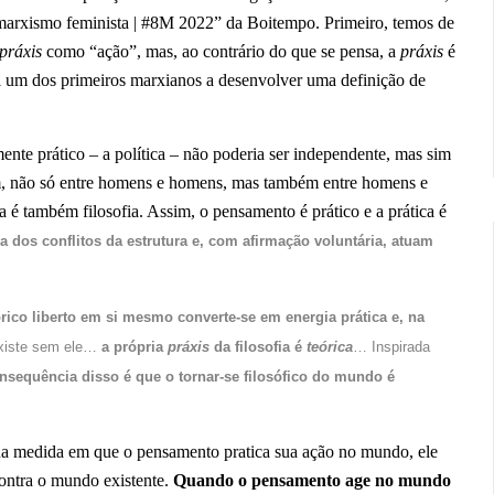
 marxismo feminista | #8M 2022” da Boitempo. Primeiro, temos de
práxis
como “ação”, mas, ao contrário do que se pensa, a
práxis
é
oi um dos primeiros marxianos a desenvolver uma definição de
mente prático – a política – não poderia ser independente, mas sim
am, não só entre homens e homens, mas também entre homens e
ica é também filosofia. Assim, o pensamento é prático e a prática é
dos conflitos da estrutura e, com afirmação voluntária, atuam
órico liberto em si mesmo converte-se em energia prática e, na
 existe sem ele…
a própria
práxis
da filosofia é
teórica
… Inspirada
nsequência disso é que o tornar-se
filosófico
do mundo é
 na medida em que o pensamento pratica sua ação no mundo, ele
ontra o mundo existente.
Quando o pensamento age no mundo