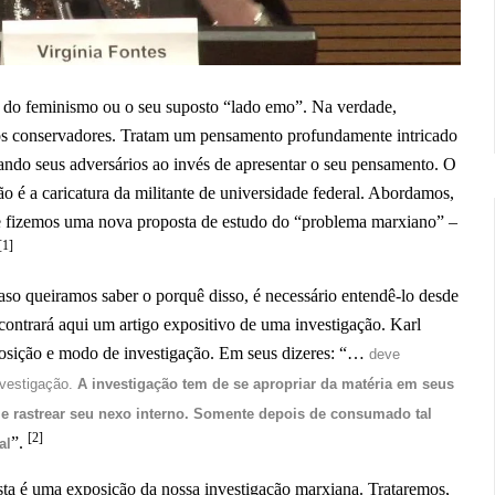
o” do feminismo ou o seu suposto “lado emo”. Na verdade,
tos conservadores. Tratam um pensamento profundamente intricado
ando seus adversários ao invés de apresentar o seu pensamento. O
não é a caricatura da militante de universidade federal. Abordamos,
, e fizemos uma nova proposta de estudo do “problema marxiano” –
[1]
so queiramos saber o porquê disso, é necessário entendê-lo desde
 encontrará aqui um artigo expositivo de uma investigação. Karl
xposição e modo de investigação. Em seus dizeres: “…
deve
nvestigação.
A investigação tem de se apropriar da matéria em seus
 e rastrear seu nexo interno. Somente depois de consumado tal
[2]
”.
al
 esta é uma exposição da nossa investigação marxiana. Trataremos,