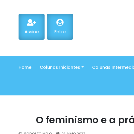
Assine
Entre
Home
Colunas Iniciantes
Colunas Intermedi
O feminismo e a prá
RODOLFO MELO
21 MAIO 2022