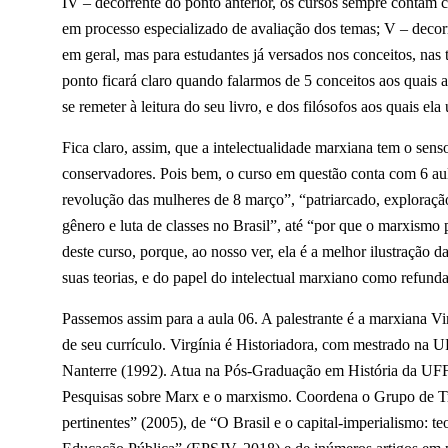
IV – decorrente do ponto anterior, os cursos sempre contam 
em processo especializado de avaliação dos temas; V – decorr
em geral, mas para estudantes já versados nos conceitos, nas
ponto ficará claro quando falarmos de 5 conceitos aos quais 
se remeter à leitura do seu livro, e dos filósofos aos quais ela u
Fica claro, assim, que a intelectualidade marxiana tem o senso
conservadores. Pois bem, o curso em questão conta com 6 a
revolução das mulheres de 8 março”, “patriarcado, exploraçã
gênero e luta de classes no Brasil”, até “por que o marxismo
deste curso, porque, ao nosso ver, ela é a melhor ilustração d
suas teorias, e do papel do intelectual marxiano como refun
Passemos assim para a aula 06. A palestrante é a marxiana 
de seu currículo. Virgínia é Historiadora, com mestrado na U
Nanterre (1992). Atua na Pós-Graduação em História da UFF
Pesquisas sobre Marx e o marxismo. Coordena o Grupo de T
pertinentes” (2005), de “O Brasil e o capital-imperialismo: t