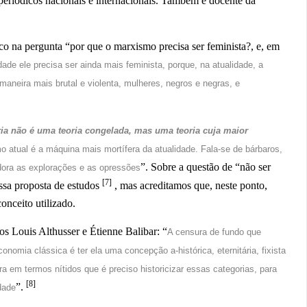
eriódicos nacionais e internacionais. Também é docente da
co na pergunta “por que o marxismo precisa ser feminista?, e, em
dade ele precisa ser ainda mais feminista, porque, na atualidade, a
aneira mais brutal e violenta, mulheres, negros e negras, e
ia não é uma teoria congelada, mas uma teoria cuja maior
mo atual é a máquina mais mortífera da atualidade. Fala-se de bárbaros,
”. Sobre a questão de “não ser
ora as explorações e as opressões
[7]
ossa proposta de estudos
, mas acreditamos que, neste ponto,
onceito utilizado.
os Louis Althusser e Étienne Balibar: “
A censura de fundo que
conomia clássica é ter ela uma concepção a-histórica, eternitária, fixista
a em termos nítidos que é preciso historicizar essas categorias, para
[8]
”.
dade