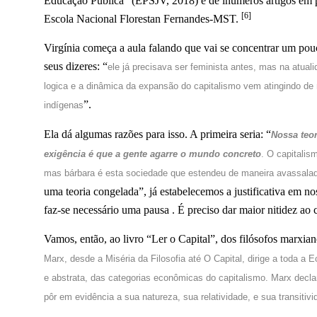
Educação Pública” (EPSJV, 2018) e de inúmeros artigos em p
[6]
Escola Nacional Florestan Fernandes-MST.
Virgínia começa a aula falando que vai se concentrar um pou
seus dizeres: “
ele já precisava ser feminista antes, mas na atuali
logica e a
dinâmica da expansão do capitalismo vem atingindo de m
”.
indígenas
Ela dá algumas razões para isso. A primeira seria: “
Nossa teor
exigência é que a gente agarre o mundo concreto
. O capitalis
mas bárbara é esta sociedade que estendeu de maneira avassalad
uma teoria congelada”, já estabelecemos a justificativa em n
faz-se
necessário
uma pausa . É preciso dar maior nitidez ao c
Vamos, então, ao livro “Ler o Capital”, dos filósofos marxian
Marx, desde a Miséria da Filosofia até O Capital, dirige a toda a E
e abstrata, das categorias econômicas do capitalismo. Marx declar
pôr em evidência a sua natureza, sua relatividade, e sua transitivi