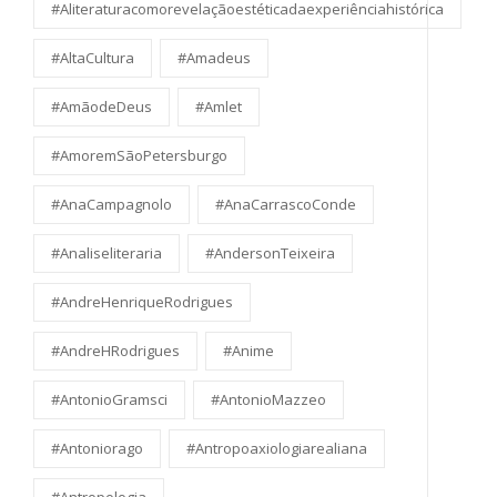
#Aliteraturacomorevelaçãoestéticadaexperiênciahistórica
#AltaCultura
#Amadeus
#AmãodeDeus
#Amlet
#AmoremSãoPetersburgo
#AnaCampagnolo
#AnaCarrascoConde
#Analiseliteraria
#AndersonTeixeira
#AndreHenriqueRodrigues
#AndreHRodrigues
#Anime
#AntonioGramsci
#AntonioMazzeo
#Antoniorago
#Antropoaxiologiarealiana