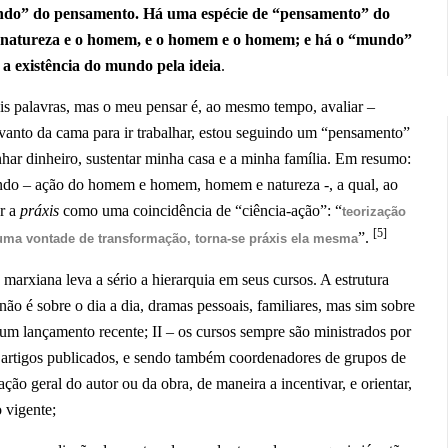
ndo” do pensamento. Há uma espécie de “pensamento” do
 natureza e o homem, e o homem e o homem; e há o “mundo”
 a existência do mundo pela ideia
.
is palavras, mas o meu pensar é, ao mesmo tempo, avaliar –
levanto da cama para ir trabalhar, estou seguindo um “pensamento”
har dinheiro, sustentar minha casa e a minha família. Em resumo:
 mundo – ação do homem e homem, homem e natureza -, a qual, ao
er a
práxis
como uma coincidência de “ciência-ação”: “
teorização
[5]
”.
uma vontade de transformação, torna-se práxis ela mesma
arxiana leva a sério a hierarquia em seus cursos. A estrutura
não é sobre o dia a dia, dramas pessoais, familiares, mas sim sobre
um lançamento recente; II – os cursos sempre são ministrados por
 e artigos publicados, e sendo também coordenadores de grupos de
ação geral do autor ou da obra, de maneira a incentivar, e orientar,
 vigente;