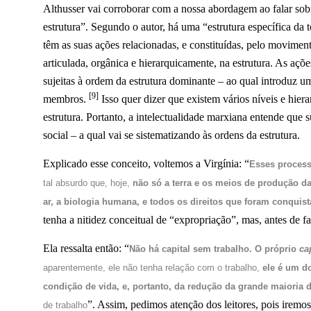
Althusser vai corroborar com a nossa abordagem ao falar sob
estrutura”. Segundo o autor, há uma “estrutura específica da
têm as suas ações relacionadas, e constituídas, pelo moviment
articulada, orgânica e hierarquicamente, na estrutura. As açõ
sujeitas à ordem da estrutura dominante – ao qual introduz u
[9]
membros.
Isso quer dizer que existem vários níveis e hiera
estrutura. Portanto, a intelectualidade marxiana entende que s
social – a qual vai se sistematizando às ordens da estrutura.
Explicado esse conceito, voltemos a Virgínia: “
Esses proces
tal absurdo que, hoje,
não só a terra e os meios de produção d
ar, a biologia humana, e todos os direitos que foram conquis
tenha a nitidez conceitual de “expropriação”, mas, antes de fa
Ela ressalta então: “
Não há capital sem trabalho. O próprio
ca
aparentemente, ele não tenha relação com o trabalho,
ele é um d
condição de vida, e, portanto, da redução da grande maiori
”. Assim, pedimos atenção dos leitores, pois iremos
de trabalho