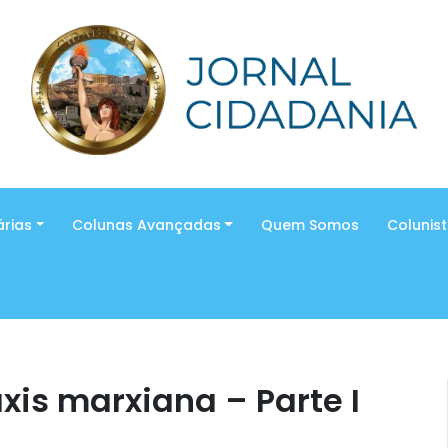
árias
Colunas Avançadas
Quem Somos
Colunis
xis marxiana – Parte I