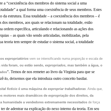
re a “coexistência dos membros do sistema social a uma
 totalidade” a qual forma uma coexistência de seus membros. Estes
o da estrutura. Essa totalidade – a coexistência dos membros – é
es dos membros, aos quais se relacionam na totalidade, estão
ma ordem específica, articulando e relacionando as ações dos
rquias – as quais vão sendo articuladas, mobilizadas, pela
ua teoria tem sempre de estudar o sistema social, a totalidade
sos
expropriatórios
vem se intensificando numa proporção e escala de
a vida foram, ou estão sendo,
expropriados
, mas também a água, o
”. Temos de nos remeter ao livro da Virginia para que se
tados
zê-lo, deixemos que ela introduza outro conceito basilar.
pital fictício
é uma máquina de
expropriar trabalhadoras
. Ainda que,
os motores mais dramáticos de
expropriação
dos direitos, da
a da humanidade a vendedores extremamente necessitados
de força
 ter de adentrar na explicação do nexo interno da teoria. Em seu