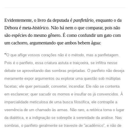
Evidentemente, o livro da deputada é
panfletário,
enquanto o da
Débora é meta
-histórico.
Não há nem o que comparar, pois não
são espécies do mesmo gênero. É como confundir um gato com
um cachorro, argumentando que ambos bebem água:
“
O que aflige vossos corações não é o método, mas a panfletagem.
Pois é o panfleto, essa criatura astuta e traiçoeira, se infiltra nesse
debate se aproveitando das sombras projetadas. O panfleto não deseja
meramente expor argumentos ou explorar uma questão sob múltiplas
facetas; ele quer persuadir, converter, incendiar. Ele não se contenta
em esclarecer; quer sacudir os mornos e insuflar os já convencidos. À
imparcialidade meticulosa de uma busca filosófica, ele contrapõe a
veemência de um chamado às armas. Não raro, a retórica toma o lugar
da dialética, e a indignação se sobrepõe à serenidade da análise. Nas
sombras, o panfleto geralmente se traveste de “acadêmico”, e não de