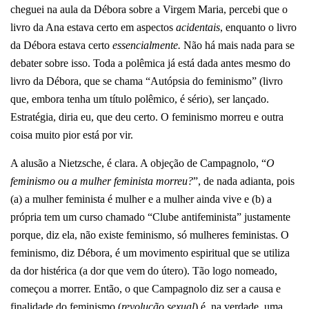
cheguei na aula da Débora sobre a Virgem Maria, percebi que o
livro da Ana estava certo em aspectos
acidentais
, enquanto o livro
da Débora estava certo
essencialmente.
Não há mais nada para se
debater sobre isso. Toda a polêmica já está dada antes mesmo do
livro da Débora, que se chama “Autópsia do feminismo” (livro
que, embora tenha um título polêmico, é sério), ser lançado.
Estratégia, diria eu, que deu certo. O feminismo morreu e outra
coisa muito pior está por vir.
A alusão a Nietzsche, é clara. A objeção de Campagnolo, “
O
feminismo ou a mulher feminista morreu?
”, de nada adianta, pois
(a) a mulher feminista é mulher e a mulher ainda vive e (b) a
própria tem um curso chamado “Clube antifeminista” justamente
porque, diz ela, não existe feminismo, só mulheres feministas. O
feminismo, diz Débora, é um movimento espiritual que se utiliza
da dor histérica (a dor que vem do útero). Tão logo nomeado,
começou a morrer. Então, o que Campagnolo diz ser a causa e
finalidade do feminismo (
revolução sexual
) é, na verdade, uma