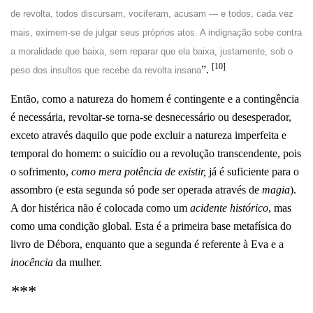
de revolta, todos discursam, vociferam, acusam — e todos, cada vez
mais, eximem-se de julgar seus próprios atos. A indignação sobe contra
a moralidade que baixa, sem reparar que ela baixa, justamente, sob o
[10]
”.
peso dos insultos que recebe da revolta insana
Então, como a natureza do homem é contingente e a contingência
é necessária, revoltar-se torna-se desnecessário ou desesperador,
exceto através daquilo que pode excluir a natureza imperfeita e
temporal do homem: o suicídio ou a revolução transcendente, pois
o sofrimento,
como mera potência de existir,
já é suficiente para o
assombro (e esta segunda só pode ser operada através de
magia
).
A dor histérica não é colocada como um
acidente histórico
, mas
como uma condição global. Esta é a primeira base metafísica do
livro de Débora, enquanto que a segunda é referente à Eva e a
inocência
da mulher.
***