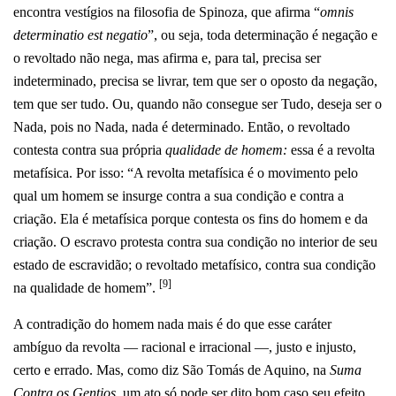
encontra vestígios na filosofia de Spinoza, que afirma “
omnis
determinatio est negatio
”, ou seja, toda determinação é negação e
o revoltado não nega, mas afirma e, para tal, precisa ser
indeterminado, precisa se livrar, tem que ser o oposto da negação,
tem que ser tudo. Ou, quando não consegue ser Tudo, deseja ser o
Nada, pois no Nada, nada é determinado. Então, o revoltado
contesta contra sua própria
qualidade de homem:
essa é a revolta
metafísica. Por isso: “A revolta metafísica é o movimento pelo
qual um homem se insurge contra a sua condição e contra a
criação. Ela é metafísica porque contesta os fins do homem e da
criação. O escravo protesta contra sua condição no interior de seu
estado de escravidão; o revoltado metafísico, contra sua condição
[9]
na qualidade de homem”.
A contradição do homem nada mais é do que esse caráter
ambíguo da revolta — racional e irracional —, justo e injusto,
certo e errado. Mas, como diz São Tomás de Aquino, na
Suma
Contra os Gentios
, um ato só pode ser dito bom caso seu efeito