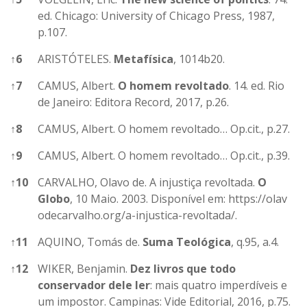
ed. Chicago: University of Chicago Press, 1987,
p.107.
↑
6
ARISTÓTELES.
Metafísica
, 1014b20.
↑
7
CAMUS, Albert.
O homem revoltado
. 14. ed. Rio
de Janeiro: Editora Record, 2017, p.26.
↑
8
CAMUS, Albert. O homem revoltado… Op.cit., p.27.
↑
9
CAMUS, Albert. O homem revoltado… Op.cit., p.39.
↑
10
CARVALHO, Olavo de. A injustiça revoltada.
O
Globo
, 10 Maio. 2003. Disponível em:
https://olav
odecarvalho.org/a-injustica-revoltada/
.
↑
11
AQUINO, Tomás de.
Suma Teológica
, q.95, a.4.
↑
12
WIKER, Benjamin.
Dez livros que todo
conservador dele ler
: mais quatro imperdíveis e
um impostor. Campinas: Vide Editorial, 2016, p.75.