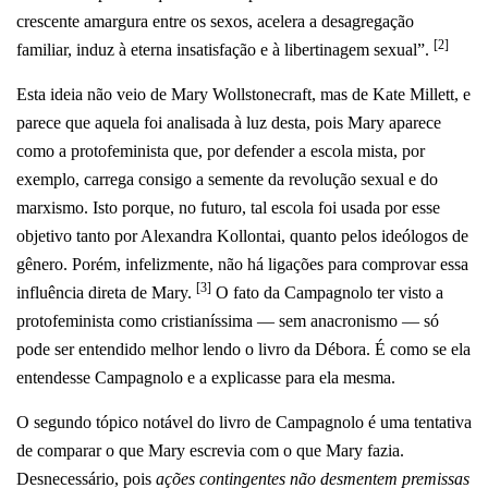
crescente amargura entre os sexos, acelera a desagregação
[2]
familiar, induz à eterna insatisfação e à libertinagem sexual”.
Esta ideia não veio de Mary Wollstonecraft, mas de Kate Millett, e
parece que aquela foi analisada à luz desta, pois Mary aparece
como a protofeminista que, por defender a escola mista, por
exemplo, carrega consigo a semente da revolução sexual e do
marxismo. Isto porque, no futuro, tal escola foi usada por esse
objetivo tanto por Alexandra Kollontai, quanto pelos ideólogos de
gênero. Porém, infelizmente, não há ligações para comprovar essa
[3]
influência direta de Mary.
O fato da Campagnolo ter visto a
protofeminista como cristianíssima — sem anacronismo — só
pode ser entendido melhor lendo o livro da Débora. É como se ela
entendesse Campagnolo e a explicasse para ela mesma.
O segundo tópico notável do livro de Campagnolo é uma tentativa
de comparar o que Mary escrevia com o que Mary fazia.
Desnecessário, pois
ações contingentes não desmentem premissas