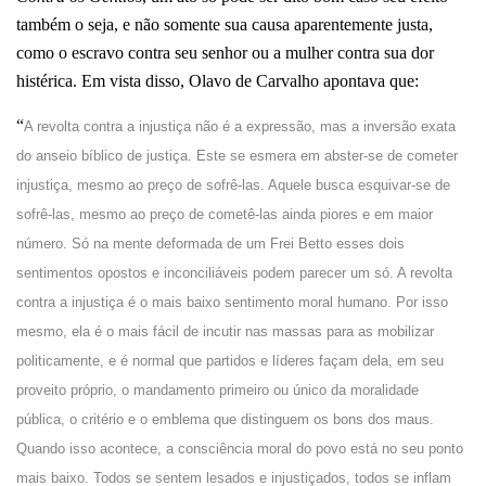
também o seja, e não somente sua causa aparentemente justa,
como o escravo contra seu senhor ou a mulher contra sua dor
histérica. Em vista disso, Olavo de Carvalho apontava que:
“
A revolta contra a injustiça não é a expressão, mas a inversão exata
do anseio bíblico de justiça. Este se esmera em abster-se de cometer
injustiça, mesmo ao preço de sofrê-las. Aquele busca esquivar-se de
sofrê-las, mesmo ao preço de cometê-las ainda piores e em maior
número. Só na mente deformada de um Frei Betto esses dois
sentimentos opostos e inconciliáveis podem parecer um só. A revolta
contra a injustiça é o mais baixo sentimento moral humano. Por isso
mesmo, ela é o mais fácil de incutir nas massas para as mobilizar
politicamente, e é normal que partidos e líderes façam dela, em seu
proveito próprio, o mandamento primeiro ou único da moralidade
pública, o critério e o emblema que distinguem os bons dos maus.
Quando isso acontece, a consciência moral do povo está no seu ponto
mais baixo. Todos se sentem lesados e injustiçados, todos se inflam