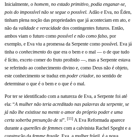
Inicialmente,
o homem, no estado primitivo, podia enganar-se,
pois do impossível não se segue o possível.
Adão e Eva, no Éden,
tinham plena noção das propriedades que já aconteciam em ato, e
não da
validade e veracidade
dos contingentes futuros. Então,
ambos viam o futuro como
possível e não como falso
, por
exemplo, e
Eva viu a promessa da Serpente como possível. Eva já
tinha o
conhecimento
do que era o bem e o mal — o de que tudo
é lícito, exceto comer do fruto proibido —, mas a Serpente estava
se referindo ao conhecimento divino e, como Deus não é objeto,
este conhecimento se traduz em
poder criador
, no sentido de
determinar o que é o bem e o que é o mal.
Por ter se identificado com a natureza de Eva, a Serpente foi até
ela:
“
A mulher não teria acreditado nas palavras da serpente, se
já não lhe existisse na mente o amor do próprio poder e uma
[11]
certa soberba presunção de si
”.
A Eva Reformada aparece
durante a
querelles de femmes
com a calvinista Rachel Speght e a
construção da
femme fragile
. Eva, a mulher frágil, é a nova