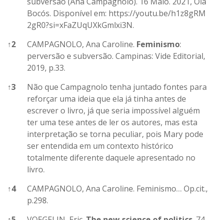
subversão (Ana Campagnolo). 16 Maio. 2021, Olá
Bocós. Disponível em:
https://youtu.be/h1z8gRM
2gR0?si=xFaZUqUXkGmlxi3N
.
↑
2
CAMPAGNOLO, Ana Caroline.
Feminismo
:
perversão e subversão. Campinas: Vide Editorial,
2019, p.33.
↑
3
Não que Campagnolo tenha juntado fontes para
reforçar uma ideia que ela já tinha antes de
escrever o livro, já que seria impossível alguém
ter uma tese antes de ler os autores, mas esta
interpretação se torna peculiar, pois Mary pode
ser entendida em um contexto histórico
totalmente diferente daquele apresentado no
livro.
↑
4
CAMPAGNOLO, Ana Caroline. Feminismo… Op.cit.,
p.298.
↑
5
VOEGELIN, Eric.
The new science of politics
. 74.