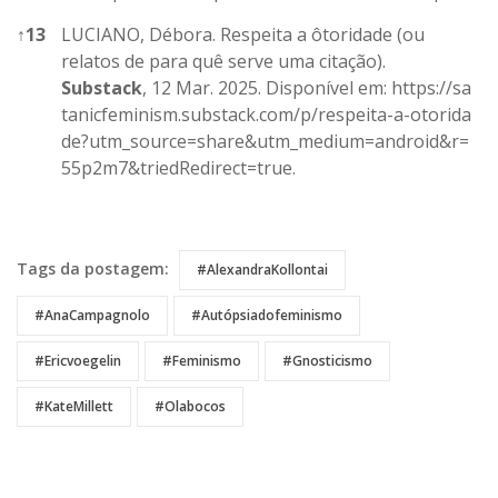
↑
13
LUCIANO, Débora. Respeita a ôtoridade (ou
relatos de para quê serve uma citação).
Substack
, 12 Mar. 2025. Disponível em:
https://sa
tanicfeminism.substack.com/p/respeita-a-otorida
de?utm_source=share&utm_medium=android&r=
55p2m7&triedRedirect=true
.
References
Tags da postagem:
#AlexandraKollontai
#AnaCampagnolo
#Autópsiadofeminismo
#Ericvoegelin
#feminismo
#Gnosticismo
#KateMillett
#Olabocos