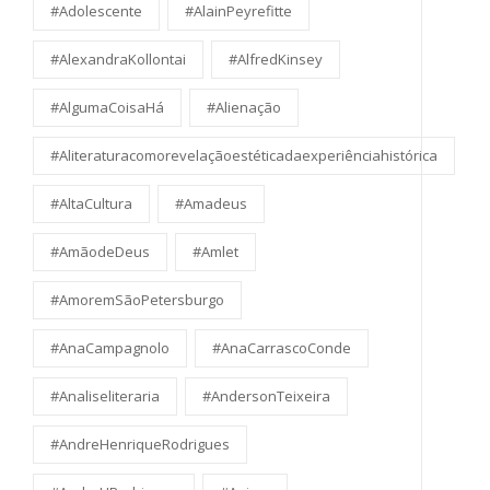
#Adolescente
#AlainPeyrefitte
#AlexandraKollontai
#AlfredKinsey
#AlgumaCoisaHá
#Alienação
#Aliteraturacomorevelaçãoestéticadaexperiênciahistórica
#AltaCultura
#Amadeus
#AmãodeDeus
#Amlet
#AmoremSãoPetersburgo
#AnaCampagnolo
#AnaCarrascoConde
#Analiseliteraria
#AndersonTeixeira
#AndreHenriqueRodrigues