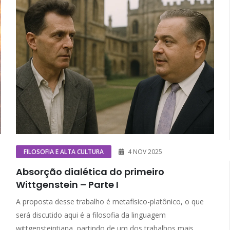
FILOSOFIA E ALTA CULTURA
4 NOV 2025
Absorção dialética do primeiro
Wittgenstein – Parte I
A proposta desse trabalho é metafísico-platônico, o que
será discutido aqui é a filosofia da linguagem
wittgensteintiana, partindo de um dos trabalhos mais