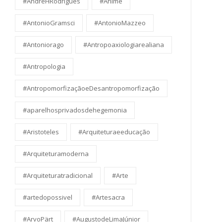
#AndreHRodrigues
#Anime
#AntonioGramsci
#AntonioMazzeo
#Antoniorago
#Antropoaxiologiarealiana
#Antropologia
#AntropomorfizaçãoeDesantropomorfização
#aparelhosprivadosdehegemonia
#Aristoteles
#Arquiteturaeeducação
#Arquiteturamoderna
#Arquiteturatradicional
#Arte
#artedopossivel
#Artesacra
#ArvoPärt
#AugustodeLimaJúnior