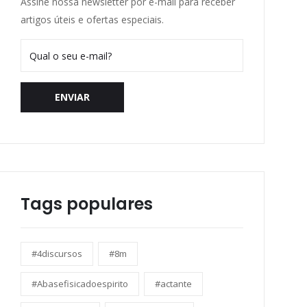
Assine nossa newsletter por e-mail para receber
artigos úteis e ofertas especiais.
ENVIAR
Tags populares
#4discursos
#8m
#Abasefisicadoespirito
#actante