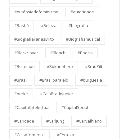
#Autópsiadofeminismo
#Autoridade
#Bashō
#Beleza
#biografia
#BiografiaFariasBrito
#Biografiamusical
#Blackclover
#Bleach
#Boecio
#Boitempo
#Bokunohero
#BradPitt
#Brasil
#Brasilparalelo
#burguesia
#burke
#CaioPradoJunior
#CapitalIntelectual
#CapitalSocial
#Caridade
#CarlJung
#Carvalhiano
#Celsofrederico
#Certeza