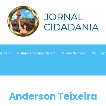
árias
Colunas Avançadas
Quem Somos
Colunis
Anderson Teixeira