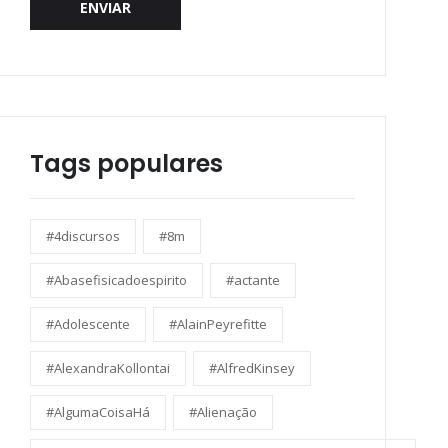
ENVIAR
Tags populares
#4discursos
#8m
#Abasefisicadoespirito
#actante
#Adolescente
#AlainPeyrefitte
#AlexandraKollontai
#AlfredKinsey
#AlgumaCoisaHá
#Alienação