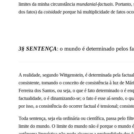
limites da minha circunstância
mundanial-factuais
. Portanto,
dos fatos) da
coisidade
porque há multiplicidade de fatos oc
3§ SENTENÇA
: o mundo é determinado pelos fat
A realidade, segundo Wittgenstein, é determinada pela factua
consistente, tomando o conceito de consistência à luz de Mári
Ferreira dos Santos, ou seja, o que é fato determinado o é e
factualidade, o é dinamizando-se; o fato é esse aí-sendo, o q
por isso, a consistência do ocorrer factual é tensional; consis
Toda sentença, seja ela ordinária ou científica, passa pelo fi
limite do mundo. O limite do mundo não é porque o mundo é 
autônoma linguística não pode alcançar a profundidade dos fa