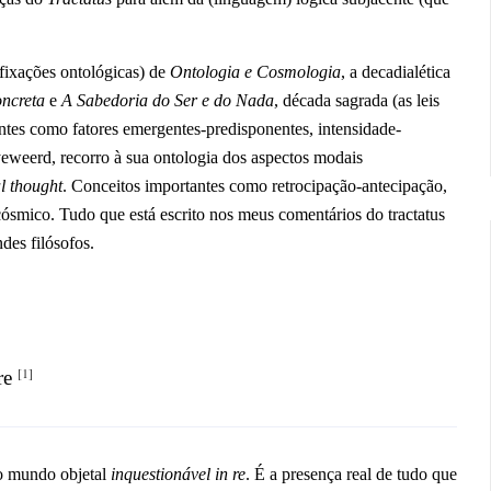
efixações ontológicas) de
Ontologia e Cosmologia
, a decadialética
oncreta
e
A Sabedoria do Ser e do Nada
, década sagrada (as leis
ntes como fatores emergentes-predisponentes, intensidade-
eweerd, recorro à sua ontologia dos aspectos modais
al thought
. Conceitos importantes como retrocipação-antecipação,
ósmico. Tudo que está escrito nos meus comentários do tractatus
ndes filósofos.
[1]
re
 o mundo objetal
inquestionável in re
. É a presença real de tudo que