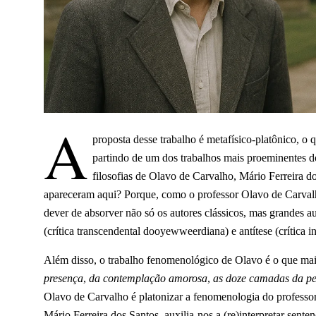
A
proposta desse trabalho é metafísico-platônico, o 
partindo de um dos trabalhos mais proeminentes 
filosofias de Olavo de Carvalho, Mário Ferreira
apareceram aqui? Porque, como o
professor Olavo de Carva
dever de absorver não só os autores clássicos, mas grandes 
(crítica transcendental dooyewweerdiana) e antítese (crítica in
Além disso, o trabalho fenomenológico de Olavo é o que mai
presença
,
da contemplação amorosa
,
as doze camadas da pe
Olavo de Carvalho é platonizar a fenomenologia do professor 
Mário Ferreira dos Santos, auxilia-nos a (re)interpretar sente