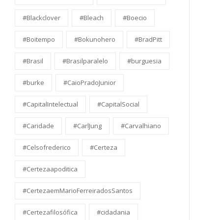
#Blackclover
#Bleach
#Boecio
#Boitempo
#Bokunohero
#BradPitt
#Brasil
#Brasilparalelo
#burguesia
#burke
#CaioPradoJunior
#CapitalIntelectual
#CapitalSocial
#Caridade
#CarlJung
#Carvalhiano
#Celsofrederico
#Certeza
#Certezaapoditica
#CertezaemMarioFerreiradosSantos
#Certezafilosófica
#cidadania