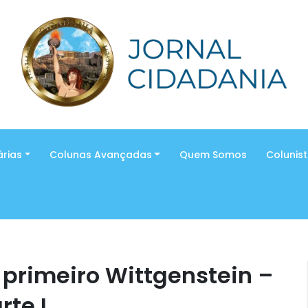
árias
Colunas Avançadas
Quem Somos
Colunis
 primeiro Wittgenstein –
rte I