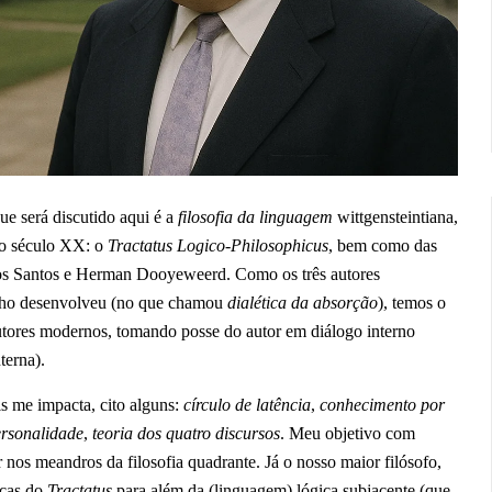
que será discutido aqui é a
filosofia da linguagem
wittgensteintiana,
do século XX: o
Tractatus Logico-Philosophicus
, bem como
das
 dos Santos e Herman Dooyeweerd. Como os três autores
lho desenvolveu (no que chamou
dialética da absorção
), t
emos o
autores modernos, tomando posse do autor em diálogo interno
terna).
s me impacta, cito alguns:
círculo de latência
,
conhecimento por
rsonalidade
,
teoria dos quatro discursos
. Meu objetivo com
nos meandros da filosofia quadrante. Já o nosso maior filósofo,
nças do
Tractatus
para além da (linguagem) lógica subjacente (que