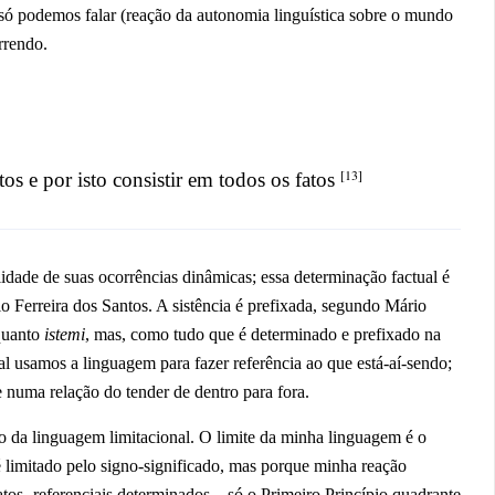
 só podemos falar (reação da autonomia linguística sobre o mundo
orrendo.
[13]
os e por isto consistir em todos os fatos
lidade de suas ocorrências dinâmicas; essa determinação factual é
o Ferreira dos Santos. A sistência é prefixada, segundo Mário
nquanto
istemi
, mas, como tudo que é determinado e prefixado na
ual usamos a linguagem para fazer referência ao que está-aí-sendo;
te numa relação do tender de dentro para fora.
ltro da linguagem limitacional. O limite da minha linguagem é o
limitado pelo signo-significado, mas porque minha reação
tos- referenciais determinados – só o Primeiro Princípio quadrante