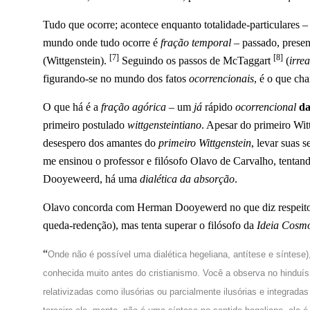
Tudo que ocorre; acontece enquanto totalidade-particulares 
mundo onde tudo ocorre é
fração temporal
– passado, presen
[7]
[8]
(Wittgenstein).
Seguindo os passos de McTaggart
(
irre
figurando-se no mundo dos fatos
ocorrencionais
, é o que c
O que há é a
fração agórica
– um
já
rápido
ocorrencional
d
primeiro postulado
wittgensteintiano
. Apesar do primeiro Witt
desespero dos amantes do
primeiro Wittgenstein
, levar suas 
me ensinou o professor e filósofo Olavo de Carvalho, tenta
Dooyeweerd, há uma
dialética da absorção
.
Olavo concorda com Herman Dooyewerd no que diz respeito à 
queda-redenção), mas tenta superar o filósofo da
Ideia Cosm
“
Onde não é possível uma dialética hegeliana, antítese e síntese),
conhecida muito antes do cristianismo. Você a observa no hindu
relativizadas como ilusórias ou parcialmente ilusórias e integrada