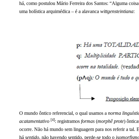
há, como postulou Mário Ferreira dos Santos: “Alguma coisa
uma holística arquimédica – é a alavanca
wittgensteintiana
:
O mundo ôntico referencial, o qual usamos a
norma linguíst
[4]
acatamentativo
: registramos
formas
(
morphê prote
) ôntic
ocorre. Não há mundo sem linguagem para nos referir a tal. 
há
sentido
, não havendo sentido, perde-se todo o
isomorfism