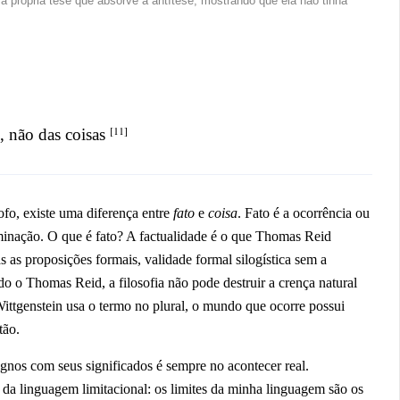
 a própria tese que absorve a antítese, mostrando que ela não tinha
[11]
s, não das coisas
ofo, existe uma diferença entre
fato
e
coisa
. Fato é a ocorrência ou
minação. O que é fato? A factualidade é o que Thomas Reid
as proposições formais, validade formal silogística sem a
o o Thomas Reid, a filosofia não pode destruir a crença natural
Wittgenstein usa o termo no plural, o mundo que ocorre possui
tão.
ignos com seus significados é sempre no acontecer real.
s da linguagem limitacional: os limites da minha linguagem são os