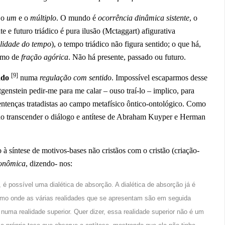
– o
um
e o
múltiplo
. O mundo é
ocorrência dinâmica sistente
, o
te e futuro triádico é pura ilusão (Mctaggart) afigurativa
alidade do tempo
), o tempo triádico não figura sentido; o que há,
hamo de
fração agórica
. Não há presente, passado ou futuro.
[9]
ado
numa
regulação com sentido
. Impossível escaparmos desse
genstein pedir-me para me calar – ouso traí-lo – implico, para
sentenças tratadistas ao campo metafísico ôntico-ontológico. Como
ndo transcender o diálogo e antítese de Abraham Kuyper e Herman
síntese de motivos-bases não cristãos com o cristão (criação-
onômica
, dizendo- nos:
 é possível uma dialética de absorção. A dialética de absorção já é
ísmo onde as várias realidades que se apresentam são em seguida
s numa realidade superior. Quer dizer, essa realidade superior não é um