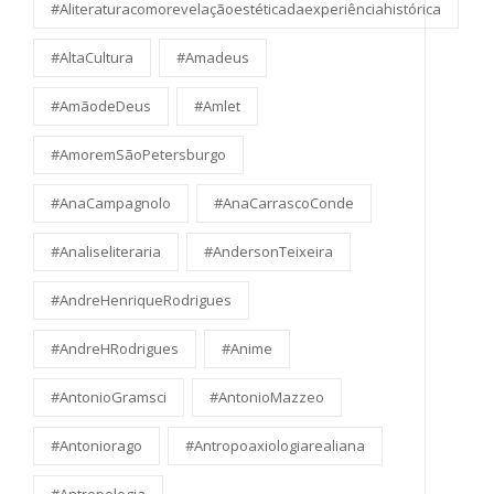
#Aliteraturacomorevelaçãoestéticadaexperiênciahistórica
#AltaCultura
#Amadeus
#AmãodeDeus
#Amlet
#AmoremSãoPetersburgo
#AnaCampagnolo
#AnaCarrascoConde
#Analiseliteraria
#AndersonTeixeira
#AndreHenriqueRodrigues
#AndreHRodrigues
#Anime
#AntonioGramsci
#AntonioMazzeo
#Antoniorago
#Antropoaxiologiarealiana