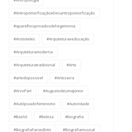
#Antropologia
#AntropomorfizaçãoeDesantropomorfização
#aparelhosprivadosdehegemonia
#Aristoteles
#Arquiteturaeeducação
#Arquiteturamoderna
#Arquiteturatradicional
#Arte
#artedopossivel
#Artesacra
#ArvoPärt
#AugustodeLimaJúnior
#Autópsiadofeminismo
#Autoridade
#Bashō
#Beleza
#biografia
#BiografiaFariasBrito
#Biografiamusical