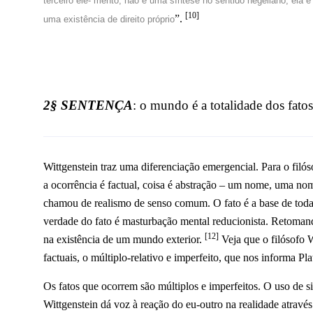
terceiro ele- mento, não é uma síntese no sentido hegeliano, ela é
[10]
”.
uma existência de direito próprio
2§ SENTENÇA
: o mundo é a totalidade dos fato
Wittgenstein traz uma diferenciação emergencial. Para o filós
a ocorrência é factual, coisa é abstração – um nome, uma no
chamou de realismo de senso comum. O fato é a base de todas 
verdade do fato é masturbação mental reducionista. Retomand
[12]
na existência de um mundo exterior.
Veja que o filósofo 
factuais, o múltiplo-relativo e imperfeito, que nos informa Pla
Os fatos que ocorrem são múltiplos e imperfeitos. O uso de s
Wittgenstein dá voz à reação do eu-outro na realidade atravé