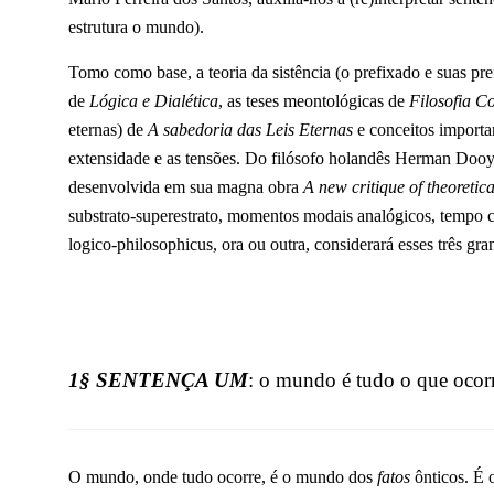
estrutura o mundo).
Tomo como base, a teoria da sistência (o prefixado e suas pr
de
Lógica e Dialética
, as teses meontológicas de
Filosofia C
eternas) de
A sabedoria das Leis Eternas
e conceitos importa
extensidade e as tensões. Do filósofo holandês Herman Dooy
desenvolvida em sua magna obra
A new critique of theoretic
substrato-superestrato, momentos modais analógicos, tempo c
logico-philosophicus, ora ou outra, considerará esses três gra
1§ SENTENÇA UM
:
o mundo é tudo o que ocor
O mundo, onde tudo ocorre, é o mundo dos
fatos
ônticos. É