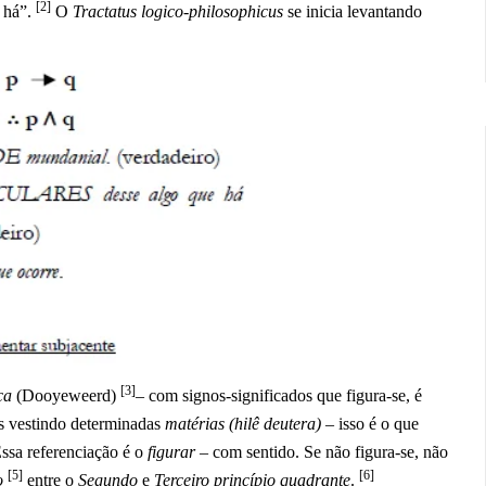
[2]
 há”.
O
Tractatus logico-philosophicus
se inicia levantando
[3]
ica
(Dooyeweerd)
– com signos-significados que figura-se, é
as vestindo determinadas
matérias (hilê deutera)
– isso é o que
Essa referenciação é o
figurar
– com sentido. Se não figura-se, não
[5]
[6]
o
entre o
Segundo
e
Terceiro princípio quadrante
.