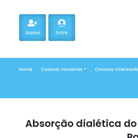
Assine
Entre
Home
Colunas Iniciantes
Colunas Intermedi
Absorção dialética do
Pa