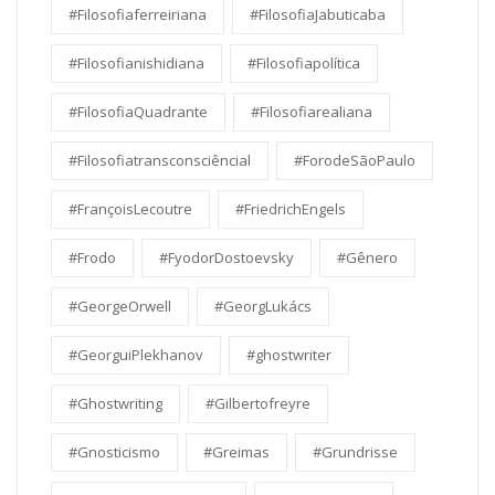
#Filosofiaferreiriana
#FilosofiaJabuticaba
#Filosofianishidiana
#Filosofiapolítica
#FilosofiaQuadrante
#Filosofiarealiana
#Filosofiatransconsciêncial
#ForodeSãoPaulo
#FrançoisLecoutre
#FriedrichEngels
#Frodo
#FyodorDostoevsky
#Gênero
#GeorgeOrwell
#GeorgLukács
#GeorguiPlekhanov
#ghostwriter
#Ghostwriting
#Gilbertofreyre
#Gnosticismo
#Greimas
#Grundrisse