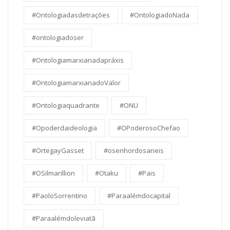
#Ontologiadasdetrações
#OntologiadoNada
#ontologiadoser
#Ontologiamarxianadapráxis
#OntologiamarxianadoValor
#Ontologiaquadrante
#ONU
#Opoderdaideologia
#OPoderosoChefao
#OrtegayGasset
#osenhordosaneis
#OSilmarillion
#Otaku
#Pais
#PaoloSorrentino
#Paraalémdocapital
#Paraalémdoleviatã