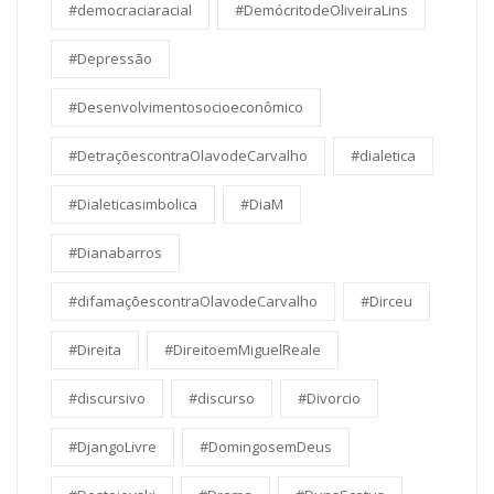
#democraciaracial
#DemócritodeOliveiraLins
#Depressão
#Desenvolvimentosocioeconômico
#DetraçõescontraOlavodeCarvalho
#dialetica
#Dialeticasimbolica
#DiaM
#Dianabarros
#difamaçõescontraOlavodeCarvalho
#Dirceu
#Direita
#DireitoemMiguelReale
#discursivo
#discurso
#Divorcio
#DjangoLivre
#DomingosemDeus