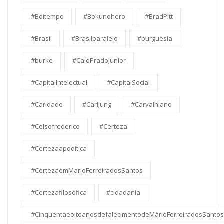
#Boitempo
#Bokunohero
#BradPitt
#Brasil
#Brasilparalelo
#burguesia
#burke
#CaioPradoJunior
#CapitalIntelectual
#CapitalSocial
#Caridade
#CarlJung
#Carvalhiano
#Celsofrederico
#Certeza
#Certezaapoditica
#CertezaemMarioFerreiradosSantos
#Certezafilosófica
#cidadania
#CinquentaeoitoanosdefalecimentodeMárioFerreiradosSantos