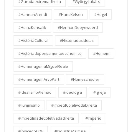
#Gurudaextremadireita
#GyörgyLukács
#HannahArendt
#HansKelsen
#Hegel
#HeinzKonsalik
#HermanDooyeweerd
#HistóriaCultural
#Históriadasideias
#Históriadopensamentoeconomico
#Homem
#HomenagemaMiguelReale
#HomenagemArvoPärt
#Homeschooler
#IdealismoAlemao
#ideologia
#Igreja
#Iluminismo
#ImbecilColetivodaDireita
#ImbecilidadeColetivadadireita
#Império
#ÍndicedoCOF
#IndústriaCultural