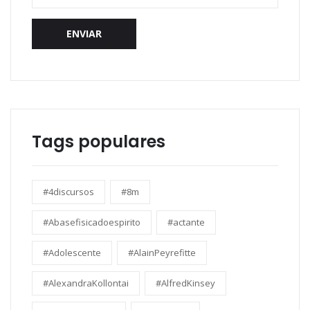
ENVIAR
Tags populares
#4discursos
#8m
#Abasefisicadoespirito
#actante
#Adolescente
#AlainPeyrefitte
#AlexandraKollontai
#AlfredKinsey