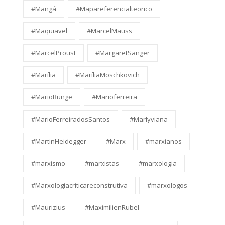
#Mangá
#Mapareferencialteorico
#Maquiavel
#MarcelMauss
#MarcelProust
#MargaretSanger
#Marília
#MaríliaMoschkovich
#MarioBunge
#Marioferreira
#MarioFerreiradosSantos
#Marlyviana
#MartinHeidegger
#Marx
#marxianos
#marxismo
#marxistas
#marxologia
#Marxologiacriticareconstrutiva
#marxologos
#Maurizius
#MaximilienRubel