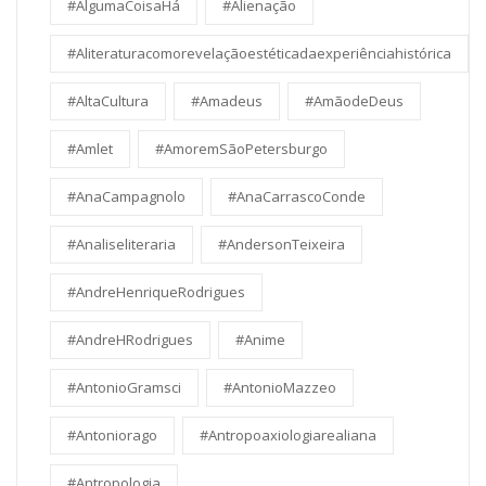
#AlgumaCoisaHá
#Alienação
#Aliteraturacomorevelaçãoestéticadaexperiênciahistórica
#AltaCultura
#Amadeus
#AmãodeDeus
#Amlet
#AmoremSãoPetersburgo
#AnaCampagnolo
#AnaCarrascoConde
#Analiseliteraria
#AndersonTeixeira
#AndreHenriqueRodrigues
#AndreHRodrigues
#Anime
#AntonioGramsci
#AntonioMazzeo
#Antoniorago
#Antropoaxiologiarealiana
#Antropologia