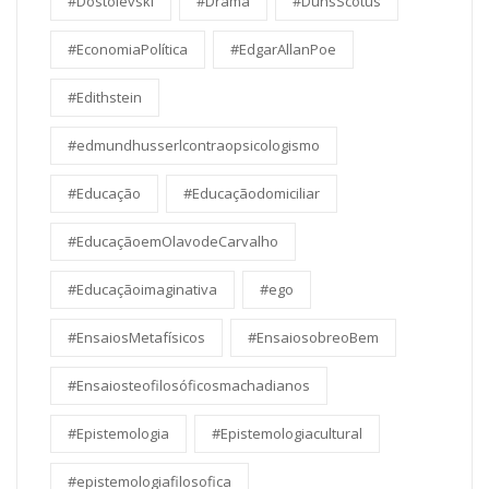
#Dostoievski
#Drama
#DunsScotus
#EconomiaPolítica
#EdgarAllanPoe
#Edithstein
#edmundhusserlcontraopsicologismo
#Educação
#Educaçãodomiciliar
#EducaçãoemOlavodeCarvalho
#Educaçãoimaginativa
#ego
#EnsaiosMetafísicos
#EnsaiosobreoBem
#Ensaiosteofilosóficosmachadianos
#Epistemologia
#Epistemologiacultural
#epistemologiafilosofica