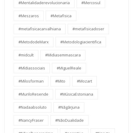
#Mentalidaderevolucionaria
#Mercosul
#Meszaros
#Metafisica
#metafisicacarvalhiana
#metafisicadoser
#MetododeMarx
#Metodologiacientifica
#midcult
#Midiasemmascara
#Mídiassociais
#MiguelReale
#Milosforman
#Mito
#Mozart
#MuriloResende
#MúsicaEstoniana
#Nadaabsoluto
#Nāgārjuna
#NancyFraser
#NãoDualidade