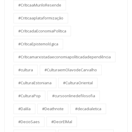
#CríticaaMuriloResende
#Criticaaplataformização
#CríticadaEconomiaPolítica
#CríticaEpistemológica
#Críticamarxistadaeconomiapolíticadadependência
#cultura
#CulturaemOlavodeCarvalho
#CulturaEstoniana
#CulturaOriental
#CulturaPop
#cursoonlinedefilosofia
#Dalila
#Deathnote
#decadialetica
#DecioSaes
#DecirElMal