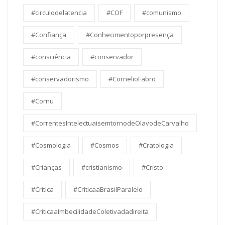
#circulodelatencia
#COF
#comunismo
#Confiança
#Conhecimentoporpresença
#consciência
#conservador
#conservadorismo
#CornelioFabro
#Cornu
#CorrentesIntelectuaisemtornodeOlavodeCarvalho
#Cosmologia
#Cosmos
#Cratologia
#Crianças
#cristianismo
#Cristo
#Critica
#CríticaaBrasilParalelo
#CriticaaImbecilidadeColetivadadireita