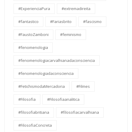
#ExperienciaPura
#extremadireita
#fantastico
#Fariasbrito
#fascismo
#FaustoZamboni
#feminismo
#fenomenologia
#fenomenologiacarvalhianadaconsciencia
#fenomenologiadaconsciencia
#FetichismodaMercadoria
#Filmes
#Filosofia
#Filosofiaanalitica
#filosofiabritiana
#filosofiacarvalhiana
#FilosofiaConcreta