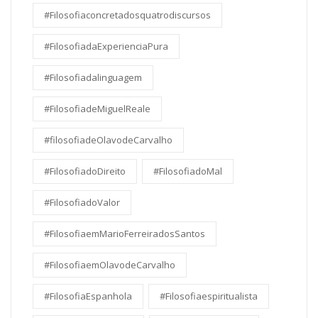
#Filosofiaconcretadosquatrodiscursos
#FilosofiadaExperienciaPura
#Filosofiadalinguagem
#FilosofiadeMiguelReale
#filosofiadeOlavodeCarvalho
#FilosofiadoDireito
#FilosofiadoMal
#FilosofiadoValor
#FilosofiaemMarioFerreiradosSantos
#FilosofiaemOlavodeCarvalho
#FilosofiaEspanhola
#Filosofiaespiritualista