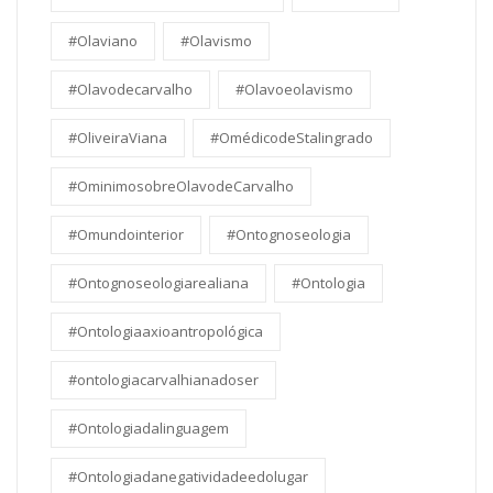
#Olaviano
#Olavismo
#Olavodecarvalho
#Olavoeolavismo
#OliveiraViana
#OmédicodeStalingrado
#OminimosobreOlavodeCarvalho
#Omundointerior
#Ontognoseologia
#Ontognoseologiarealiana
#Ontologia
#Ontologiaaxioantropológica
#ontologiacarvalhianadoser
#Ontologiadalinguagem
#Ontologiadanegatividadeedolugar