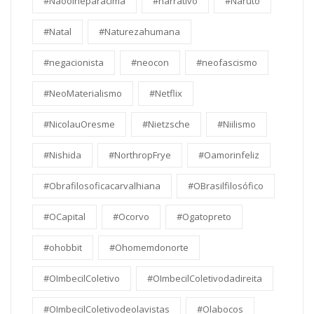
#Nãoolheparacima
#narrativo
#Naruto
#Natal
#Naturezahumana
#negacionista
#neocon
#neofascismo
#NeoMaterialismo
#Netflix
#NicolauOresme
#Nietzsche
#Niilismo
#Nishida
#NorthropFrye
#Oamorinfeliz
#Obrafilosoficacarvalhiana
#OBrasilfilosófico
#OCapital
#Ocorvo
#Ogatopreto
#ohobbit
#Ohomemdonorte
#OImbecilColetivo
#OImbecilColetivodadireita
#OImbecilColetivodeolavistas
#Olabocos