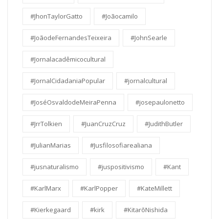
#JhonTaylorGatto
#Joãocamilo
#JoãodeFernandesTeixeira
#JohnSearle
#Jornalacadêmicocultural
#JornalCidadaniaPopular
#jornalcultural
#JoséOsvaldodeMeiraPenna
#josepaulonetto
#JrrTolkien
#JuanCruzCruz
#JudithButler
#JulianMarias
#Jusfilosofiarealiana
#jusnaturalismo
#juspositivismo
#Kant
#KarlMarx
#KarlPopper
#KateMillett
#Kierkegaard
#kirk
#KitarōNishida