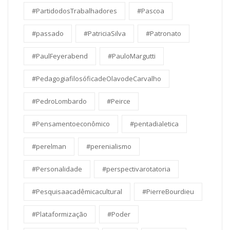
#PartidodosTrabalhadores
#Pascoa
#passado
#PatriciaSilva
#Patronato
#PaulFeyerabend
#PauloMargutti
#PedagogiafilosóficadeOlavodeCarvalho
#PedroLombardo
#Peirce
#Pensamentoeconômico
#pentadialetica
#perelman
#perenialismo
#Personalidade
#perspectivarotatoria
#Pesquisaacadêmicacultural
#PierreBourdieu
#Plataformização
#Poder