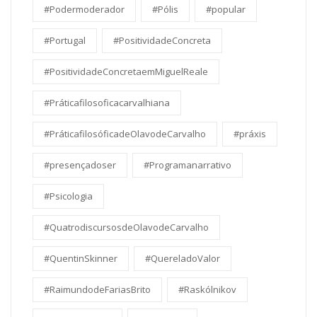
#Podermoderador
#Pólis
#popular
#Portugal
#PositividadeConcreta
#PositividadeConcretaemMiguelReale
#Práticafilosoficacarvalhiana
#PráticafilosóficadeOlavodeCarvalho
#práxis
#presençadoser
#Programanarrativo
#Psicologia
#QuatrodiscursosdeOlavodeCarvalho
#QuentinSkinner
#QuereladoValor
#RaimundodeFariasBrito
#Raskólnikov