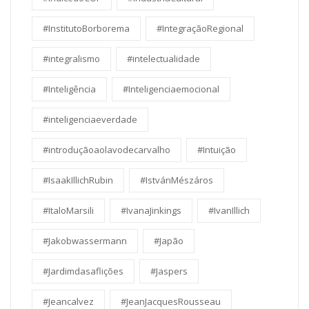
#InstitutoBorborema
#IntegraçãoRegional
#integralismo
#intelectualidade
#Inteligência
#Inteligenciaemocional
#inteligenciaeverdade
#introduçãoaolavodecarvalho
#Intuição
#IsaakIllichRubin
#IstvánMészáros
#ItaloMarsili
#IvanaJinkings
#IvanIllich
#Jakobwassermann
#Japão
#Jardimdasaflições
#Jaspers
#Jeancalvez
#JeanJacquesRousseau