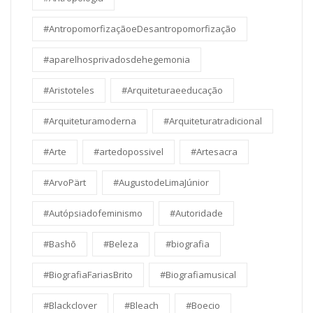
#AntropomorfizaçãoeDesantropomorfização
#aparelhosprivadosdehegemonia
#Aristoteles
#Arquiteturaeeducação
#Arquiteturamoderna
#Arquiteturatradicional
#Arte
#artedopossivel
#Artesacra
#ArvoPärt
#AugustodeLimaJúnior
#Autópsiadofeminismo
#Autoridade
#Bashō
#Beleza
#biografia
#BiografiaFariasBrito
#Biografiamusical
#Blackclover
#Bleach
#Boecio