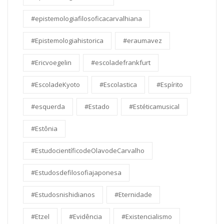
#epistemologiafilosoficacarvalhiana
#Epistemologiahistorica
#eraumavez
#Ericvoegelin
#escoladefrankfurt
#EscoladeKyoto
#Escolastica
#Espírito
#esquerda
#Estado
#Estéticamusical
#Estônia
#EstudocientíficodeOlavodeCarvalho
#Estudosdefilosofiajaponesa
#Estudosnishidianos
#Eternidade
#Etzel
#Evidência
#Existencialismo