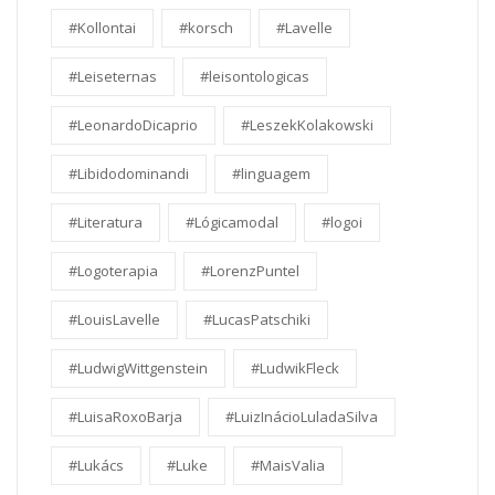
#Kollontai
#korsch
#Lavelle
#Leiseternas
#leisontologicas
#LeonardoDicaprio
#LeszekKolakowski
#Libidodominandi
#linguagem
#Literatura
#Lógicamodal
#logoi
#Logoterapia
#LorenzPuntel
#LouisLavelle
#LucasPatschiki
#LudwigWittgenstein
#LudwikFleck
#LuisaRoxoBarja
#LuizInácioLuladaSilva
#Lukács
#Luke
#MaisValia