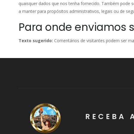
quaisquer dados que nos tenha fornecido. Também pode so
a manter para propósitos administrativos, legais ou de seg
Para onde enviamos 
Texto sugerido:
Comentários de visitantes podem ser ma
RECEBA 