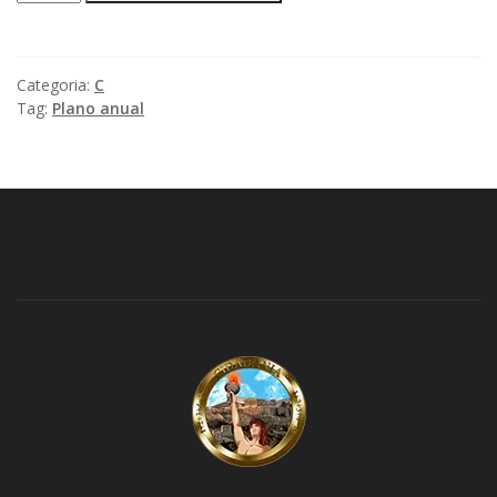
anual
quantidade
Categoria:
C
Tag:
Plano anual