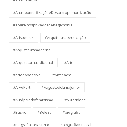
#Antropologia
#AntropomorfizaçãoeDesantropomorfização
#aparelhosprivadosdehegemonia
#Aristoteles
#Arquiteturaeeducação
#Arquiteturamoderna
#Arquiteturatradicional
#Arte
#artedopossivel
#Artesacra
#ArvoPärt
#AugustodeLimaJúnior
#Autópsiadofeminismo
#Autoridade
#Bashō
#Beleza
#biografia
#BiografiaFariasBrito
#Biografiamusical