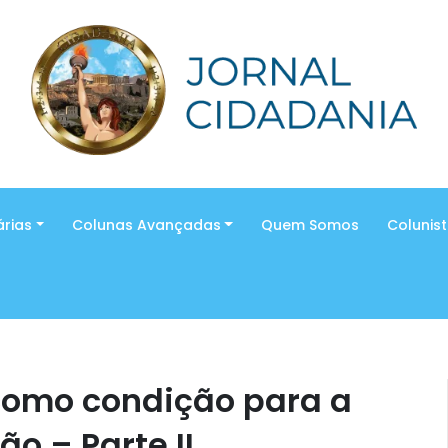
árias
Colunas Avançadas
Quem Somos
Colunis
como condição para a
ão – Parte II