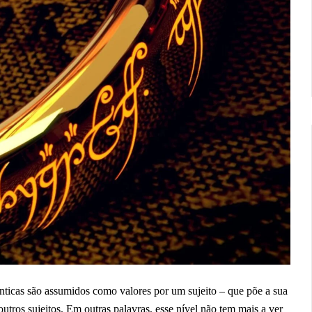
nticas são assumidos como valores por um sujeito – que põe a sua
utros sujeitos. Em outras palavras, esse nível não tem mais a ver