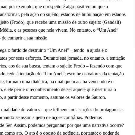
ar, por exemplo, que o respeito é algo positivo ou que a
transformar, pela ação do sujeito, estados de humilhação em estados
jeito (Frodo), que recebe uma missão de outro sujeito (Gandalf)
a Média, e as pessoas que nela vivem. No entanto, o “Um Anel”
o de cumprir a sua missão.
ga o fardo de destruir o “Um Anel” – tendo a ajuda e o
tos por seus esforços. Durante sua jornada, no entanto, a tentação
rios, aos da sua busca, tentam o sujeito Frodo – fazendo com que
odo cede à tentação do “Um Anel”; escolhe os valores da tentação.
nte, formam uma dialética, na qual quem acaba vencendo é o
 e ele perde o reconhecimento de ser aquele que destruiria o
o, a partir desse momento, assume os valores de Sauron.
 dualidade de valores – que influenciam as ações do protagonista.
tornando-se assim sujeito de ações contrárias. Podemos
de Ser. Assim, podemos perguntar: por que uma narrativa ocorre?
 como ato. O ato é o oposto da potência, portanto: o poder de