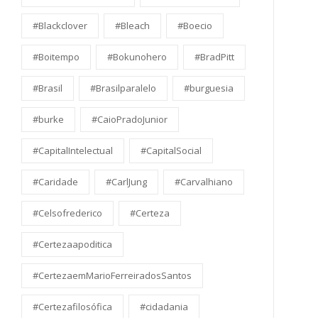
#Blackclover
#Bleach
#Boecio
#Boitempo
#Bokunohero
#BradPitt
#Brasil
#Brasilparalelo
#burguesia
#burke
#CaioPradoJunior
#CapitalIntelectual
#CapitalSocial
#Caridade
#CarlJung
#Carvalhiano
#Celsofrederico
#Certeza
#Certezaapoditica
#CertezaemMarioFerreiradosSantos
#Certezafilosófica
#cidadania