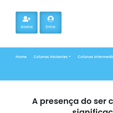
Assine
Entre
Home
Colunas Iniciantes
Colunas Intermedi
A presença do ser 
significaç