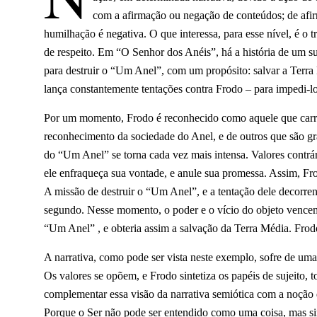
com a afirmação ou negação de conteúdos; de afirm
humilhação é negativa. O que interessa, para esse nível, é o 
de respeito.
Em “O Senhor dos Anéis”, há a história de um su
para destruir o “Um Anel”, com um propósito: salvar a Terr
lança constantemente tentações contra Frodo – para impedi-l
Por um momento, Frodo é reconhecido como aquele que carre
reconhecimento da sociedade do Anel, e de outros que são gra
do “Um Anel” se torna cada vez mais intensa. Valores contrá
ele enfraqueça sua vontade, e anule sua promessa. Assim, Fr
A missão de destruir o “Um Anel”, e a tentação dele decorre
segundo. Nesse momento, o poder e o vício do objeto vencem,
“Um Anel” , e obteria assim a salvação da Terra Média. Frod
A narrativa, como pode ser vista neste exemplo, sofre de uma
Os valores se opõem, e Frodo sintetiza os papéis de sujeito, 
complementar essa visão da narrativa semiótica com a noção 
Porque o Ser não pode ser entendido como uma coisa, mas sim