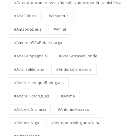
#Aliteraturacomorevelaçãoestéticadaexperiênciahistórica
#AltaCultura
#Amadeus
#AmãodeDeus
#Amlet
#AmoremSãoPetersburgo
#AnaCampagnolo
#AnaCarrascoConde
#Analiseliteraria
#AndersonTeixeira
#AndreHenriqueRodrigues
#AndreHRodrigues
#Anime
#AntonioGramsci
#AntonioMazzeo
#Antoniorago
#Antropoaxiologiarealiana