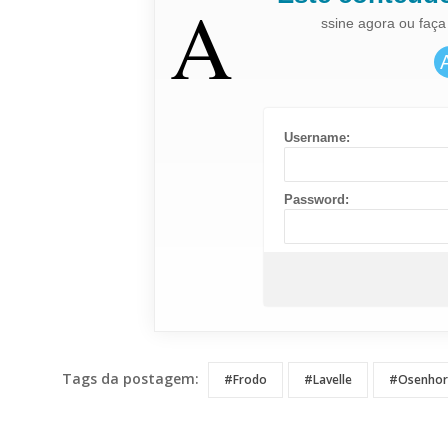
A
ssine agora ou faça
Username:
Password:
Tags da postagem:
#Frodo
#Lavelle
#osenhor