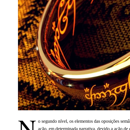
N
o segundo nível, os elementos das oposições semâ
ação, em determinada narrativa, devido a ação de o