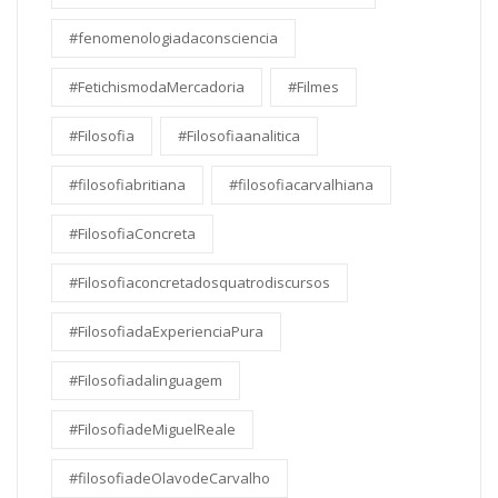
#fenomenologiadaconsciencia
#FetichismodaMercadoria
#Filmes
#Filosofia
#Filosofiaanalitica
#filosofiabritiana
#filosofiacarvalhiana
#FilosofiaConcreta
#Filosofiaconcretadosquatrodiscursos
#FilosofiadaExperienciaPura
#Filosofiadalinguagem
#FilosofiadeMiguelReale
#filosofiadeOlavodeCarvalho