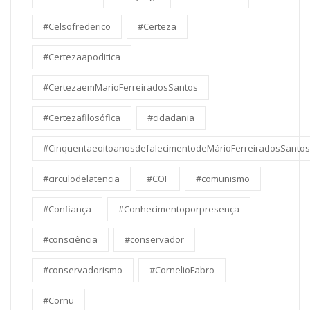
#Celsofrederico
#Certeza
#Certezaapoditica
#CertezaemMarioFerreiradosSantos
#Certezafilosófica
#cidadania
#CinquentaeoitoanosdefalecimentodeMárioFerreiradosSantos
#circulodelatencia
#COF
#comunismo
#Confiança
#Conhecimentoporpresença
#consciência
#conservador
#conservadorismo
#CornelioFabro
#Cornu