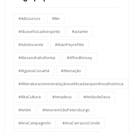
#4discursos
#8m
#Abasefisicadoespirito
#actante
#Adolescente
#AlainPeyrefitte
#AlexandraKollontai
#AlfredKinsey
#AlgumaCoisaHá
#Alienação
#Aliteraturacomorevelaçãoestéticadaexperiênciahistórica
#AltaCultura
#Amadeus
#AmãodeDeus
#Amlet
#AmoremSãoPetersburgo
#AnaCampagnolo
#AnaCarrascoConde