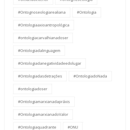
#Ontognoseologiarealiana
#Ontologia
#Ontologiaaxioantropológica
#ontologiacarvalhianadoser
#Ontologiadalinguagem
#Ontologiadanegatividadeedolugar
#Ontologiadasdetrações
#OntologiadoNada
#ontologiadoser
#Ontologiamarxianadapráxis
#OntologiamarxianadoValor
#Ontologiaquadrante
#ONU