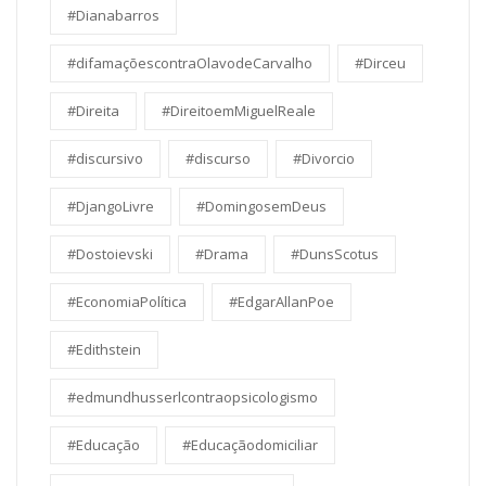
#Dianabarros
#difamaçõescontraOlavodeCarvalho
#Dirceu
#Direita
#DireitoemMiguelReale
#discursivo
#discurso
#Divorcio
#DjangoLivre
#DomingosemDeus
#Dostoievski
#Drama
#DunsScotus
#EconomiaPolítica
#EdgarAllanPoe
#Edithstein
#edmundhusserlcontraopsicologismo
#Educação
#Educaçãodomiciliar