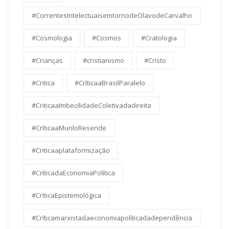
#CorrentesIntelectuaisemtornodeOlavodeCarvalho
#Cosmologia
#Cosmos
#Cratologia
#Crianças
#cristianismo
#Cristo
#Critica
#CríticaaBrasilParalelo
#CriticaaImbecilidadeColetivadadireita
#CríticaaMuriloResende
#Criticaaplataformização
#CríticadaEconomiaPolítica
#CríticaEpistemológica
#Críticamarxistadaeconomiapolíticadadependência