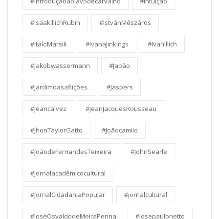
#introduçãoaolavodecarvalho
#Intuição
#IsaakIllichRubin
#IstvánMészáros
#ItaloMarsili
#IvanaJinkings
#IvanIllich
#Jakobwassermann
#Japão
#Jardimdasaflições
#Jaspers
#Jeancalvez
#JeanJacquesRousseau
#JhonTaylorGatto
#Joãocamilo
#JoãodeFernandesTeixeira
#JohnSearle
#Jornalacadêmicocultural
#JornalCidadaniaPopular
#jornalcultural
#JoséOsvaldodeMeiraPenna
#josepaulonetto