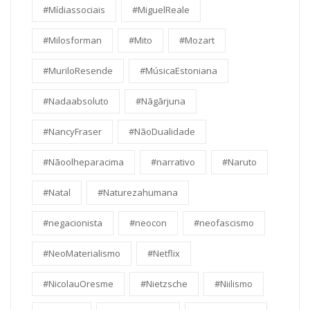
#Mídiassociais
#MiguelReale
#Milosforman
#Mito
#Mozart
#MuriloResende
#MúsicaEstoniana
#Nadaabsoluto
#Nāgārjuna
#NancyFraser
#NãoDualidade
#Nãoolheparacima
#narrativo
#Naruto
#Natal
#Naturezahumana
#negacionista
#neocon
#neofascismo
#NeoMaterialismo
#Netflix
#NicolauOresme
#Nietzsche
#Niilismo