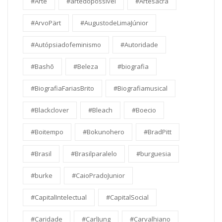
#Arte
#artedopossivel
#Artesacra
#ArvoPärt
#AugustodeLimaJúnior
#Autópsiadofeminismo
#Autoridade
#Bashō
#Beleza
#biografia
#BiografiaFariasBrito
#Biografiamusical
#Blackclover
#Bleach
#Boecio
#Boitempo
#Bokunohero
#BradPitt
#Brasil
#Brasilparalelo
#burguesia
#burke
#CaioPradoJunior
#CapitalIntelectual
#CapitalSocial
#Caridade
#CarlJung
#Carvalhiano