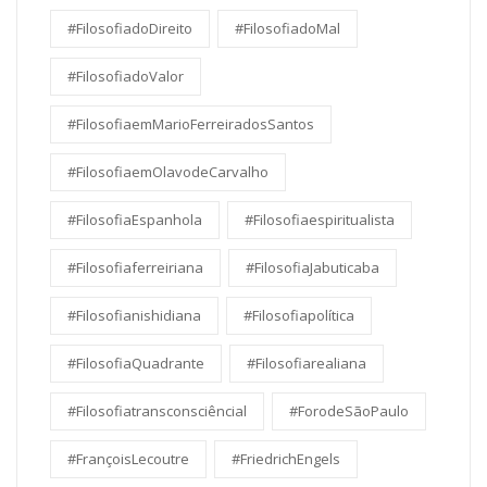
#FilosofiadoDireito
#FilosofiadoMal
#FilosofiadoValor
#FilosofiaemMarioFerreiradosSantos
#FilosofiaemOlavodeCarvalho
#FilosofiaEspanhola
#Filosofiaespiritualista
#Filosofiaferreiriana
#FilosofiaJabuticaba
#Filosofianishidiana
#Filosofiapolítica
#FilosofiaQuadrante
#Filosofiarealiana
#Filosofiatransconsciêncial
#ForodeSãoPaulo
#FrançoisLecoutre
#FriedrichEngels