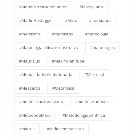
#MarioFerreiradosSantos
#Marlyviana
#MartinHeidegger
#Marx
#marxianos
#marxismo
#marxistas
#marxologia
#Marxologiacriticareconstrutiva
#marxologos
#Maurizius
#MaximilienRubel
#Mentalidaderevolucionaria
#Mercosul
#Meszaros
#Metafisica
#metafisicacarvalhiana
#metafisicadoser
#MetododeMarx
#Metodologiacientifica
#midcult
#Midiasemmascara