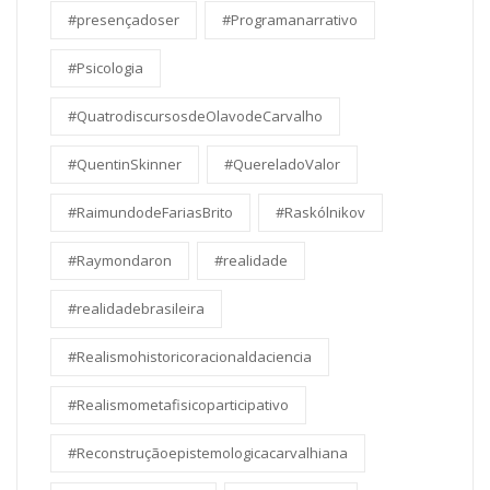
#presençadoser
#Programanarrativo
#Psicologia
#QuatrodiscursosdeOlavodeCarvalho
#QuentinSkinner
#QuereladoValor
#RaimundodeFariasBrito
#Raskólnikov
#Raymondaron
#realidade
#realidadebrasileira
#Realismohistoricoracionaldaciencia
#Realismometafisicoparticipativo
#Reconstruçãoepistemologicacarvalhiana