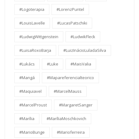
#Logoterapia
#LorenzPuntel
#LouisLavelle
#LucasPatschiki
#LudwigWittgenstein
#LudwikFleck
#LuisaRoxoBarja
#LuizInácioLuladaSilva
#Lukács
#Luke
#MaisValia
#Mangá
#Mapareferencialteorico
#Maquiavel
#MarcelMauss
#MarcelProust
#MargaretSanger
#Marília
#MaríliaMoschkovich
#MarioBunge
#Marioferreira