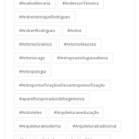
#Analiseliteraria
#AndersonTeixeira
#AndreHenriqueRodrigues
#AndreHRodrigues
#Anime
#AntonioGramsci
#AntonioMazzeo
#Antoniorago
#Antropoaxiologiarealiana
#Antropologia
#AntropomorfizaçãoeDesantropomorfização
#aparelhosprivadosdehegemonia
#Aristoteles
#Arquiteturaeeducação
#Arquiteturamoderna
#Arquiteturatradicional