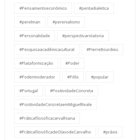
#Pensamentoeconômico
#pentadialetica
#perelman
#perenialismo
#Personalidade
#perspectivarotatoria
#Pesquisaacadêmicacultural
#PierreBourdieu
#Plataformização
#Poder
#Podermoderador
#Pólis
#popular
#Portugal
#PositividadeConcreta
#PositividadeConcretaemMiguelReale
#Práticafilosoficacarvalhiana
#PráticafilosóficadeOlavodeCarvalho
#práxis