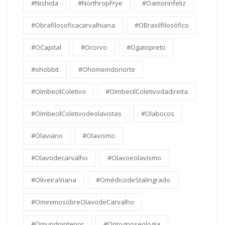
#Nishida
#NorthropFrye
#Oamorinfeliz
#Obrafilosoficacarvalhiana
#OBrasilfilosófico
#OCapital
#Ocorvo
#Ogatopreto
#ohobbit
#Ohomemdonorte
#OImbecilColetivo
#OImbecilColetivodadireita
#OImbecilColetivodeolavistas
#Olabocos
#Olaviano
#Olavismo
#Olavodecarvalho
#Olavoeolavismo
#OliveiraViana
#OmédicodeStalingrado
#OminimosobreOlavodeCarvalho
#Omundointerior
#Ontognoseologia