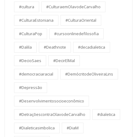
#cultura
#CulturaemOlavodeCarvalho
#CulturaEstoniana
#CulturaOriental
#CulturaPop
#cursoonlinedefilosofia
#Dalila
#Deathnote
#decadialetica
#DecioSaes
#DecirElMal
#democraciaracial
#DemócritodeOliveiraLins
#Depressão
#Desenvolvimentosocioeconômico
#DetraçõescontraOlavodeCarvalho
#dialetica
#Dialeticasimbolica
#DiaM