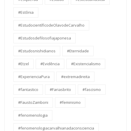
#Estônia
#EstudocientíficodeOlavodeCarvalho
#Estudosdefilosofiajaponesa
#Estudosnishidianos
#Eternidade
#Etzel
#Evidência
#Existencialismo
#ExperienciaPura
#extremadireita
#fantastico
#Fariasbrito
#fascismo
#FaustoZamboni
#feminismo
#fenomenologia
#fenomenologiacarvalhianadaconsciencia