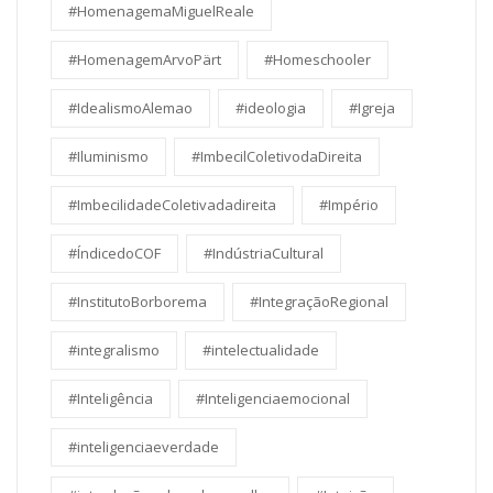
#HomenagemaMiguelReale
#HomenagemArvoPärt
#Homeschooler
#IdealismoAlemao
#ideologia
#Igreja
#Iluminismo
#ImbecilColetivodaDireita
#ImbecilidadeColetivadadireita
#Império
#ÍndicedoCOF
#IndústriaCultural
#InstitutoBorborema
#IntegraçãoRegional
#integralismo
#intelectualidade
#Inteligência
#Inteligenciaemocional
#inteligenciaeverdade