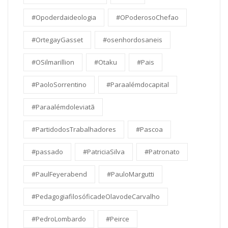
#Opoderdaideologia
#OPoderosoChefao
#OrtegayGasset
#osenhordosaneis
#OSilmarillion
#Otaku
#Pais
#PaoloSorrentino
#Paraalémdocapital
#Paraalémdoleviatã
#PartidodosTrabalhadores
#Pascoa
#passado
#PatriciaSilva
#Patronato
#PaulFeyerabend
#PauloMargutti
#PedagogiafilosóficadeOlavodeCarvalho
#PedroLombardo
#Peirce