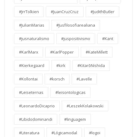
#JrrTolkien
#JuanCruzCruz
#JudithButler
#JulianMarias
#Jusfilosofiarealiana
#jusnaturalismo
#juspositivismo
#Kant
#KarlMarx
#KarlPopper
#KateMillett
#Kierkegaard
#kirk
#KitarōNishida
#Kollontai
#korsch
#Lavelle
#Leiseternas
#leisontologicas
#LeonardoDicaprio
#LeszekKolakowski
#Libidodominandi
#linguagem
#Literatura
#Lógicamodal
#logoi