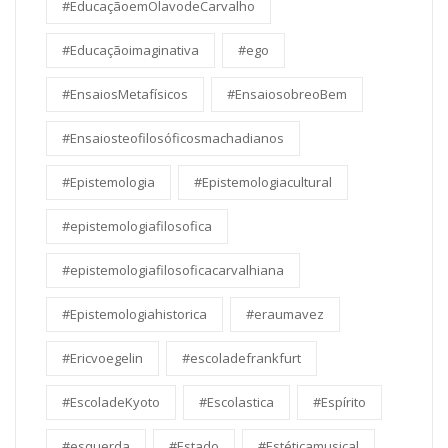
#EducaçãoemOlavodeCarvalho
#Educaçãoimaginativa
#ego
#EnsaiosMetafísicos
#EnsaiosobreoBem
#Ensaiosteofilosóficosmachadianos
#Epistemologia
#Epistemologiacultural
#epistemologiafilosofica
#epistemologiafilosoficacarvalhiana
#Epistemologiahistorica
#eraumavez
#Ericvoegelin
#escoladefrankfurt
#EscoladeKyoto
#Escolastica
#Espírito
#esquerda
#Estado
#Estéticamusical