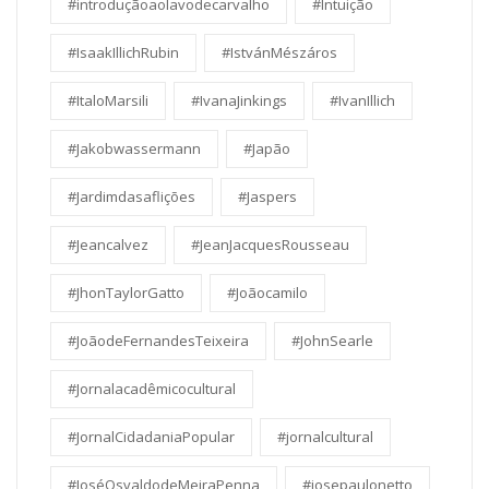
#introduçãoaolavodecarvalho
#Intuição
#IsaakIllichRubin
#IstvánMészáros
#ItaloMarsili
#IvanaJinkings
#IvanIllich
#Jakobwassermann
#Japão
#Jardimdasaflições
#Jaspers
#Jeancalvez
#JeanJacquesRousseau
#JhonTaylorGatto
#Joãocamilo
#JoãodeFernandesTeixeira
#JohnSearle
#Jornalacadêmicocultural
#JornalCidadaniaPopular
#jornalcultural
#JoséOsvaldodeMeiraPenna
#josepaulonetto