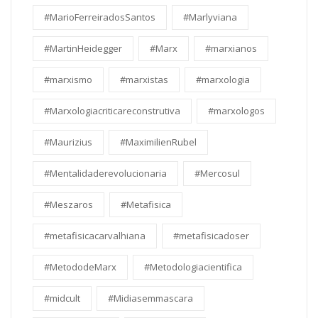
#MarioFerreiradosSantos
#Marlyviana
#MartinHeidegger
#Marx
#marxianos
#marxismo
#marxistas
#marxologia
#Marxologiacriticareconstrutiva
#marxologos
#Maurizius
#MaximilienRubel
#Mentalidaderevolucionaria
#Mercosul
#Meszaros
#Metafisica
#metafisicacarvalhiana
#metafisicadoser
#MetododeMarx
#Metodologiacientifica
#midcult
#Midiasemmascara