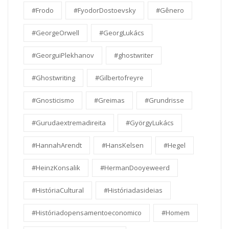
#Frodo
#FyodorDostoevsky
#Gênero
#GeorgeOrwell
#GeorgLukács
#GeorguiPlekhanov
#ghostwriter
#Ghostwriting
#Gilbertofreyre
#Gnosticismo
#Greimas
#Grundrisse
#Gurudaextremadireita
#GyörgyLukács
#HannahArendt
#HansKelsen
#Hegel
#HeinzKonsalik
#HermanDooyeweerd
#HistóriaCultural
#Históriadasideias
#Históriadopensamentoeconomico
#Homem