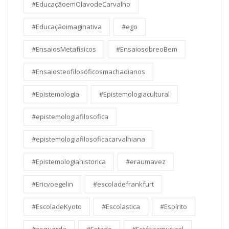
#EducaçãoemOlavodeCarvalho
#Educaçãoimaginativa
#ego
#EnsaiosMetafísicos
#EnsaiosobreoBem
#Ensaiosteofilosóficosmachadianos
#Epistemologia
#Epistemologiacultural
#epistemologiafilosofica
#epistemologiafilosoficacarvalhiana
#Epistemologiahistorica
#eraumavez
#Ericvoegelin
#escoladefrankfurt
#EscoladeKyoto
#Escolastica
#Espírito