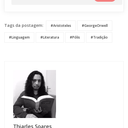
Tags da postagem:
#Aristoteles
#GeorgeOrwell
#linguagem
#Literatura
#Pólis
#Tradição
Thiarles Soares