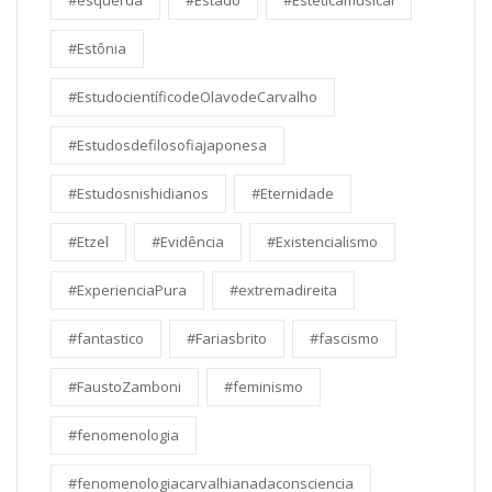
#esquerda
#Estado
#Estéticamusical
#Estônia
#EstudocientíficodeOlavodeCarvalho
#Estudosdefilosofiajaponesa
#Estudosnishidianos
#Eternidade
#Etzel
#Evidência
#Existencialismo
#ExperienciaPura
#extremadireita
#fantastico
#Fariasbrito
#fascismo
#FaustoZamboni
#feminismo
#fenomenologia
#fenomenologiacarvalhianadaconsciencia