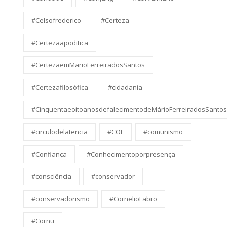
#Celsofrederico
#Certeza
#Certezaapoditica
#CertezaemMarioFerreiradosSantos
#Certezafilosófica
#cidadania
#CinquentaeoitoanosdefalecimentodeMárioFerreiradosSantos
#circulodelatencia
#COF
#comunismo
#Confiança
#Conhecimentoporpresença
#consciência
#conservador
#conservadorismo
#CornelioFabro
#Cornu