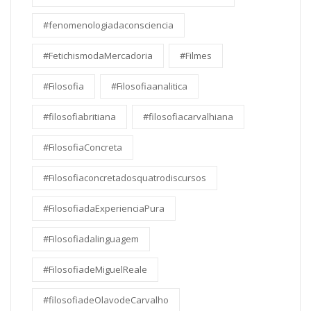
#fenomenologiadaconsciencia
#FetichismodaMercadoria
#Filmes
#Filosofia
#Filosofiaanalitica
#filosofiabritiana
#filosofiacarvalhiana
#FilosofiaConcreta
#Filosofiaconcretadosquatrodiscursos
#FilosofiadaExperienciaPura
#Filosofiadalinguagem
#FilosofiadeMiguelReale
#filosofiadeOlavodeCarvalho