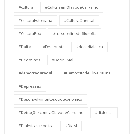
#cultura
#CulturaemOlavodeCarvalho
#CulturaEstoniana
#CulturaOriental
#CulturaPop
#cursoonlinedefilosofia
#Dalila
#Deathnote
#decadialetica
#DecioSaes
#DecirElMal
#democraciaracial
#DemócritodeOliveiraLins
#Depressão
#Desenvolvimentosocioeconômico
#DetraçõescontraOlavodeCarvalho
#dialetica
#Dialeticasimbolica
#DiaM