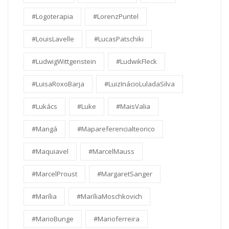
#Logoterapia
#LorenzPuntel
#LouisLavelle
#LucasPatschiki
#LudwigWittgenstein
#LudwikFleck
#LuisaRoxoBarja
#LuizInácioLuladaSilva
#Lukács
#Luke
#MaisValia
#Mangá
#Mapareferencialteorico
#Maquiavel
#MarcelMauss
#MarcelProust
#MargaretSanger
#Marília
#MaríliaMoschkovich
#MarioBunge
#Marioferreira