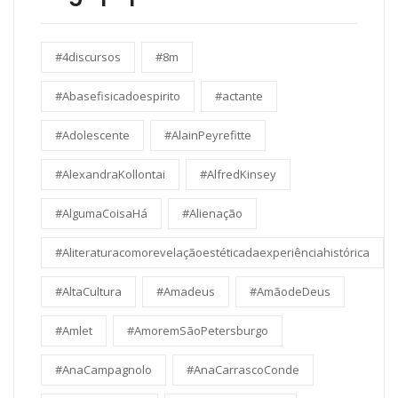
#4discursos
#8m
#Abasefisicadoespirito
#actante
#Adolescente
#AlainPeyrefitte
#AlexandraKollontai
#AlfredKinsey
#AlgumaCoisaHá
#Alienação
#Aliteraturacomorevelaçãoestéticadaexperiênciahistórica
#AltaCultura
#Amadeus
#AmãodeDeus
#Amlet
#AmoremSãoPetersburgo
#AnaCampagnolo
#AnaCarrascoConde