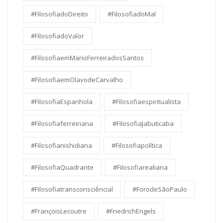
#FilosofiadoDireito
#FilosofiadoMal
#FilosofiadoValor
#FilosofiaemMarioFerreiradosSantos
#FilosofiaemOlavodeCarvalho
#FilosofiaEspanhola
#Filosofiaespiritualista
#Filosofiaferreiriana
#FilosofiaJabuticaba
#Filosofianishidiana
#Filosofiapolítica
#FilosofiaQuadrante
#Filosofiarealiana
#Filosofiatransconsciêncial
#ForodeSãoPaulo
#FrançoisLecoutre
#FriedrichEngels