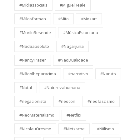
#Mídiassociais
#MiguelReale
#Milosforman
#Mito
#Mozart
#MuriloResende
#MúsicaEstoniana
#Nadaabsoluto
#Nāgārjuna
#NancyFraser
#NãoDualidade
#Nãoolheparacima
#narrativo
#Naruto
#Natal
#Naturezahumana
#negacionista
#neocon
#neofascismo
#NeoMaterialismo
#Netflix
#NicolauOresme
#Nietzsche
#Niilismo