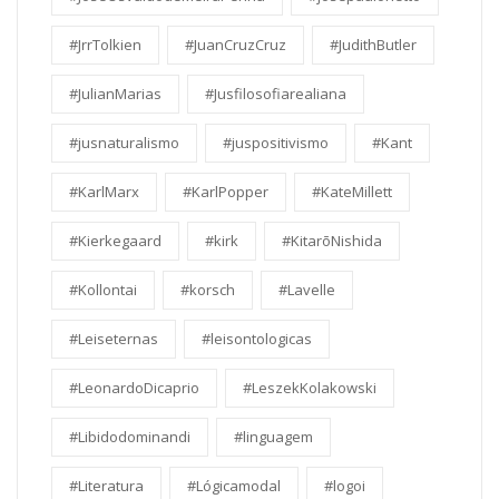
#JrrTolkien
#JuanCruzCruz
#JudithButler
#JulianMarias
#Jusfilosofiarealiana
#jusnaturalismo
#juspositivismo
#Kant
#KarlMarx
#KarlPopper
#KateMillett
#Kierkegaard
#kirk
#KitarōNishida
#Kollontai
#korsch
#Lavelle
#Leiseternas
#leisontologicas
#LeonardoDicaprio
#LeszekKolakowski
#Libidodominandi
#linguagem
#Literatura
#Lógicamodal
#logoi