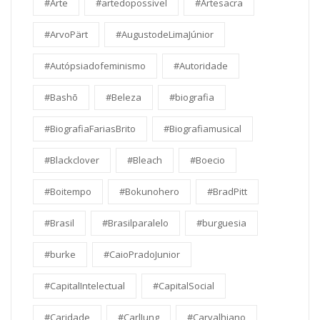
#Arte
#artedopossivel
#Artesacra
#ArvoPärt
#AugustodeLimaJúnior
#Autópsiadofeminismo
#Autoridade
#Bashō
#Beleza
#biografia
#BiografiaFariasBrito
#Biografiamusical
#Blackclover
#Bleach
#Boecio
#Boitempo
#Bokunohero
#BradPitt
#Brasil
#Brasilparalelo
#burguesia
#burke
#CaioPradoJunior
#CapitalIntelectual
#CapitalSocial
#Caridade
#CarlJung
#Carvalhiano