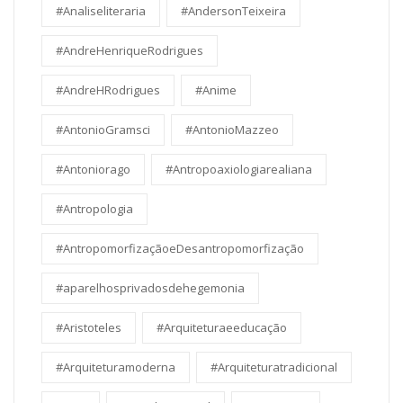
#Analiseliteraria
#AndersonTeixeira
#AndreHenriqueRodrigues
#AndreHRodrigues
#Anime
#AntonioGramsci
#AntonioMazzeo
#Antoniorago
#Antropoaxiologiarealiana
#Antropologia
#AntropomorfizaçãoeDesantropomorfização
#aparelhosprivadosdehegemonia
#Aristoteles
#Arquiteturaeeducação
#Arquiteturamoderna
#Arquiteturatradicional