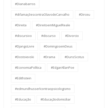
#Dianabarros
#difamaçõescontraOlavodeCarvalho
#Dirceu
#Direita
#DireitoemMiguelReale
#discursivo
#discurso
#Divorcio
#DjangoLivre
#DomingosemDeus
#Dostoievski
#Drama
#DunsScotus
#EconomiaPolítica
#EdgarAllanPoe
#Edithstein
#edmundhusserlcontraopsicologismo
#Educação
#Educaçãodomiciliar