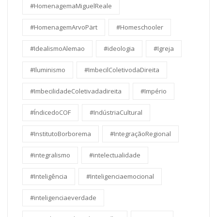
#HomenagemaMiguelReale
#HomenagemArvoPärt
#Homeschooler
#IdealismoAlemao
#ideologia
#Igreja
#Iluminismo
#ImbecilColetivodaDireita
#ImbecilidadeColetivadadireita
#Império
#ÍndicedoCOF
#IndústriaCultural
#InstitutoBorborema
#IntegraçãoRegional
#integralismo
#intelectualidade
#Inteligência
#Inteligenciaemocional
#inteligenciaeverdade