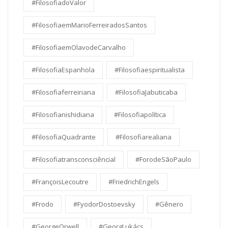
#FilosofiadoValor
#FilosofiaemMarioFerreiradosSantos
#FilosofiaemOlavodeCarvalho
#FilosofiaEspanhola
#Filosofiaespiritualista
#Filosofiaferreiriana
#FilosofiaJabuticaba
#Filosofianishidiana
#Filosofiapolítica
#FilosofiaQuadrante
#Filosofiarealiana
#Filosofiatransconsciêncial
#ForodeSãoPaulo
#FrançoisLecoutre
#FriedrichEngels
#Frodo
#FyodorDostoevsky
#Gênero
#GeorgeOrwell
#GeorgLukács