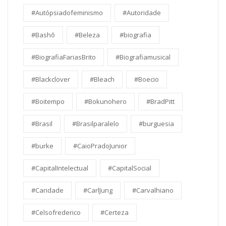
#Autópsiadofeminismo
#Autoridade
#Bashō
#Beleza
#biografia
#BiografiaFariasBrito
#Biografiamusical
#Blackclover
#Bleach
#Boecio
#Boitempo
#Bokunohero
#BradPitt
#Brasil
#Brasilparalelo
#burguesia
#burke
#CaioPradoJunior
#CapitalIntelectual
#CapitalSocial
#Caridade
#CarlJung
#Carvalhiano
#Celsofrederico
#Certeza