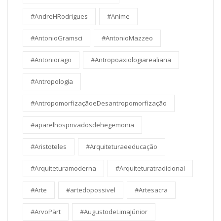
#AndreHRodrigues
#Anime
#AntonioGramsci
#AntonioMazzeo
#Antoniorago
#Antropoaxiologiarealiana
#Antropologia
#AntropomorfizaçãoeDesantropomorfização
#aparelhosprivadosdehegemonia
#Aristoteles
#Arquiteturaeeducação
#Arquiteturamoderna
#Arquiteturatradicional
#Arte
#artedopossivel
#Artesacra
#ArvoPärt
#AugustodeLimaJúnior