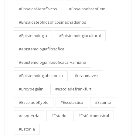
#EnsaiosMetafísicos
#EnsaiosobreoBem
#Ensaiosteofilosóficosmachadianos
#Epistemologia
#Epistemologiacultural
#epistemologiafilosofica
#epistemologiafilosoficacarvalhiana
#Epistemologiahistorica
#eraumavez
#Ericvoegelin
#escoladefrankfurt
#EscoladeKyoto
#Escolastica
#Espírito
#esquerda
#Estado
#Estéticamusical
#Estônia