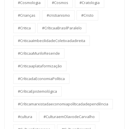
#Cosmologia
#Cosmos
#Cratologia
#Crianças
#cristianismo
#Cristo
#Critica
#CríticaaBrasilParalelo
#CriticaaImbecilidadeColetivadadireita
#CríticaaMuriloResende
#Criticaaplataformização
#CríticadaEconomiaPolítica
#CríticaEpistemológica
#Críticamarxistadaeconomiapolíticadadependência
#cultura
#CulturaemOlavodeCarvalho