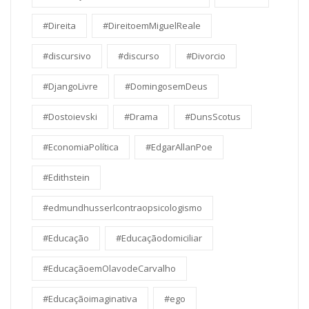
#Direita
#DireitoemMiguelReale
#discursivo
#discurso
#Divorcio
#DjangoLivre
#DomingosemDeus
#Dostoievski
#Drama
#DunsScotus
#EconomiaPolítica
#EdgarAllanPoe
#Edithstein
#edmundhusserlcontraopsicologismo
#Educação
#Educaçãodomiciliar
#EducaçãoemOlavodeCarvalho
#Educaçãoimaginativa
#ego