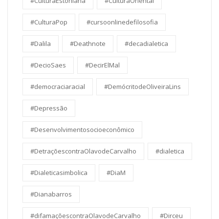
#CulturaEstoniana
#CulturaOriental
#CulturaPop
#cursoonlinedefilosofia
#Dalila
#Deathnote
#decadialetica
#DecioSaes
#DecirElMal
#democraciaracial
#DemócritodeOliveiraLins
#Depressão
#Desenvolvimentosocioeconômico
#DetraçõescontraOlavodeCarvalho
#dialetica
#Dialeticasimbolica
#DiaM
#Dianabarros
#difamaçõescontraOlavodeCarvalho
#Dirceu