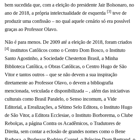
bem sucedida que, com a
eleição do presidente Jair Bolsonaro, no
[3]
ano de 2018, a própria intelectualidade de esquerda
teve de
produzir uma confissão – no qual aquele cenário só era possível
graças ao Professor Olavo.
Não é para menos. De 2009 até a eleição de 2018, foram criados
[4]
institutos Católicos como o Centro Dom Bosco, o Instituto
Santo Agostinho, a Sociedade Chesterton Brasil, a Minha
Biblioteca Católica, o Obras Católicas, o Centro Hugo de São
Vitor e tantos outros – que se não devem a sua inspiração
diretamente ao Professor Olavo, o devem a bibliografia
mencionada, veiculada e disponibilizada – , além das iniciativas
culturais como Brasil Paralelo, o Senso incomum, a Vide
Editorial, a Erealizações, a Sétimo Selo Editora, o Instituto Hugo
de São Vitor, a Editora Ecclesiae, o Instituto Borborema, o Clube
Rebolças, a página Contra os Acadêmicos, o Tradutores de
Direita, sem contar a eclosão de grandes nomes como o Bene
Barbosa, o Professor Rodrigo Gurgel, o
Príncipe Dom Bertrand, o