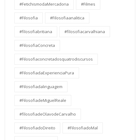
#FetichismodaMercadoria
#Filmes
#Filosofia
#Filosofiaanalitica
#filosofiabritiana
#filosofiacarvalhiana
#FilosofiaConcreta
#Filosofiaconcretadosquatrodiscursos
#FilosofiadaExperienciaPura
#Filosofiadalinguagem
#FilosofiadeMiguelReale
#filosofiadeOlavodeCarvalho
#FilosofiadoDireito
#FilosofiadoMal