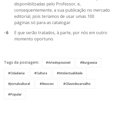
disponibilizadas pelo Professor, e,
consequentemente, a sua publicação no mercado
editorial, pois teríamos de usar umas 100
páginas só para as catalogar.
↑
6
E que serão tratados, à parte, por nós em outro
momento oportuno.
References
Tags da postagem:
#artedopossivel
#burguesia
#cidadania
#cultura
#intelectualidade
#jornalcultural
#neocon
#Olavodecarvalho
#popular