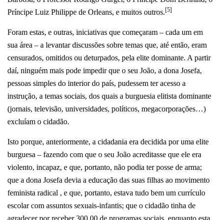
[5]
Príncipe Luiz Philippe de Orleans, e muitos outros.
Foram estas, e outras, iniciativas que começaram – cada um em
sua área – a levantar discussões sobre temas que, até então, eram
censurados, omitidos ou deturpados, pela elite dominante. A partir
daí, ninguém mais pode impedir que o seu João, a dona Josefa,
pessoas simples do interior do país, pudessem ter acesso a
instrução, a temas sociais, dos quais a burguesia elitista dominante
(jornais, televisão, universidades, políticos, megacorporações…)
excluíam o cidadão.
Isto porque, anteriormente, a cidadania era decidida por uma elite
burguesa – fazendo com que o seu João acreditasse que ele era
violento, incapaz, e que, portanto, não podia ter posse de arma;
que a dona Josefa devia a educação das suas filhas ao movimento
feminista radical , e que, portanto, estava tudo bem um currículo
escolar com assuntos sexuais-infantis; que o cidadão tinha de
agradecer por receber 300,00 de programas sociais, enquanto esta