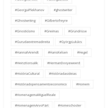
#GeorguiPlekhanov
#ghostwriter
#Ghostwriting
#Gilbertofreyre
#Gnosticismo
#Greimas
#Grundrisse
#Gurudaextremadireita
#GyörgyLukács
#HannahArendt
#HansKelsen
#Hegel
#HeinzKonsalik
#HermanDooyeweerd
#HistóriaCultural
#Históriadasideias
#Históriadopensamentoeconomico
#Homem
#HomenagemaMiguelReale
#HomenagemArvoPärt
#Homeschooler