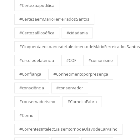
#Certezaapoditica
#CertezaemMarioFerreiradosSantos
#Certezafilosófica
#cidadania
#CinquentaeoitoanosdefalecimentodeMárioFerreiradosSantos
#circulodelatencia
#COF
#comunismo
#Confiança
#Conhecimentoporpresença
#consciência
#conservador
#conservadorismo
#CornelioFabro
#Cornu
#CorrentesIntelectuaisemtornodeOlavodeCarvalho