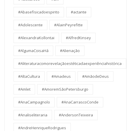
#Abasefisicadoespirito
#actante
#Adolescente
#AlainPeyrefitte
#AlexandraKollontai
#AlfredKinsey
#AlgumaCoisaHá
#Alienação
#Aliteraturacomorevelaçãoestéticadaexperiênciahistórica
#AltaCultura
#Amadeus
#AmãodeDeus
#Amlet
#AmoremSãoPetersburgo
#AnaCampagnolo
#AnaCarrascoConde
#Analiseliteraria
#AndersonTeixeira
#AndreHenriqueRodrigues