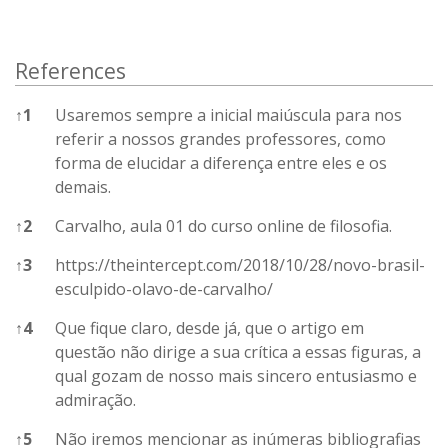
References
↑
1
Usaremos sempre a inicial maiúscula para nos
referir a nossos grandes professores, como
forma de elucidar a diferença entre eles e os
demais.
↑
2
Carvalho, aula 01 do curso online de filosofia.
↑
3
https://theintercept.com/2018/10/28/novo-brasil-
esculpido-olavo-de-carvalho/
↑
4
Que fique claro, desde já, que o artigo em
questão não dirige a sua crítica a essas figuras, a
qual gozam de nosso mais sincero entusiasmo e
admiração.
↑
5
Não iremos mencionar as inúmeras bibliografias