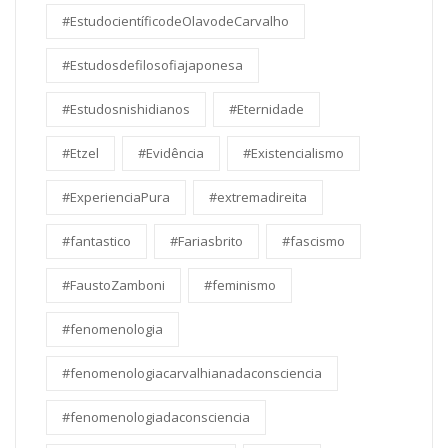
#EstudocientíficodeOlavodeCarvalho
#Estudosdefilosofiajaponesa
#Estudosnishidianos
#Eternidade
#Etzel
#Evidência
#Existencialismo
#ExperienciaPura
#extremadireita
#fantastico
#Fariasbrito
#fascismo
#FaustoZamboni
#feminismo
#fenomenologia
#fenomenologiacarvalhianadaconsciencia
#fenomenologiadaconsciencia